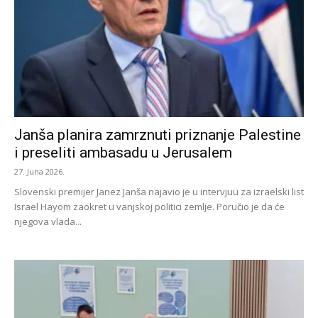
Janša planira zamrznuti priznanje Palestine
i preseliti ambasadu u Jerusalem
27. Juna 2026.
Slovenski premijer Janez Janša najavio je u intervjuu za izraelski list
Israel Hayom zaokret u vanjskoj politici zemlje. Poručio je da će
njegova vlada...