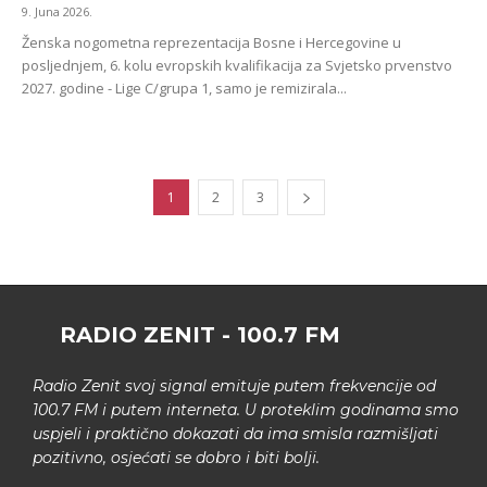
9. Juna 2026.
Ženska nogometna reprezentacija Bosne i Hercegovine u
posljednjem, 6. kolu evropskih kvalifikacija za Svjetsko prvenstvo
2027. godine - Lige C/grupa 1, samo je remizirala...
1
2
3
RADIO ZENIT - 100.7 FM
Radio Zenit svoj signal emituje putem frekvencije od
100.7 FM i putem interneta. U proteklim godinama smo
uspjeli i praktično dokazati da ima smisla razmišljati
pozitivno, osjećati se dobro i biti bolji.