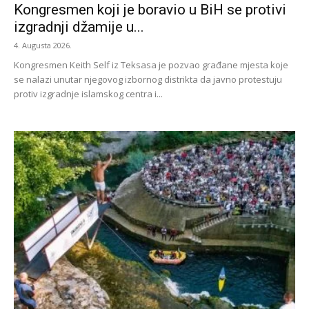
Kongresmen koji je boravio u BiH se protivi
izgradnji džamije u...
4. Augusta 2026.
Kongresmen Keith Self iz Teksasa je pozvao građane mjesta koje
se nalazi unutar njegovog izbornog distrikta da javno protestuju
protiv izgradnje islamskog centra i...