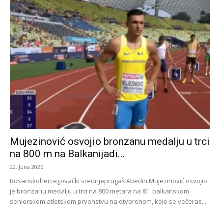
Mujezinović osvojio bronzanu medalju u trci
na 800 m na Balkanijadi...
22. Juna 2026.
Bosanskohercegovački srednjeprugaš Abedin Mujezinović osvojio
je bronzanu medalju u trci na 800 metara na 81. balkanskom
seniorskom atletskom prvenstvu na otvorenom, koje se večeras...