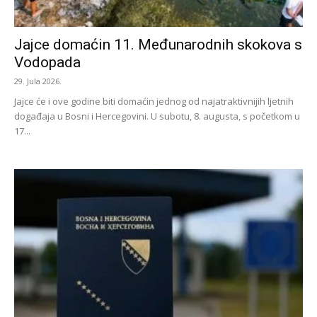
Jajce domaćin 11. Međunarodnih skokova s
Vodopada
29. Jula 2026.
Jajce će i ove godine biti domaćin jednog od najatraktivnijih ljetnih
događaja u Bosni i Hercegovini. U subotu, 8. augusta, s početkom u
17...