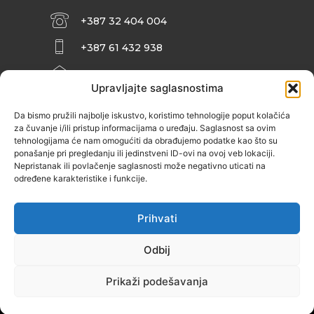
+387 32 404 004
+387 61 432 938
INFO@ZENIT.BA
Upravljajte saglasnostima
HUSEINA KULENOVIĆA BR. 2 (RK
ZENIČANKA, 3. SPRAT), 72000 ZENICA
Da bismo pružili najbolje iskustvo, koristimo tehnologije poput kolačića
za čuvanje i/ili pristup informacijama o uređaju. Saglasnost sa ovim
tehnologijama će nam omogućiti da obrađujemo podatke kao što su
ponašanje pri pregledanju ili jedinstveni ID-ovi na ovoj veb lokaciji.
Nepristanak ili povlačenje saglasnosti može negativno uticati na
određene karakteristike i funkcije.
Prihvati
Odbij
Prikaži podešavanja