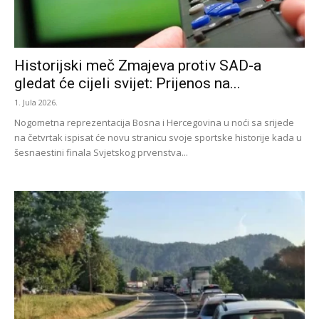
Historijski meč Zmajeva protiv SAD-a
gledat će cijeli svijet: Prijenos na...
1. Jula 2026.
Nogometna reprezentacija Bosna i Hercegovina u noći sa srijede
na četvrtak ispisat će novu stranicu svoje sportske historije kada u
šesnaestini finala Svjetskog prvenstva...