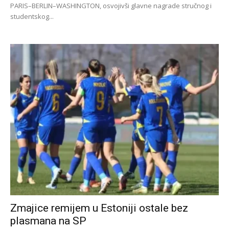
PARIS–BERLIN–WASHINGTON, osvojivši glavne nagrade stručnog i
studentskog...
Zmajice remijem u Estoniji ostale bez
plasmana na SP