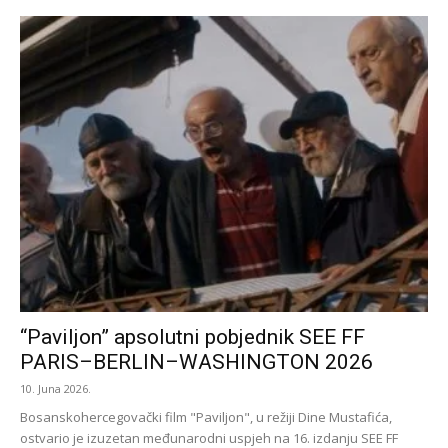
“Paviljon” apsolutni pobjednik SEE FF
PARIS–BERLIN–WASHINGTON 2026
10. Juna 2026.
Bosanskohercegovački film "Paviljon", u režiji Dine Mustafića,
ostvario je izuzetan međunarodni uspjeh na 16. izdanju SEE FF