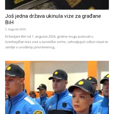
Još jedna država ukinula vize za građane
BiH
3. Augusta 2026.
Državljani BiH od 1. avgusta 2026. godine mogu putovati u
Azerbejdžan bez vize u turističke svrhe, zahvaljujući odluci vlasti te
zemlje o uvođenju privremenog...