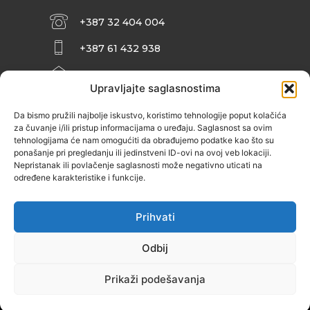
+387 32 404 004
+387 61 432 938
INFO@ZENIT.BA
Upravljajte saglasnostima
HUSEINA KULENOVIĆA BR. 2 (RK
ZENIČANKA, 3. SPRAT), 72000 ZENICA
Da bismo pružili najbolje iskustvo, koristimo tehnologije poput kolačića
za čuvanje i/ili pristup informacijama o uređaju. Saglasnost sa ovim
tehnologijama će nam omogućiti da obrađujemo podatke kao što su
ponašanje pri pregledanju ili jedinstveni ID-ovi na ovoj veb lokaciji.
Nepristanak ili povlačenje saglasnosti može negativno uticati na
određene karakteristike i funkcije.
Prihvati
Odbij
Prikaži podešavanja