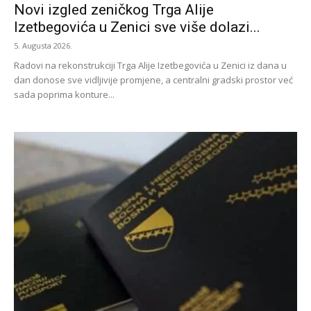
Novi izgled zeničkog Trga Alije
Izetbegovića u Zenici sve više dolazi...
5. Augusta 2026.
Radovi na rekonstrukciji Trga Alije Izetbegovića u Zenici iz dana u
dan donose sve vidljivije promjene, a centralni gradski prostor već
sada poprima konture...