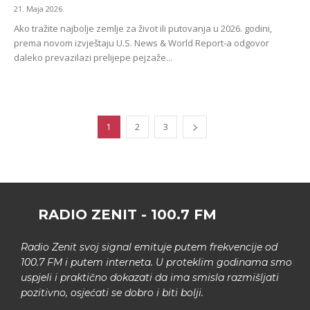
21. Maja 2026.
Ako tražite najbolje zemlje za život ili putovanja u 2026. godini,
prema novom izvještaju U.S. News & World Report-a odgovor
daleko prevazilazi prelijepe pejzaže...
1
2
3
RADIO ZENIT - 100.7 FM
Radio Zenit svoj signal emituje putem frekvencije od
100.7 FM i putem interneta. U proteklim godinama smo
uspjeli i praktično dokazati da ima smisla razmišljati
pozitivno, osjećati se dobro i biti bolji.