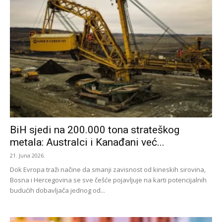
BiH sjedi na 200.000 tona strateškog
metala: Australci i Kanađani već...
21. Juna 2026.
Dok Evropa traži načine da smanji zavisnost od kineskih sirovina,
Bosna i Hercegovina se sve češće pojavljuje na karti potencijalnih
budućih dobavljača jednog od...