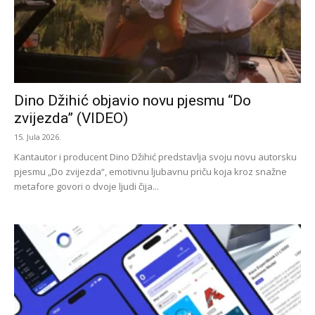
Dino Džihić objavio novu pjesmu “Do
zvijezda” (VIDEO)
15. Jula 2026.
Kantautor i producent Dino Džihić predstavlja svoju novu autorsku
pjesmu „Do zvijezda“, emotivnu ljubavnu priču koja kroz snažne
metafore govori o dvoje ljudi čija...