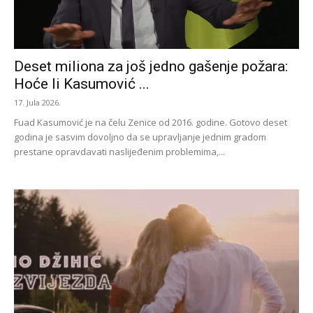
Deset miliona za još jedno gašenje požara:
Hoće li Kasumović ...
17. Jula 2026.
Fuad Kasumović je na čelu Zenice od 2016. godine. Gotovo deset
godina je sasvim dovoljno da se upravljanje jednim gradom
prestane opravdavati naslijeđenim problemima,...