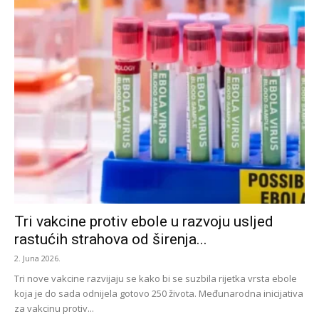
Tri vakcine protiv ebole u razvoju usljed
rastućih strahova od širenja...
2. Juna 2026.
Tri nove vakcine razvijaju se kako bi se suzbila rijetka vrsta ebole
koja je do sada odnijela gotovo 250 života. Međunarodna inicijativa
za vakcinu protiv...