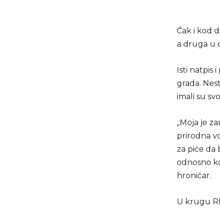
Čak i kod 
a druga u 
Isti natpis 
grada. Nest
imali su s
„Moja je za
prirodna vo
za piće da 
odnosno ko
hroničar.
U krugu RM