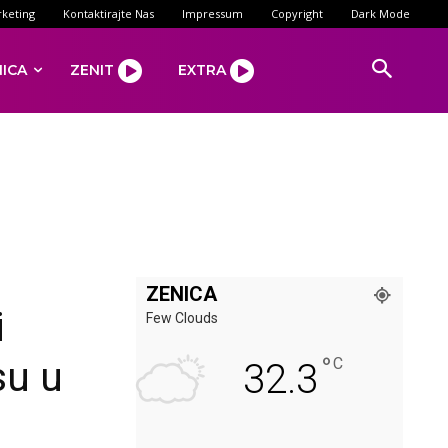
keting
Kontaktirajte Nas
Impressum
Copyright
Dark Mode
NICA
ZENIT
EXTRA
ZENICA
i
Few Clouds
°
su u
C
32.3