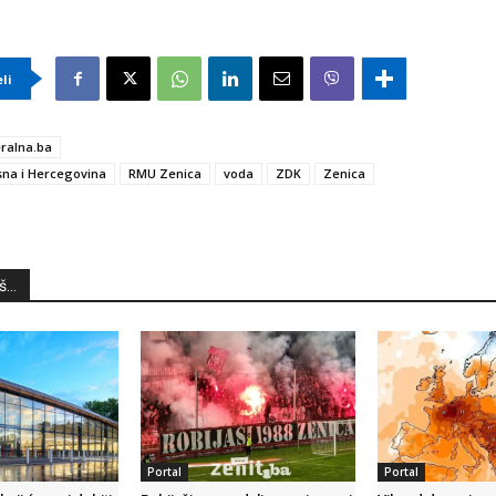
eli
ralna.ba
na i Hercegovina
RMU Zenica
voda
ZDK
Zenica
...
Portal
Portal