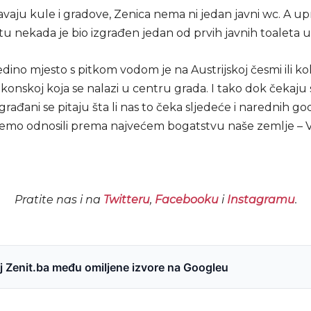
vaju kule i gradove, Zenica nema ni jedan javni wc. A up
 nekada je bio izgrađen jedan od prvih javnih toaleta u 
jedino mjesto s pitkom vodom je na Austrijskoj česmi ili ko
i konskoj koja se nalazi u centru grada. I tako dok čekaju 
 građani se pitaju šta li nas to čeka sljedeće i narednih go
mo odnosili prema najvećem bogatstvu naše zemlje – 
Pratite nas i na
Twitteru
,
Facebooku
i
Instagramu
.
 Zenit.ba među omiljene izvore na Googleu