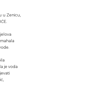
u u Zenicu,
IĆE.
ijelova
a mahala
vode.
ila
da je voda
jevati
ć,