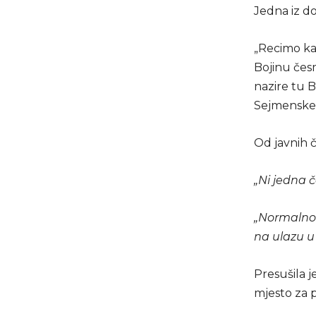
Jedna iz do
„Recimo ka
Bojinu čes
nazire tu B
Sejmenske 
Od javnih č
„Ni jedna 
„Normalno 
na ulazu u
Presušila 
mjesto za 