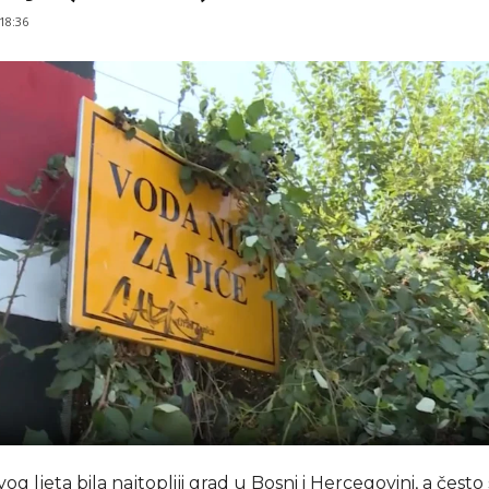
 18:36
vog ljeta bila najtopliji grad u Bosni i Hercegovini, a često