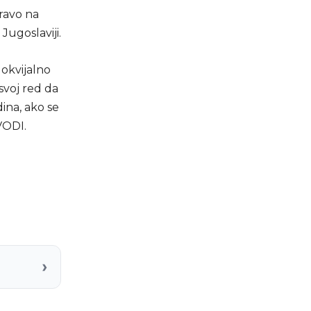
ravo na
Jugoslaviji.
lokvijalno
svoj red da
dina, ako se
VODI.
›