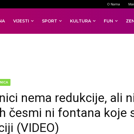
O Nama
Mar
NA
VIJESTI
SPORT
KULTURA
FUN
ZE
NICA
ici nema redukcije, ali n
ih česmi ni fontana koje 
ciji (VIDEO)