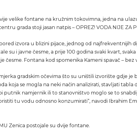
dvije velike fontane na kružnim tokovimna, jedna na ulaz
centru grada stoji jasan natpis – OPREZ! VODA NIJE ZA P
i pored izvora u blizini pijace, jednog od najfrekventnijih d
ale su i javne česme, a prije 100 godina svaki kvart, svak
voje česme. Fontana kod spomenika Kameni spavač – bez 
mjerka gradskim očevima što su uništili izvorište gdje je b
da koja se mogla na neki način analizirati, stavljati tabla 
bi putnik namjernik ili to stanovništvo moglo se to snabdi
ristiti tu vodu odnosno konzumirati“, navodi Ibrahim Emi
U Zenica postojale su dvije fontane.