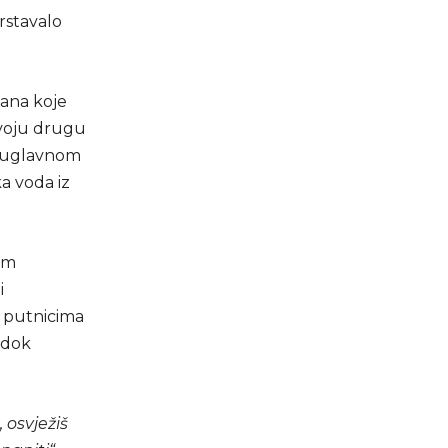
rstavalo
tana koje
svoju drugu
su uglavnom
a voda iz
nim
i
e putnicima
 dok
, osvježiš