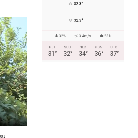
°
32.3
°
32.3
32%
3.4m/s
23%
PET
SUB
NED
PON
UTO
31
°
32
°
34
°
36
°
37
°
 su