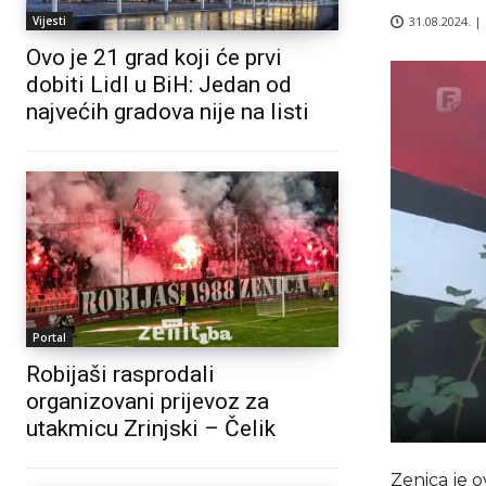
31.08.2024. |
Vijesti
Ovo je 21 grad koji će prvi
dobiti Lidl u BiH: Jedan od
najvećih gradova nije na listi
Portal
Robijaši rasprodali
organizovani prijevoz za
utakmicu Zrinjski – Čelik
Zenica je o