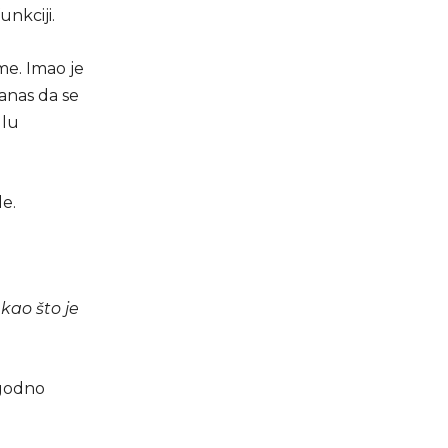
unkciji.
me. Imao je
anas da se
glu
de.
kao što je
ugodno