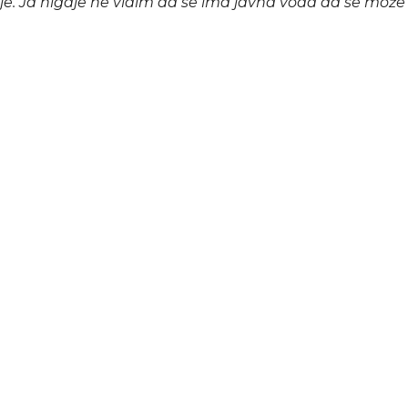
lje. Ja nigdje ne vidim da se ima javna voda da se može 