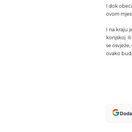
I dok obeća
ovom mjestu
I na kraju 
konjskoj il
se osvježe,
ovako bude
Dodaj