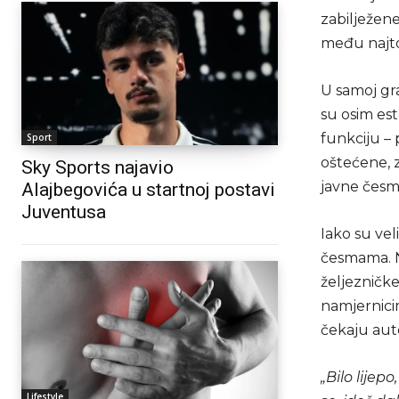
zabilježene
među najto
U samoj gra
su osim est
funkciju – 
Sport
oštećene, 
Sky Sports najavio
javne česm
Alajbegovića u startnoj postavi
Juventusa
Iako su vel
česmama. N
željezničke
namjernicim
čekaju aut
„Bilo lijep
Lifestyle