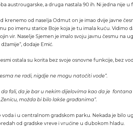
ba austrougarske, a druga nastala 90 ih. Ni jedna nije u f
d krenemo od naselja Odmut on je imao dvije javne čes
mu po imenu starice Boje koja je tu imala kuću. Vidimo d
ojin vir. Naselje Sjemen je imalo svoju javnu česmu na u
džamije“, dodaje Emić.
esmi ostala su korita bez svoje osnovne funkcije, bez vo
česma ne radi, nigdje ne mogu natočiti vode“.
da fali, da je bar u nekim dijelovima kao da je fontana 
 Zenicu, možda bi bilo lakše građanima“.
je voda i u centralnom gradskom parku. Nekada je bilo 
predah od gradske vreve i vrućine u dubokom hladu.