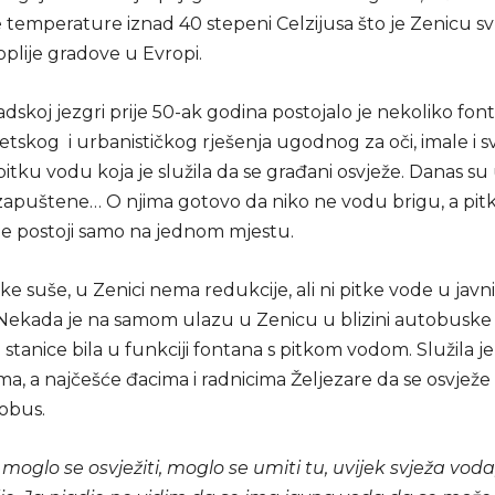
 temperature iznad 40 stepeni Celzijusa što je Zenicu sv
plije gradove u Evropi.
dskoj jezgri prije 50-ak godina postojalo je nekoliko fon
etskog i urbanističkog rješenja ugodnog za oči, imale i 
pitku vodu koja je služila da se građani osvježe. Danas 
zapuštene… O njima gotovo da niko ne vodu brigu, a pitk
e postoji samo na jednom mjestu.
ike suše, u Zenici nema redukcije, ali ni pitke vode u jav
ekada je na samom ulazu u Zenicu u blizini autobuske 
 stanice bila u funkciji fontana s pitkom vodom. Služila j
a, a najčešće đacima i radnicima Željezare da se osvježe
obus.
o, moglo se osvježiti, moglo se umiti tu, uvijek svježa voda