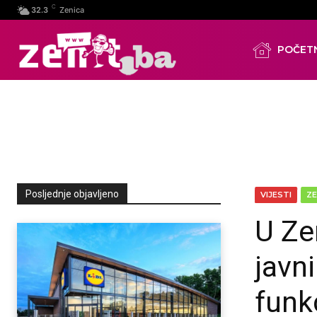
C
32.3
Zenica
POČET
Posljednje objavljeno
VIJESTI
ZE
U Zen
javn
funk