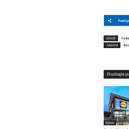
Podlij
IZVOR
Fede
TAGOVI
Bos
Pročitajte još
Vijesti