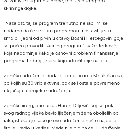
za zdravlje i sigurnost hrane, realizirao Program
skrininga dojke.
“Nažalost, taj se program trenutno ne radi. Mi se
nadamo da će se s tim programom nastaviti, jer mi
smo bili jedni od prvih u čitavoj Bosni i Hercegovini gdje
se počeo provoditi skrining program”, kaže Jerković,
koja napominje kako je osnovni problem finansiranje
programa te broj ljekara koji radi očitanje nalaza.
Zeničko udruženje, dodaje, trenutno ima 50-ak članica,
od kojih su 30 vrlo aktivne, dok se i ostale povremeno
uključuju u projekte udruženja.
Zenički hirurg, primarijus Harun Drljević, koji se pola
svog radnog vijeka bavio liječenjem žena oboljelih od
raka, istakao je kako je ovo udruženje nešto najbolje
što je uradio u karijeri. Mada nije bio na čelu udruženja,