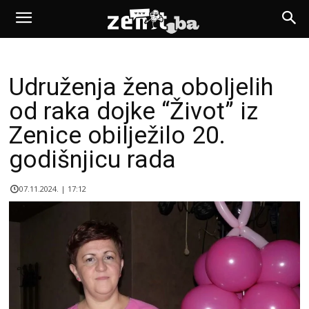
Udruženja žena oboljelih
od raka dojke “Život” iz
Zenice obilježilo 20.
godišnjicu rada
07.11.2024. | 17:12