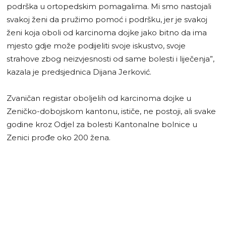
podrška u ortopedskim pomagalima. Mi smo nastojali
svakoj ženi da pružimo pomoć i podršku, jer je svakoj
ženi koja oboli od karcinoma dojke jako bitno da ima
mjesto gdje može podijeliti svoje iskustvo, svoje
strahove zbog neizvjesnosti od same bolesti i liječenja”,
kazala je predsjednica Dijana Jerković.
Zvaničan registar oboljelih od karcinoma dojke u
Zeničko-dobojskom kantonu, ističe, ne postoji, ali svake
godine kroz Odjel za bolesti Kantonalne bolnice u
Zenici prođe oko 200 žena.