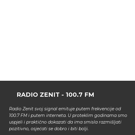
RADIO ZENIT - 100.7 FM
Radio Zenit svoj signal emituje putem frekvencije od
100.7 FM i putem interneta. U proteklim godinama smo
uspjeli i praktično dokazati da ima smisla razmišljati
pozitivno, osjećati se dobro i biti bolji.