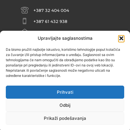
+387 32 404 004
+387 61 432 938
INFO@ZENIT.BA
Upravljajte saglasnostima
HUSEINA KULENOVIĆA BR. 2 (RK
ZENIČANKA, 3. SPRAT), 72000 ZENICA
Da bismo pružili najbolje iskustvo, koristimo tehnologije poput kolačića
za čuvanje i/ili pristup informacijama o uređaju. Saglasnost sa ovim
tehnologijama će nam omogućiti da obrađujemo podatke kao što su
ponašanje pri pregledanju ili jedinstveni ID-ovi na ovoj veb lokaciji.
Nepristanak ili povlačenje saglasnosti može negativno uticati na
određene karakteristike i funkcije.
Prihvati
Odbij
Prikaži podešavanja