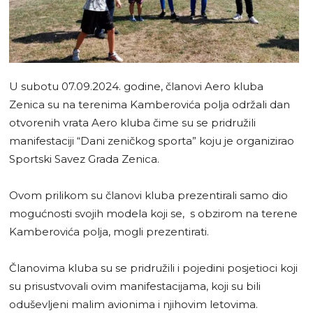
U subotu 07.09.2024. godine, članovi Aero kluba
Zenica su na terenima Kamberovića polja održali dan
otvorenih vrata Aero kluba čime su se pridružili
manifestaciji “Dani zeničkog sporta” koju je organizirao
Sportski Savez Grada Zenica.
Ovom prilikom su članovi kluba prezentirali samo dio
mogućnosti svojih modela koji se, s obzirom na terene
Kamberovića polja, mogli prezentirati.
Članovima kluba su se pridružili i pojedini posjetioci koji
su prisustvovali ovim manifestacijama, koji su bili
oduševljeni malim avionima i njihovim letovima.