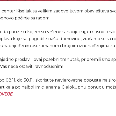
 centar Kiseljak sa velikim zadovoljstvom obavještava sv
onovo počinje sa radom.
oda pauze u kojem su vršene sanacije i sigurnosno testi
oplava koje su pogodile našu domovinu, vraćamo se sa 
 unaprijeđenim asortimanom i brojnim iznenađenjima za 
jedno proslavili ovaj posebni trenutak, pripremili smo sp
 Vas neće ostaviti ravnodušnim!
d 08.11. do 30.11. iskoristite nevjerovatne popuste na šir
artikala po najboljim cijenama. Cjelokupnu ponudu mož
OVDJE
!