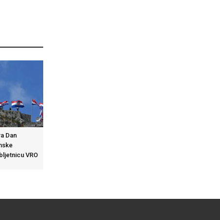
va Dan
nske
obljetnicu VRO