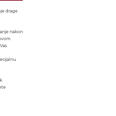
oje drage
ranje nakon
novom
Vas.
ecijalnu
ok
ete