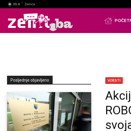
C
35.9
Zenica
POČET
Posljednje objavljeno
VIJESTI
Akci
ROBO
svoj