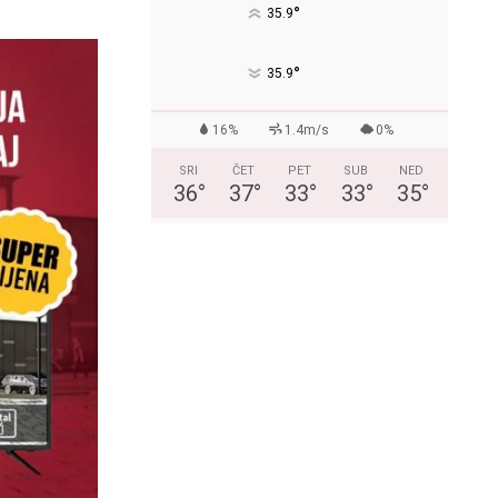
°
35.9
°
35.9
16%
1.4m/s
0%
SRI
ČET
PET
SUB
NED
36
°
37
°
33
°
33
°
35
°