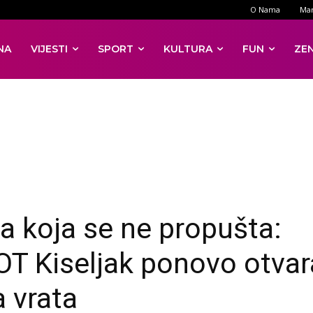
O Nama
Mar
NA
VIJESTI
SPORT
KULTURA
FUN
ZE
ja koja se ne propušta:
T Kiseljak ponovo otvar
a vrata