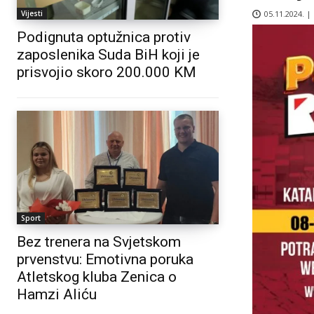
05.11.2024. |
Vijesti
Podignuta optužnica protiv
zaposlenika Suda BiH koji je
prisvojio skoro 200.000 KM
Sport
Bez trenera na Svjetskom
prvenstvu: Emotivna poruka
Atletskog kluba Zenica o
Hamzi Aliću