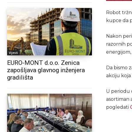
Robot tržni
kupce da p
Nakon peri
razornih p
energijom,
Vijesti
EURO-MONT d.o.o. Zenica
Da bismo za
zapošljava glavnog inženjera
akciju koja
gradilišta
U periodu o
asortiman 
pogledati