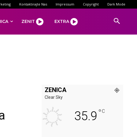
keting
Kontaktirajte Nas
Impressum
Copyright
Dark Mode
NICA
ZENIT
EXTRA
ZENICA
Clear Sky
°
a
C
35.9