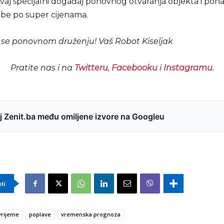
ovaj specijalni događaj ponovnog otvaranja objekta i pon
ebe po super cijenama.
se ponovnom druženju! Vaš Robot Kiseljak
Pratite nas i na
Twitteru
,
Facebooku
i
Instagramu
.
 Zenit.ba među omiljene izvore na Googleu
eli
vrijeme
poplave
vremenska prognoza