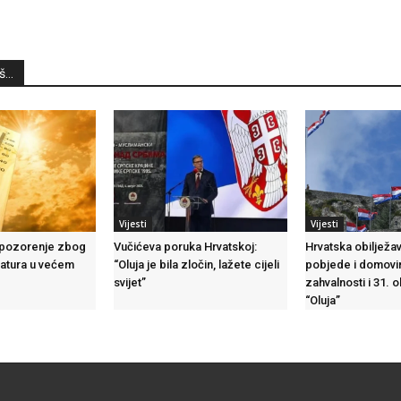
...
Vijesti
Vijesti
upozorenje zbog
Vučićeva poruka Hrvatskoj:
Hrvatska obilježa
ratura u većem
“Oluja je bila zločin, lažete cijeli
pobjede i domovi
svijet”
zahvalnosti i 31. 
“Oluja”