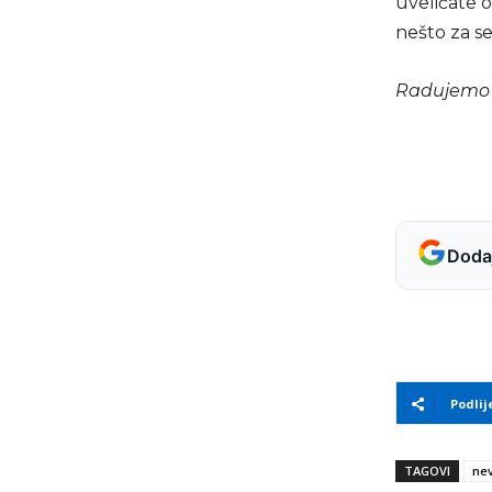
uveličate 
nešto za s
Radujemo 
Dodaj
Podlij
TAGOVI
ne