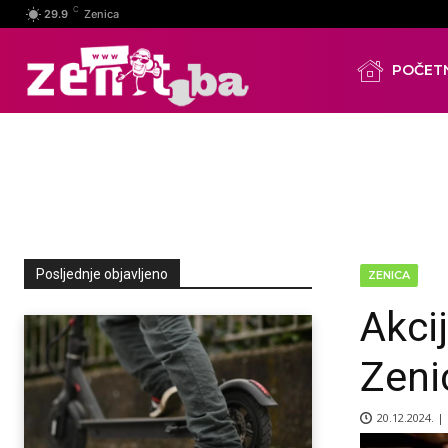
C
29.9
Zenica
POČET
Posljednje objavljeno
ZENICA
Akci
Zeni
20.12.2024. |