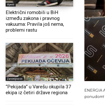
Vijesti
Električni romobili u BiH
između zakona i pravnog
vakuuma: Pravila još nema,
problemi rastu
Zanimljivosti
“Pekijada” u Varešu okupila 37
ENERGIA Au
ekipa iz četiri države regiona
ponudom!