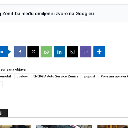
 Zenit.ba među omiljene izvore na Googleu
eli
zorisana objava
tomobil
dijelovi
ENERGIA Auto Service Zenica
popust
Porezna uprava 
a
...