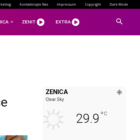
keting
Kontaktirajte Nas
Impressum
Copyright
Dark Mode
NICA
ZENIT
EXTRA
ZENICA
ce
Clear Sky
°
C
29.9