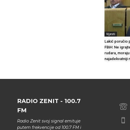
Vijesti
Lakić poručio 
FBiH: Ne igraj
rudara, moraju 
najadekvatniji 
RADIO ZENIT - 100.7
FM
Radio Zenit svoj signal emituje
putem frekvencije od 100.7 FM i