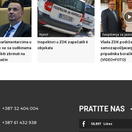
Vijesti
Saopštenja za javn
parlamentarcima u
Inspektori u ZDK zapečatili 6
Vlada ZDK podrža
te se sa sudbinama
objekata
samozapošljavanj
biti zbrinuti na
pripadnika borač
način
(VIDEO+FOTO)
PRATITE NAS
+387 32 404 004
+387 61 432 938
58,897
Likes