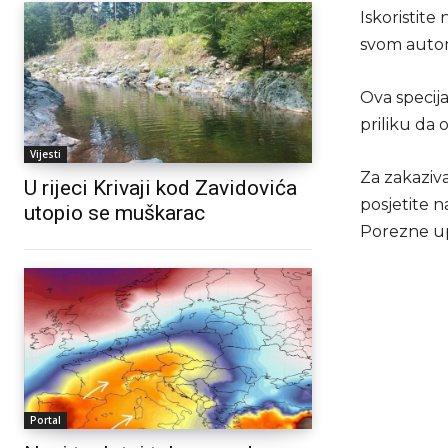
Iskoristite
svom autom
Ova specija
priliku da 
Vijesti
Za zakaziva
U rijeci Krivaji kod Zavidovića
posjetite 
utopio se muškarac
Porezne u
Portal