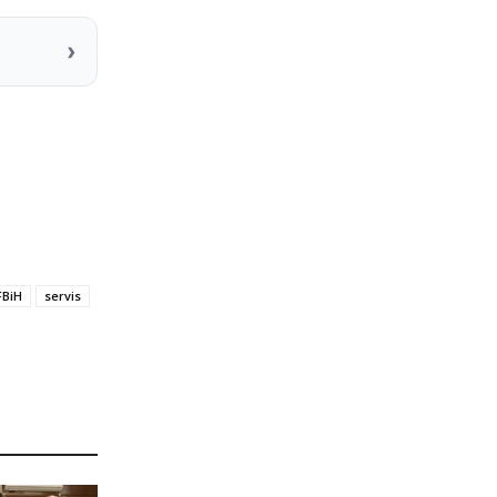
›
FBiH
servis