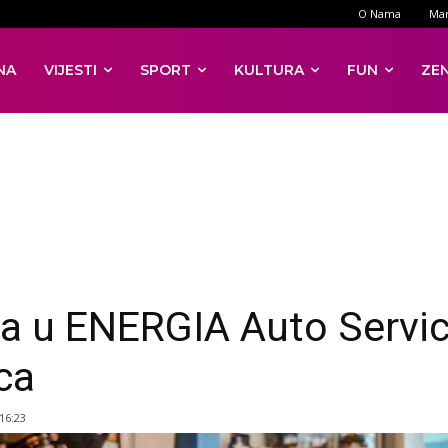
O Nama
Mar
NA
VIJESTI
SPORT
KULTURA
FUN
ZE
ja u ENERGIA Auto Servi
ca
 16:23