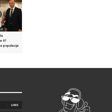
ost
la
e 97
ke populacije
LIKES