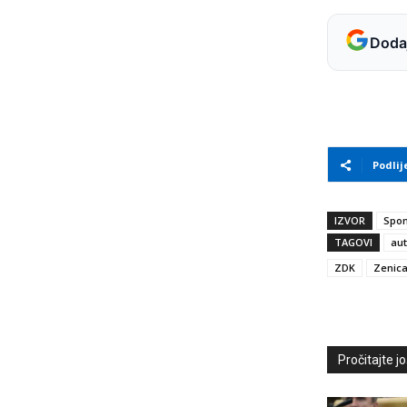
Dodaj
Podlij
IZVOR
Spon
TAGOVI
au
ZDK
Zenic
Pročitajte još