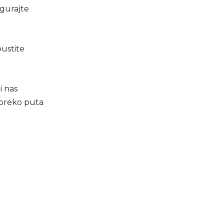
igurajte
pustite
i nas
 preko puta