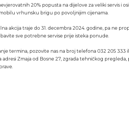
 nevjerovatnih 20% popusta na dijelove za veliki servis i os
obilu vrhunsku brigu po povoljnijim cijenama.
lna akcija traje do 31. decembra 2024. godine, pa ne pro
obavite sve potrebne servise prije isteka ponude.
nje termina, pozovite nas na broj telefona 032 205 333 il
na adresi Zmaja od Bosne 27, zgrada tehničkog pregleda,
prave.