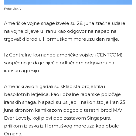
Foto: Arhiv
Američke vojne snage izvele su 26. juna zračne udare
na vojne ciljeve u Iranu kao odgovor na napad na
trgovački brod u Hormuškom moreuzu dan ranije.
Iz Centralne komande američke vojske (CENTCOM)
saopćeno je da je riječ o odlučnom odgovoru na
iransku agresiju.
Američki avioni gađali su skladišta projektila i
bespilotnih letjelica, kao i obalne radarske položaje
iranskih snaga. Napadi su uslijedili nakon što je Iran 25.
juna dronom kamikazom pogodio teretni brod M/V
Ever Lovely, koji plovi pod zastavom Singapura,
prilikom izlaska iz Hormuškog moreuza kod obale
Omana.