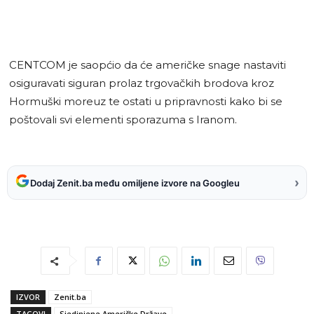
CENTCOM je saopćio da će američke snage nastaviti
osiguravati siguran prolaz trgovačkih brodova kroz
Hormuški moreuz te ostati u pripravnosti kako bi se
poštovali svi elementi sporazuma s Iranom.
›
Dodaj Zenit.ba među omiljene izvore na Googleu
IZVOR
Zenit.ba
TAGOVI
Sjedinjene Američke Države