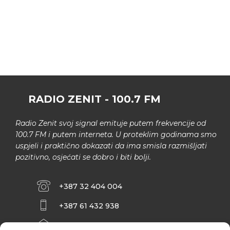
RADIO ZENIT - 100.7 FM
Radio Zenit svoj signal emituje putem frekvencije od
100.7 FM i putem interneta. U proteklim godinama smo
uspjeli i praktično dokazati da ima smisla razmišljati
pozitivno, osjećati se dobro i biti bolji.
+387 32 404 004
+387 61 432 938
INFO@ZENIT.BA