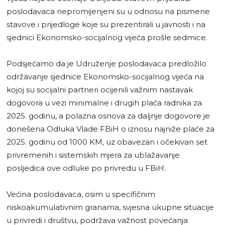
poslodavaca nepromijenjeni su u odnosu na pismene
stavove i prijedloge koje su prezentirali u javnosti i na
sjednici Ekonomsko-socijalnog vijeća prošle sedmice.
Podsjećamo da je Udruženje poslodavaca predložilo
održavanje sjednice Ekonomsko-socijalnog vijeća na
kojoj su socijalni partneri ocijenili važnim nastavak
dogovora u vezi minimalne i drugih plaća radnika za
2025. godinu, a polazna osnova za daljnje dogovore je
donešena Odluka Vlade FBiH o iznosu najniže plaće za
2025. godinu od 1000 KM, uz obavezan i očekivan set
privremenih i sistemskih mjera za ublažavanje
posljedica ove odluke po privredu u FBiH.
Većina poslodavaca, osim u specifičnim
niskoakumulativnim granama, svjesna ukupne situacije
u privredi i društvu, podržava važnost povećanja