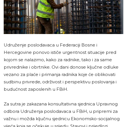
Udruženje poslodavaca u Federaciji Bosne i
Hercegovine ponovo ističe urgentnost situacije pred
kojom se nalazimo, kako za radnike, tako i za same
privrednike i obrtnike. Ovi dani donose ključne odluke
vezano za plaće i primanja radnika koje će oblikovati
sudbinu privrede, održivost i perspektivu poslovanja i
budućnost zaposlenih u FBiH.
Za sutra je zakazana konsultativna sjednica Upravnog
odbora Udruženja poslodavaca u FBiH, u pripremi za
važnu i možda ključnu sjednicu Ekonomsko-socijalnog
vijeća koja se očekuje u srijedu. Stavovi i prijedlozi