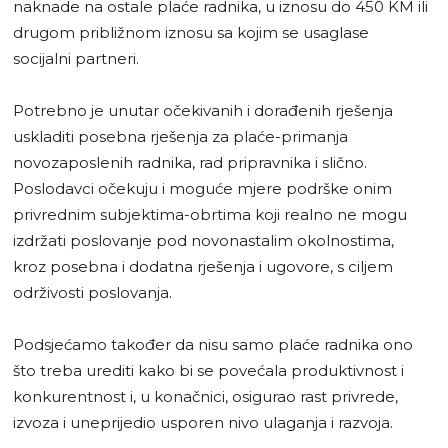
naknade na ostale plaće radnika, u iznosu do 450 KM ili
drugom približnom iznosu sa kojim se usaglase
socijalni partneri.
Potrebno je unutar očekivanih i dorađenih rješenja
uskladiti posebna rješenja za plaće-primanja
novozaposlenih radnika, rad pripravnika i slično.
Poslodavci očekuju i moguće mjere podrške onim
privrednim subjektima-obrtima koji realno ne mogu
izdržati poslovanje pod novonastalim okolnostima,
kroz posebna i dodatna rješenja i ugovore, s ciljem
održivosti poslovanja.
Podsjećamo također da nisu samo plaće radnika ono
što treba urediti kako bi se povećala produktivnost i
konkurentnost i, u konačnici, osigurao rast privrede,
izvoza i uneprijedio usporen nivo ulaganja i razvoja.