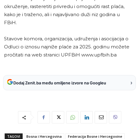
okruženje, rasteretiti privredu i omogućiti rast plaća,
kako je i traženo, ali i najavljivano duži niz godina u
FBiH.
Stavove komora, organizacija, udruženja i asocijacija o
Odluci o iznosu najniže plaće za 2025. godinu možete
pročitati na web stranici UPFBiH www.upfbih.ba
›
Dodaj Zenit.ba među omiljene izvore na Googleu
TAGOVI
Bosna i Hercegovina
Federacija Bosne i Hercegovine