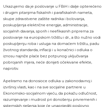
Ukazujemo da je poslovanje u FBiH i dalje opterećeno
i drugim pitanjima fiskalnih i parafiskalnih nameta,
skupe zdravstvene zaštite radnika i bolovanja,
poskupljenja električne energije, administracije,
socijalnih davanja, sporih i neefikasnih priprema za
poslovanje na europskom tržištu i dr., a što nužno vodi
poskupljenju roba i usluga na domaćem tržištu, padu
životnog standarda, inflaciji i u konačnici i odluka o
iznosu najniže plaće bez potpunog uključivanja
pobrojanih mjera, neće donijeti očekivane efekte,
naprotiv.
Apeliramo na donosioce odluka u zakonodavnoj i
izvršnoj vlasti, kao i na sve socijalne partnere u
Ekonomsko-socijalnom vijeću, da pokažu odlučnost,
razumijevanje i mudrost pri donošenju privremenih i
sistemskih rješenja koje će unaprijediti poslovno