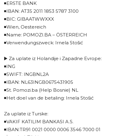
◾️ERSTE BANK
◾️IBAN: AT35 2011 1853 5787 3100
◾️BIC: GIBAATWWXXX
◾️Wien, Oestereich
◾️Name: POMOZI.BA – ÖSTERREICH
◾️Verwendungszweck: Irnela Stošić
▶️ Za uplate iz Holandije i Zapadne Evrope:
◾️ING
◾️SWIFT: INGBNL2A
◾️IBAN: NL63INGB0675431905
◾️St. Pomozi.ba (Help Bosnie) NL
◾️Het doel van de betaling: Irnela Stošić
Za uplate iz Turske:
◾️VAKIF KATILIM BANKASI A.S.
◾️IBAN:TR91 0021 0000 0006 3546 7000 01