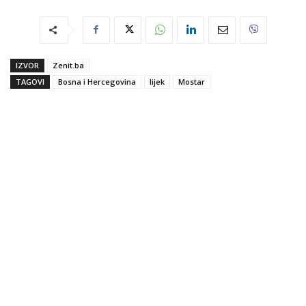
IZVOR
Zenit.ba
TAGOVI
Bosna i Hercegovina
lijek
Mostar