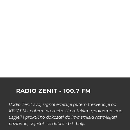
RADIO ZENIT - 100.7 FM
Radio Zenit svoj signal emituje putem frekvencije od
100.7 FM i putem interneta. U proteklim godinama smo
uspjeli i praktično dokazati da ima smisla razmišljati
pozitivno, osjećati se dobro i biti bolji.