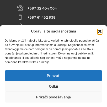
+387 32 404 004
+387 61 432 938
INFO@ZENIT.BA
Upravljajte saglasnostima
HUSEINA KULENOVIĆA BR. 2 (RK
ZENIČANKA, 3. SPRAT), 72000 ZENICA
Da bismo pružili najbolje iskustvo, koristimo tehnologije poput kolačića
za čuvanje i/ili pristup informacijama o uređaju. Saglasnost sa ovim
tehnologijama će nam omogućiti da obrađujemo podatke kao što su
ponašanje pri pregledanju ili jedinstveni ID-ovi na ovoj veb lokaciji.
Nepristanak ili povlačenje saglasnosti može negativno uticati na
određene karakteristike i funkcije.
Prihvati
Odbij
Prikaži podešavanja