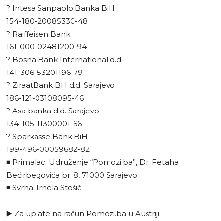
? Intesa Sanpaolo Banka BiH
154-180-20085330-48
? Raiffeisen Bank
161-000-02481200-94
? Bosna Bank International d.d
141-306-53201196-79
? ZiraatBank BH d.d. Sarajevo
186-121-03108095-46
? Asa banka d.d. Sarajevo
134-105-11300001-66
? Sparkasse Bank BiH
199-496-00059682-82
◾️ Primalac: Udruženje “Pomozi.ba”, Dr. Fetaha
Bećirbegovića br. 8, 71000 Sarajevo
◾️ Svrha: Irnela Stošić
▶️ Za uplate na račun Pomozi.ba u Austriji: