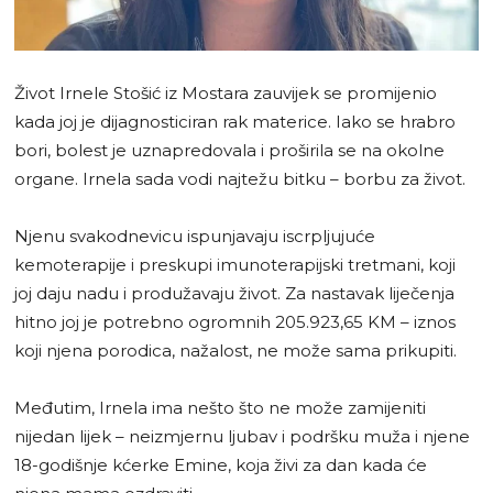
Život Irnele Stošić iz Mostara zauvijek se promijenio
kada joj je dijagnosticiran rak materice. Iako se hrabro
bori, bolest je uznapredovala i proširila se na okolne
organe. Irnela sada vodi najtežu bitku – borbu za život.
Njenu svakodnevicu ispunjavaju iscrpljujuće
kemoterapije i preskupi imunoterapijski tretmani, koji
joj daju nadu i produžavaju život. Za nastavak liječenja
hitno joj je potrebno ogromnih 205.923,65 KM – iznos
koji njena porodica, nažalost, ne može sama prikupiti.
Međutim, Irnela ima nešto što ne može zamijeniti
nijedan lijek – neizmjernu ljubav i podršku muža i njene
18-godišnje kćerke Emine, koja živi za dan kada će