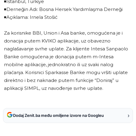
◾️İstanbul, Türkiye
◾️Derneğin Adı: Bosna Hersek Yardımlaşma Derneği
◾️Açıklama: Irnela Stošić
Za korisnike BBI, Union i Asa banke, omogućena je i
donacija putem KVIKO aplikacije, uz obavezno
naglašavanje svrhe uplate. Za klijente Intesa Sanpaolo
Banke omogućena je donacija putem m-Intesa
mobilne aplikacije, jednokratno ili uz svaki nalog
plaćanja. Korisnici Sparkasse Banke mogu vršiti uplate
direktno i bez naknade putem funkcije “Doniraj” u
aplikaciji SIMPL, uz navođenje svrhe uplate.
›
Dodaj Zenit.ba među omiljene izvore na Googleu