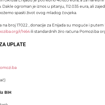
iri ciklusa Enijadu je potrebno 40.653 eura, a za narednih
. Dakle ogroman je iznos u pitanju, 112.035 eura, ali zaje
žemo spasiti život ovog mladog čovjeka.
a na broj 17022 , donacije za Enijada su moguće i putem 
oziba.org/r/1464
ili standardnih žiro računa Pomozi.ba org
ZA UPLATE
omozi.ba
ač)
iz BiH
:
Bank