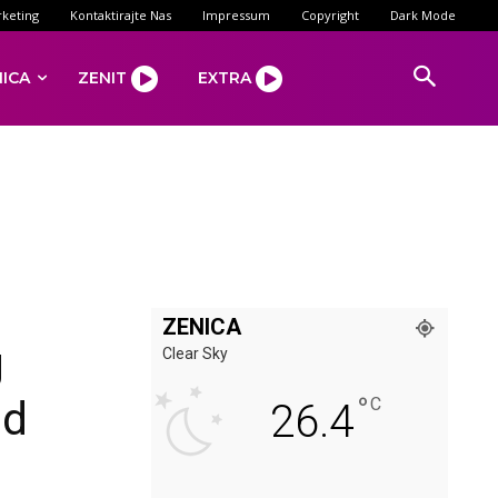
keting
Kontaktirajte Nas
Impressum
Copyright
Dark Mode
NICA
ZENIT
EXTRA
ZENICA
g
Clear Sky
°
od
C
26.4