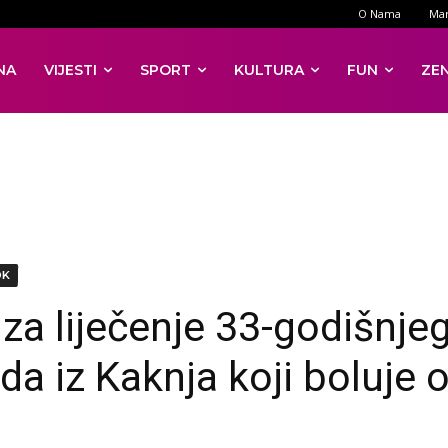
O Nama
Mar
NA
VIJESTI
SPORT
KULTURA
FUN
ZE
DK
 za liječenje 33-godišnje
da iz Kaknja koji boluje 