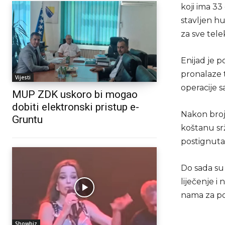
koji ima 3
stavljen hu
za sve tel
Enijad je 
pronalaze 
Vijesti
operacije s
MUP ZDK uskoro bi mogao
dobiti elektronski pristup e-
Nakon brojn
Gruntu
koštanu srž
postignuta,
Do sada su 
liječenje i 
nama za p
Showbiz