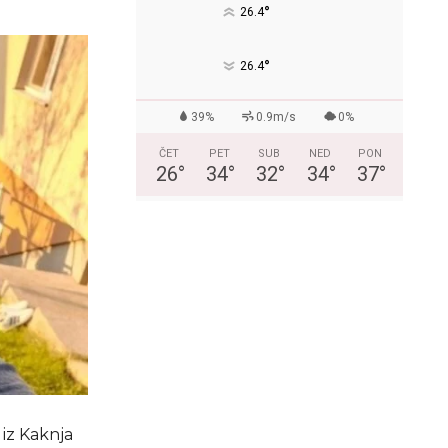
°
26.4
°
26.4
39%
0.9m/s
0%
ČET
PET
SUB
NED
PON
26
°
34
°
32
°
34
°
37
°
iz Kaknja