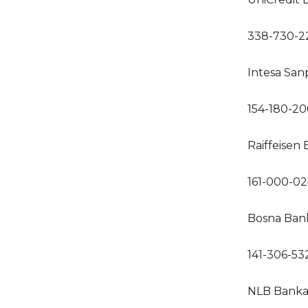
338-730-2
Intesa San
154-180-2
Raiffeisen
161-000-0
Bosna Bank
141-306-53
NLB Banka