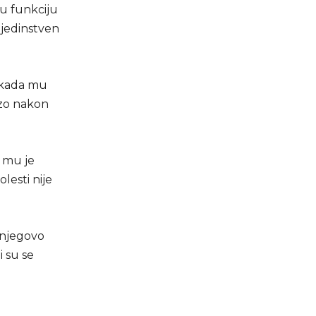
 u funkciju
 jedinstven
, kada mu
rzo nakon
o mu je
olesti nije
a njegovo
i su se