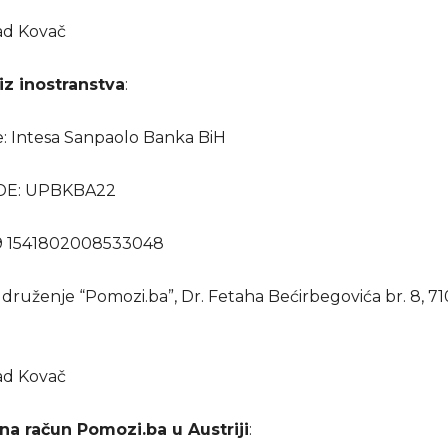
jad Kovač
iz inostranstva
:
 Intesa Sanpaolo Banka BiH
DE: UPBKBA22
9 1541802008533048
Udruženje “Pomozi.ba”, Dr. Fetaha Bećirbegovića br. 8, 7
jad Kovač
na račun Pomozi.ba u Austriji
: