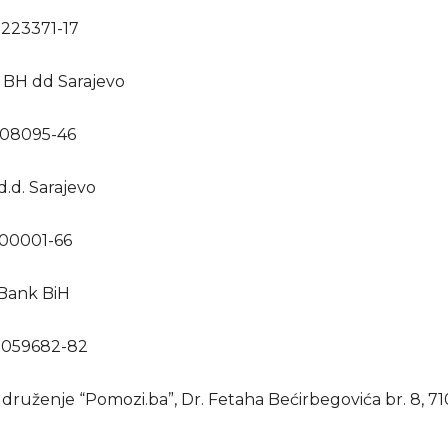
223371-17
 BH dd Sarajevo
108095-46
.d. Sarajevo
300001-66
Bank BiH
0059682-82
Udruženje “Pomozi.ba”, Dr. Fetaha Bećirbegovića br. 8, 7