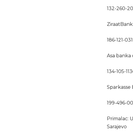
132-260-20
ZiraatBank
186-121-03
Asa banka d
134-105-11
Sparkasse 
199-496-0
Primalac: 
Sarajevo