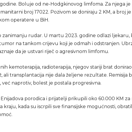
3 godine. Boluje od ne-Hodgkinovog limfoma. Za njega je
manitarni broj 17022. Pozivom se doniraju 2 KM, a broj je
ekom operatere u BiH.
po zanimanju rudar. U martu 2023. godine odlazi ljekaru
tumor na tankom crijevu koji je odmah i odstranjen. Ub
aznaje da je ustvari riječ o agresivnom limfomu.
ih kemoterapija, radioterapija, njegov stariji brat donira
, ali transplantacija nije dala željene rezultate. Remisija b
 već naprotiv, bolest je postala progresivna.
Enijadova porodica i prijatelji prikupili oko 60.000 KM z
na kraju, kada su iscrpili sve finansijske mogućnosti, obratil
omoć.