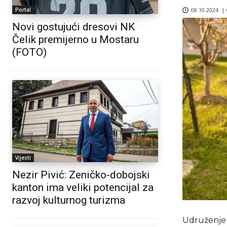
08.10.2024. |
Portal
Novi gostujući dresovi NK
Čelik premijerno u Mostaru
(FOTO)
Vijesti
Nezir Pivić: Zeničko-dobojski
kanton ima veliki potencijal za
razvoj kulturnog turizma
Udruženje 