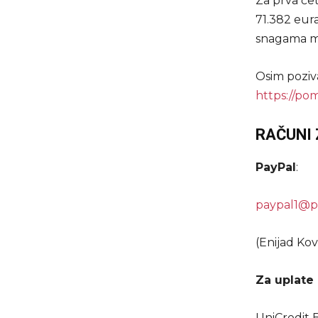
Za prva čet
71.382 eura
snagama mo
Osim poziv
https://pom
RAČUNI 
PayPal
:
paypal1@p
(Enijad Kov
Za uplate 
UniCredit 