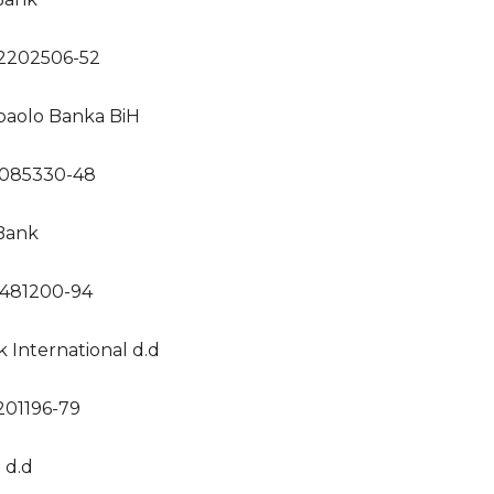
2202506-52
paolo Banka BiH
0085330-48
 Bank
2481200-94
 International d.d
201196-79
 d.d