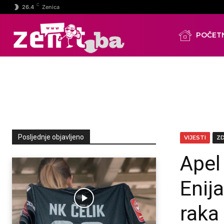
C
26.4
Zenica
POČET
Posljednje objavljeno
VIJESTI
Z
Apel
Enija
raka