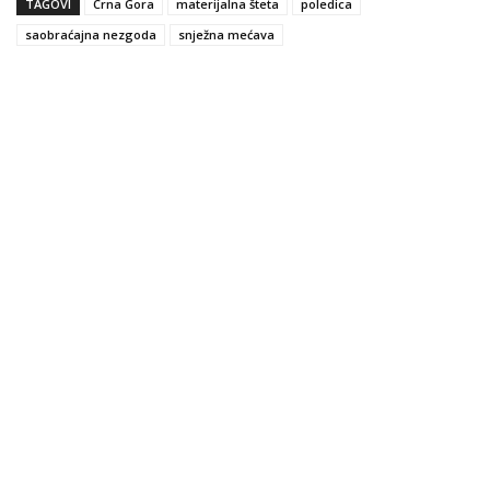
TAGOVI
Crna Gora
materijalna šteta
poledica
saobraćajna nezgoda
snježna mećava