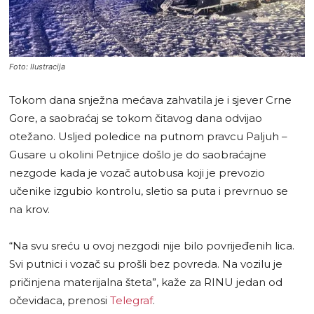
Foto: Ilustracija
Tokom dana snježna mećava zahvatila je i sjever Crne
Gore, a saobraćaj se tokom čitavog dana odvijao
otežano. Usljed poledice na putnom pravcu Paljuh –
Gusare u okolini Petnjice došlo je do saobraćajne
nezgode kada je vozač autobusa koji je prevozio
učenike izgubio kontrolu, sletio sa puta i prevrnuo se
na krov.
“Na svu sreću u ovoj nezgodi nije bilo povrijeđenih lica.
Svi putnici i vozač su prošli bez povreda. Na vozilu je
pričinjena materijalna šteta”, kaže za RINU jedan od
očevidaca, prenosi
Telegraf
.