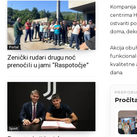
Kompanija 
centrima H
ostvariti p
doma, dekor
Portal
Akcija obuh
funkcionaln
Zenički rudari drugu noć
prenoćili u jami “Raspotočje”
kvalitetne
dana.
PREPOR
Pročita
Sport