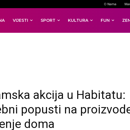
O Nama
Mar
NA
VIJESTI
SPORT
KULTURA
FUN
ZE
amska akcija u Habitatu:
bni popusti na proizvod
enje doma