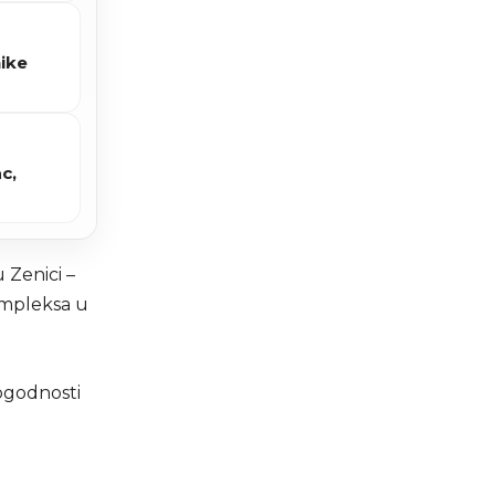
nike
c,
 Zenici –
ompleksa u
pogodnosti