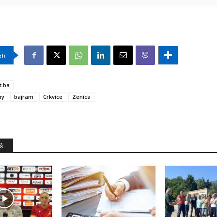
eli
t.ba
my
bajram
Crkvice
Zenica
...