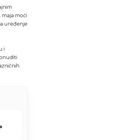
ajnim
. maja moći
 za uređenje
 i
ponuditi
azničnih
a