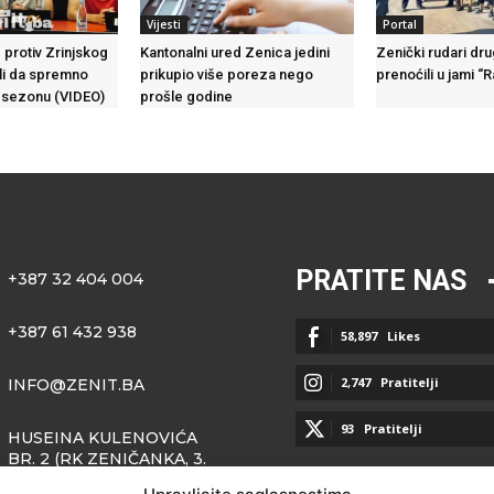
Vijesti
Portal
 protiv Zrinjskog
Kantonalni ured Zenica jedini
Zenički rudari dr
ili da spremno
prikupio više poreza nego
prenoćili u jami “
 sezonu (VIDEO)
prošle godine
PRATITE NAS
+387 32 404 004
+387 61 432 938
58,897
Likes
2,747
Pratitelji
INFO@ZENIT.BA
93
Pratitelji
HUSEINA KULENOVIĆA
BR. 2 (RK ZENIČANKA, 3.
SPRAT), 72000 ZENICA