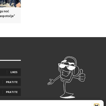
ugu noć
Raspotočje”
LIKES
PRATITE
PRATITE