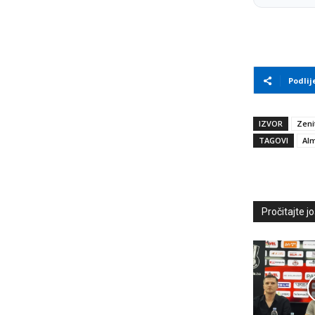
Podlij
IZVOR
Zeni
TAGOVI
Al
Pročitajte još