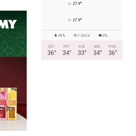
°
27.9
°
27.9
36%
1.2m/s
0%
ČET
PET
SUB
NED
PON
36
°
34
°
33
°
34
°
36
°