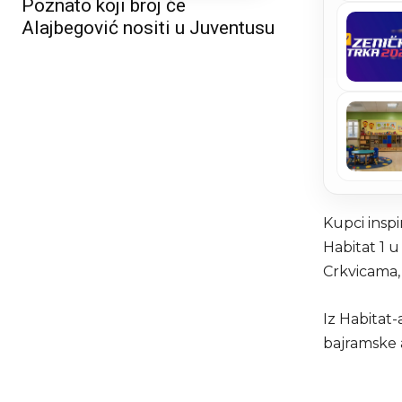
Poznato koji broj će
Alajbegović nositi u Juventusu
Kupci inspi
Habitat 1 
Crkvicama, 
Iz Habitat-
bajramske a