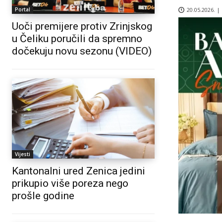
20.05.2026. |
Portal
Uoči premijere protiv Zrinjskog
u Čeliku poručili da spremno
dočekuju novu sezonu (VIDEO)
Vijesti
Kantonalni ured Zenica jedini
prikupio više poreza nego
prošle godine