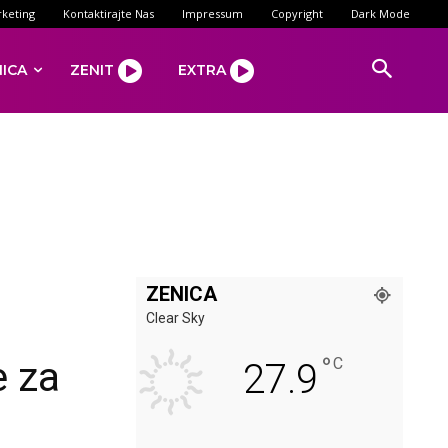
keting
Kontaktirajte Nas
Impressum
Copyright
Dark Mode
NICA
ZENIT
EXTRA
ZENICA
Clear Sky
°
e za
C
27.9