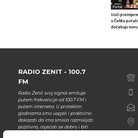
Portal
Uoči premijere
u Čeliku poruč
dočekuju novu
RADIO ZENIT - 100.7
FM
Radio Zenit svoj signal emituje
putem frekvencije od 100.7 FM i
putem interneta. U proteklim
godinama smo uspjeli i praktično
dokazati da ima smisla razmišljati
pozitivno, osjećati se dobro i biti
bolji.