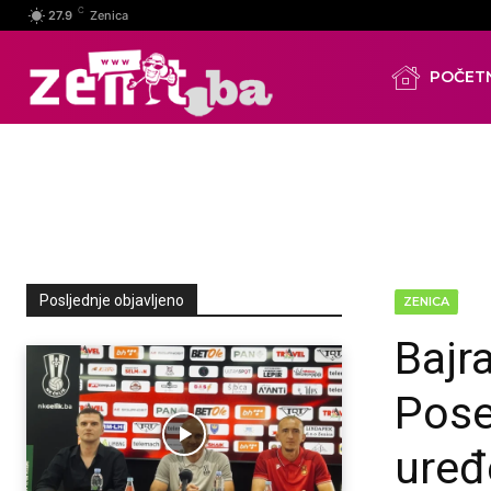
C
27.9
Zenica
POČET
Posljednje objavljeno
ZENICA
Bajr
Pose
uređ