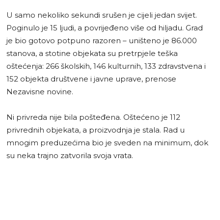
U samo nekoliko sekundi srušen je cijeli jedan svijet.
Poginulo je 15 ljudi, a povrijeđeno više od hiljadu. Grad
je bio gotovo potpuno razoren – uništeno je 86.000
stanova, a stotine objekata su pretrpjele teška
oštećenja: 266 školskih, 146 kulturnih, 133 zdravstvena i
152 objekta društvene i javne uprave, prenose
Nezavisne novine.
Ni privreda nije bila pošteđena. Oštećeno je 112
privrednih objekata, a proizvodnja je stala. Rad u
mnogim preduzećima bio je sveden na minimum, dok
su neka trajno zatvorila svoja vrata.