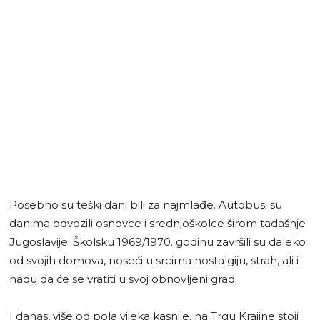
Posebno su teški dani bili za najmlađe. Autobusi su
danima odvozili osnovce i srednjoškolce širom tadašnje
Jugoslavije. Školsku 1969/1970. godinu završili su daleko
od svojih domova, noseći u srcima nostalgiju, strah, ali i
nadu da će se vratiti u svoj obnovljeni grad.
I danas, više od pola vijeka kasnije, na Trgu Krajine stoji