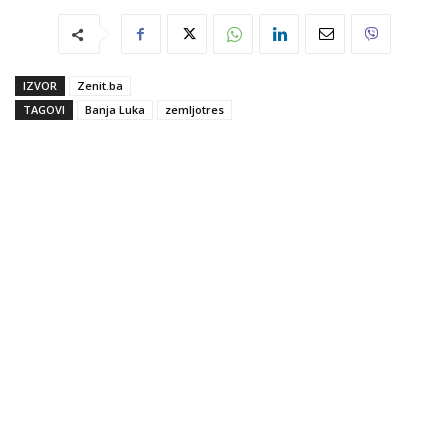
IZVOR
Zenit.ba
TAGOVI
Banja Luka
zemljotres