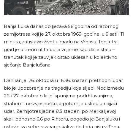
Banja Luka danas obilježava 56 godina od razornog
zemljotresa koji je 27. oktobra 1969. godine, u 9 sati i 11
minuta, zaustavio život u gradu na Vrbasu. Tog jutra,
grad je u trenu utihnuo, a vrijeme kao da je stalo –
trenutak koji je zauvijek ostao uklesan u kolektivno
sjećanje Banjalučana.
Dan ranije, 26. oktobra u 16.36, snažan prethodni udar
bio je upozorenje na tragediju koja slijedi. Noć između
26. i 27. oktobra bila je ispunjena podrhtavanjima,
strahom i neizvjesnošću, a potom je uslijedio najjači
udar. Zemljotres jačine 8,5 stepeni po Merkalijevoj
skali, odnosno 6,6 po Rihteru, pogodio je Banjaluku i
ostavio iza sebe razaranja kakva do tada nisu viđena.