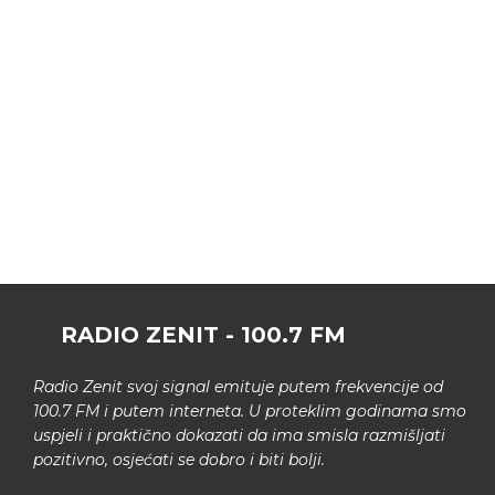
RADIO ZENIT - 100.7 FM
Radio Zenit svoj signal emituje putem frekvencije od
100.7 FM i putem interneta. U proteklim godinama smo
uspjeli i praktično dokazati da ima smisla razmišljati
pozitivno, osjećati se dobro i biti bolji.