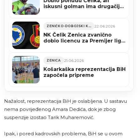
Dobio ponudu Čelika, ali
iskusni golman ima drugačije
planove
22.06.2026
ZENIČKO-DOBOJSKI KANTON
NK Čelik Zenica zvanično
dobio licencu za Premijer ligu
BiH
21.06.2026
ZENICA
Košarkaška reprezentacija BiH
započela pripreme
Nažalost, reprezentacija BiH je oslabljena. U sastavu
nema povrijeđenog Amara Dedića, dok je zbog
suspenzije izostao Tarik Muharemović.
Ipak, i pored kadrovskih problema, BiH se u ovom