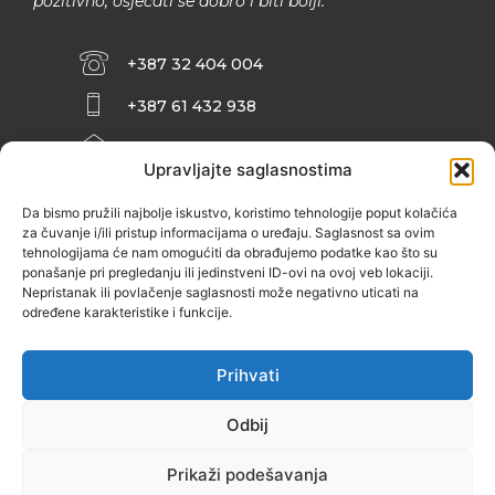
pozitivno, osjećati se dobro i biti bolji.
+387 32 404 004
+387 61 432 938
INFO@ZENIT.BA
Upravljajte saglasnostima
HUSEINA KULENOVIĆA BR. 2 (RK
ZENIČANKA, 3. SPRAT), 72000 ZENICA
Da bismo pružili najbolje iskustvo, koristimo tehnologije poput kolačića
za čuvanje i/ili pristup informacijama o uređaju. Saglasnost sa ovim
tehnologijama će nam omogućiti da obrađujemo podatke kao što su
ponašanje pri pregledanju ili jedinstveni ID-ovi na ovoj veb lokaciji.
Nepristanak ili povlačenje saglasnosti može negativno uticati na
određene karakteristike i funkcije.
Prihvati
Odbij
Prikaži podešavanja