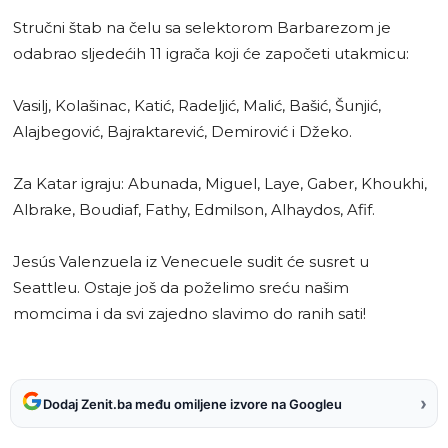
Stručni štab na čelu sa selektorom Barbarezom je
odabrao sljedećih 11 igrača koji će započeti utakmicu:
Vasilj, Kolašinac, Katić, Radeljić, Malić, Bašić, Šunjić,
Alajbegović, Bajraktarević, Demirović i Džeko.
Za Katar igraju: Abunada, Miguel, Laye, Gaber, Khoukhi,
Albrake, Boudiaf, Fathy, Edmilson, Alhaydos, Afif.
Jesús Valenzuela iz Venecuele sudit će susret u
Seattleu. Ostaje još da poželimo sreću našim
momcima i da svi zajedno slavimo do ranih sati!
›
Dodaj Zenit.ba među omiljene izvore na Googleu