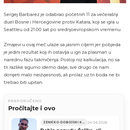
Sergej Barbarez je odabrao početnih 11 za večerašnji
duel Bosne i Hercegovine protiv Katara, koji se igra u
Seattleu od 21:00 sat po srednjoevropskom vremenu.
Zmajevi u ovaj meč ulaze sa jasnim ciljem jer pobjeda
je jedini rezultat koji ih ostavlja u igri za plasman u
narednu fazu takmičenja. Postoji niz kalkulacija, no sa
tri razlike sigurno idemo dalje, sve drugo će nam
donijeti malo neizvjesnosti, ali prolaz uz tri boda ne bi
trebao biti upitan.
PREPORUČENO
Pročitajte i ovo
24.06.2026
ZENIČKO-DOBOJSKI KANTON