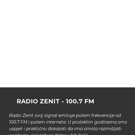
RADIO ZENIT - 100.7 FM
Radio Zenit svoj signal emituje putem frekvencije od
100.7 FM i putem interneta. U proteklim godinama smo
uspjeli i praktično dokazati da ima smisla razmišljati