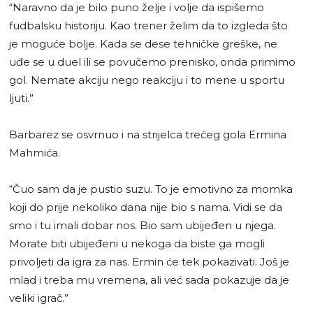
“Naravno da je bilo puno želje i volje da ispišemo
fudbalsku historiju. Kao trener želim da to izgleda što
je moguće bolje. Kada se dese tehničke greške, ne
uđe se u duel ili se povučemo prenisko, onda primimo
gol. Nemate akciju nego reakciju i to mene u sportu
ljuti.”
Barbarez se osvrnuo i na strijelca trećeg gola Ermina
Mahmića.
“Čuo sam da je pustio suzu. To je emotivno za momka
koji do prije nekoliko dana nije bio s nama. Vidi se da
smo i tu imali dobar nos. Bio sam ubijeđen u njega.
Morate biti ubijeđeni u nekoga da biste ga mogli
privoljeti da igra za nas. Ermin će tek pokazivati. Još je
mlad i treba mu vremena, ali već sada pokazuje da je
veliki igrač.”