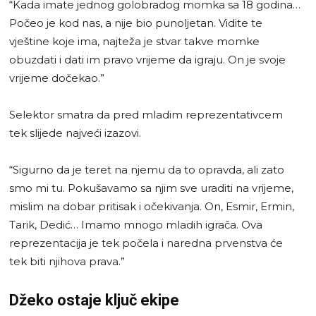
“Kada imate jednog golobradog momka sa 18 godina…
Počeo je kod nas, a nije bio punoljetan. Vidite te
vještine koje ima, najteža je stvar takve momke
obuzdati i dati im pravo vrijeme da igraju. On je svoje
vrijeme dočekao.”
Selektor smatra da pred mladim reprezentativcem
tek slijede najveći izazovi.
“Sigurno da je teret na njemu da to opravda, ali zato
smo mi tu. Pokušavamo sa njim sve uraditi na vrijeme,
mislim na dobar pritisak i očekivanja. On, Esmir, Ermin,
Tarik, Dedić… Imamo mnogo mladih igrača. Ova
reprezentacija je tek počela i naredna prvenstva će
tek biti njihova prava.”
Džeko ostaje ključ ekipe