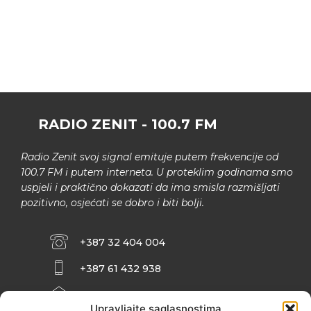
RADIO ZENIT - 100.7 FM
Radio Zenit svoj signal emituje putem frekvencije od
100.7 FM i putem interneta. U proteklim godinama smo
uspjeli i praktično dokazati da ima smisla razmišljati
pozitivno, osjećati se dobro i biti bolji.
+387 32 404 004
+387 61 432 938
INFO@ZENIT.BA
Upravljajte saglasnostima