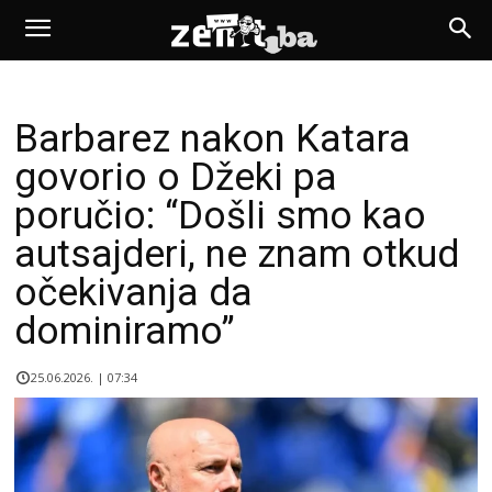
Barbarez nakon Katara
govorio o Džeki pa
poručio: “Došli smo kao
autsajderi, ne znam otkud
očekivanja da
dominiramo”
25.06.2026. | 07:34