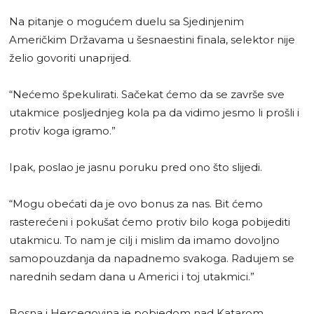
Na pitanje o mogućem duelu sa Sjedinjenim
Američkim Državama u šesnaestini finala, selektor nije
želio govoriti unaprijed.
“Nećemo špekulirati. Sačekat ćemo da se završe sve
utakmice posljednjeg kola pa da vidimo jesmo li prošli i
protiv koga igramo.”
Ipak, poslao je jasnu poruku pred ono što slijedi.
“Mogu obećati da je ovo bonus za nas. Bit ćemo
rasterećeni i pokušat ćemo protiv bilo koga pobijediti
utakmicu. To nam je cilj i mislim da imamo dovoljno
samopouzdanja da napadnemo svakoga. Radujem se
narednih sedam dana u Americi i toj utakmici.”
Bosna i Hercegovina je pobjedom nad Katarom