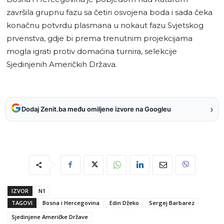
završila grupnu fazu sa četiri osvojena boda i sada čeka
konačnu potvrdu plasmana u nokaut fazu Svjetskog
prvenstva, gdje bi prema trenutnim projekcijama
mogla igrati protiv domaćina turnira, selekcije
Sjedinjenih Američkih Država.
›
Dodaj Zenit.ba među omiljene izvore na Googleu
IZVOR
N1
TAGOVI
Bosna i Hercegovina
Edin Džeko
Sergej Barbarez
Sjedinjene Američke Države