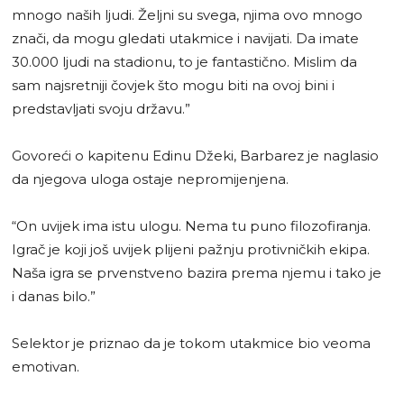
mnogo naših ljudi. Željni su svega, njima ovo mnogo
znači, da mogu gledati utakmice i navijati. Da imate
30.000 ljudi na stadionu, to je fantastično. Mislim da
sam najsretniji čovjek što mogu biti na ovoj bini i
predstavljati svoju državu.”
Govoreći o kapitenu Edinu Džeki, Barbarez je naglasio
da njegova uloga ostaje nepromijenjena.
“On uvijek ima istu ulogu. Nema tu puno filozofiranja.
Igrač je koji još uvijek plijeni pažnju protivničkih ekipa.
Naša igra se prvenstveno bazira prema njemu i tako je
i danas bilo.”
Selektor je priznao da je tokom utakmice bio veoma
emotivan.