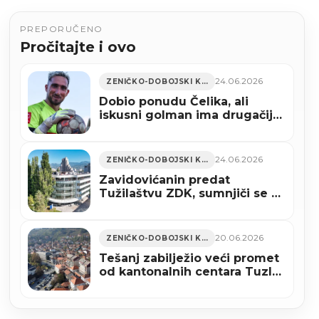
PREPORUČENO
Pročitajte i ovo
24.06.2026
ZENIČKO-DOBOJSKI KANTON
Dobio ponudu Čelika, ali
iskusni golman ima drugačije
planove
24.06.2026
ZENIČKO-DOBOJSKI KANTON
Zavidovićanin predat
Tužilaštvu ZDK, sumnjiči se za
prouzrokovanje smrti iz
nehata
20.06.2026
ZENIČKO-DOBOJSKI KANTON
Tešanj zabilježio veći promet
od kantonalnih centara Tuzle
i Zenice