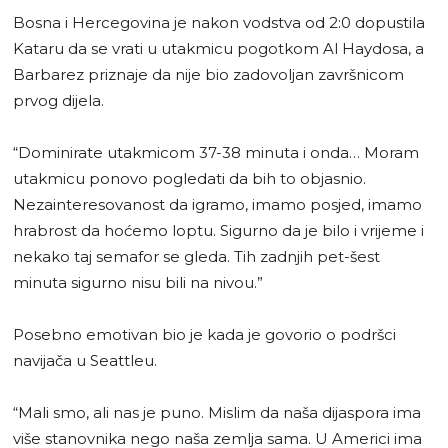
Bosna i Hercegovina je nakon vodstva od 2:0 dopustila
Kataru da se vrati u utakmicu pogotkom Al Haydosa, a
Barbarez priznaje da nije bio zadovoljan završnicom
prvog dijela.
“Dominirate utakmicom 37-38 minuta i onda… Moram
utakmicu ponovo pogledati da bih to objasnio.
Nezainteresovanost da igramo, imamo posjed, imamo
hrabrost da hoćemo loptu. Sigurno da je bilo i vrijeme i
nekako taj semafor se gleda. Tih zadnjih pet-šest
minuta sigurno nisu bili na nivou.”
Posebno emotivan bio je kada je govorio o podršci
navijača u Seattleu.
“Mali smo, ali nas je puno. Mislim da naša dijaspora ima
više stanovnika nego naša zemlja sama. U Americi ima