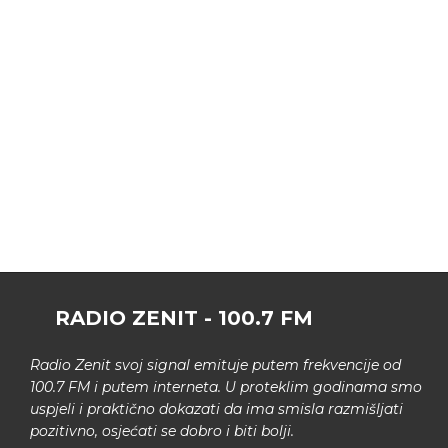
RADIO ZENIT - 100.7 FM
Radio Zenit svoj signal emituje putem frekvencije od
100.7 FM i putem interneta. U proteklim godinama smo
uspjeli i praktično dokazati da ima smisla razmišljati
pozitivno, osjećati se dobro i biti bolji.