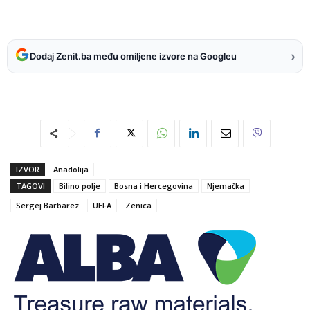
›
Dodaj Zenit.ba među omiljene izvore na Googleu
IZVOR
Anadolija
TAGOVI
Bilino polje
Bosna i Hercegovina
Njemačka
Sergej Barbarez
UEFA
Zenica