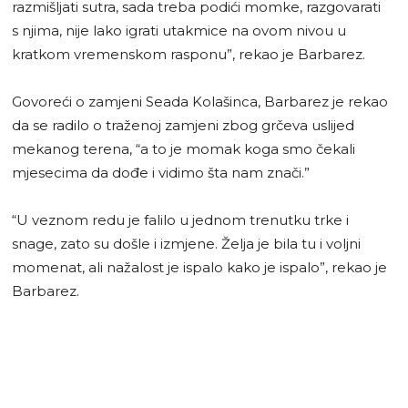
razmišljati sutra, sada treba podići momke, razgovarati
s njima, nije lako igrati utakmice na ovom nivou u
kratkom vremenskom rasponu”, rekao je Barbarez.
Govoreći o zamjeni Seada Kolašinca, Barbarez je rekao
da se radilo o traženoj zamjeni zbog grčeva uslijed
mekanog terena, “a to je momak koga smo čekali
mjesecima da dođe i vidimo šta nam znači.”
“U veznom redu je falilo u jednom trenutku trke i
snage, zato su došle i izmjene. Želja je bila tu i voljni
momenat, ali nažalost je ispalo kako je ispalo”, rekao je
Barbarez.