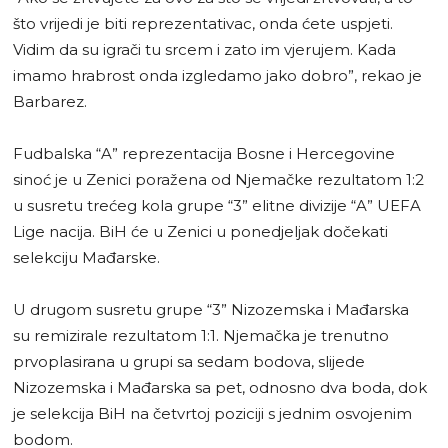
što vrijedi je biti reprezentativac, onda ćete uspjeti.
Vidim da su igrači tu srcem i zato im vjerujem. Kada
imamo hrabrost onda izgledamo jako dobro”, rekao je
Barbarez.
Fudbalska “A” reprezentacija Bosne i Hercegovine
sinoć je u Zenici poražena od Njemačke rezultatom 1:2
u susretu trećeg kola grupe “3” elitne divizije “A” UEFA
Lige nacija. BiH će u Zenici u ponedjeljak dočekati
selekciju Mađarske.
U drugom susretu grupe “3” Nizozemska i Mađarska
su remizirale rezultatom 1:1. Njemačka je trenutno
prvoplasirana u grupi sa sedam bodova, slijede
Nizozemska i Mađarska sa pet, odnosno dva boda, dok
je selekcija BiH na četvrtoj poziciji s jednim osvojenim
bodom.