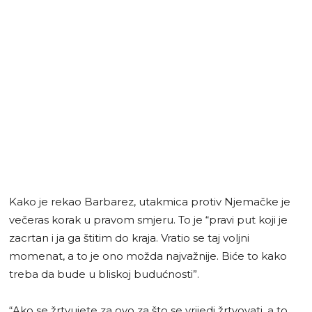
Kako je rekao Barbarez, utakmica protiv Njemačke je
večeras korak u pravom smjeru. To je “pravi put koji je
zacrtan i ja ga štitim do kraja. Vratio se taj voljni
momenat, a to je ono možda najvažnije. Biće to kako
treba da bude u bliskoj budućnosti”.
“Ako se žrtvujete za ovo za što se vrijedi žrtvovati, a to