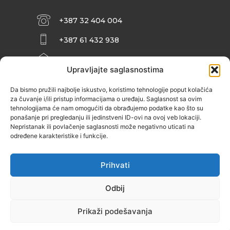
+387 32 404 004
+387 61 432 938
INFO@ZENIT.BA
Upravljajte saglasnostima
HUSEINA KULENOVIĆA BR. 2 (RK
ZENIČANKA, 3. SPRAT), 72000 ZENICA
Da bismo pružili najbolje iskustvo, koristimo tehnologije poput kolačića
za čuvanje i/ili pristup informacijama o uređaju. Saglasnost sa ovim
tehnologijama će nam omogućiti da obrađujemo podatke kao što su
ponašanje pri pregledanju ili jedinstveni ID-ovi na ovoj veb lokaciji.
Nepristanak ili povlačenje saglasnosti može negativno uticati na
određene karakteristike i funkcije.
Prihvati
Odbij
Prikaži podešavanja