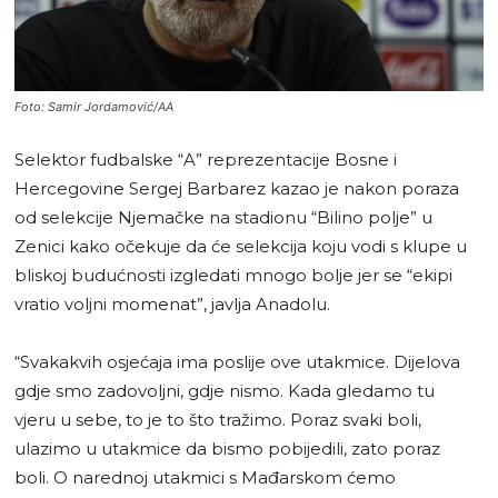
Foto: Samir Jordamović/AA
Selektor fudbalske “A” reprezentacije Bosne i
Hercegovine Sergej Barbarez kazao je nakon poraza
od selekcije Njemačke na stadionu “Bilino polje” u
Zenici kako očekuje da će selekcija koju vodi s klupe u
bliskoj budućnosti izgledati mnogo bolje jer se “ekipi
vratio voljni momenat”, javlja Anadolu.
“Svakakvih osjećaja ima poslije ove utakmice. Dijelova
gdje smo zadovoljni, gdje nismo. Kada gledamo tu
vjeru u sebe, to je to što tražimo. Poraz svaki boli,
ulazimo u utakmice da bismo pobijedili, zato poraz
boli. O narednoj utakmici s Mađarskom ćemo