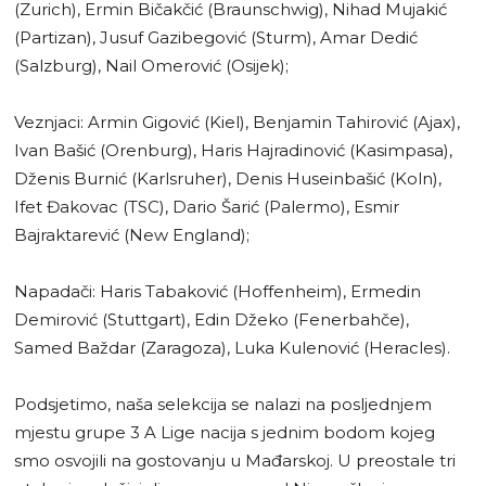
(Zurich), Ermin Bičakčić (Braunschwig), Nihad Mujakić
(Partizan), Jusuf Gazibegović (Sturm), Amar Dedić
(Salzburg), Nail Omerović (Osijek);
Veznjaci: Armin Gigović (Kiel), Benjamin Tahirović (Ajax),
Ivan Bašić (Orenburg), Haris Hajradinović (Kasimpasa),
Dženis Burnić (Karlsruher), Denis Huseinbašić (Koln),
Ifet Đakovac (TSC), Dario Šarić (Palermo), Esmir
Bajraktarević (New England);
Napadači: Haris Tabaković (Hoffenheim), Ermedin
Demirović (Stuttgart), Edin Džeko (Fenerbahče),
Samed Baždar (Zaragoza), Luka Kulenović (Heracles).
Podsjetimo, naša selekcija se nalazi na posljednjem
mjestu grupe 3 A Lige nacija s jednim bodom kojeg
smo osvojili na gostovanju u Mađarskoj. U preostale tri