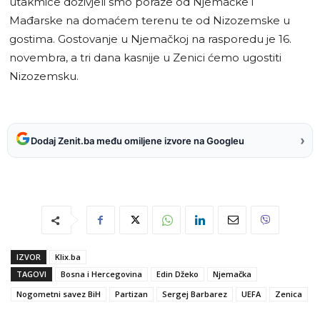
utakmice doživjeli smo poraze od Njemačke i
Mađarske na domaćem terenu te od Nizozemske u
gostima. Gostovanje u Njemačkoj na rasporedu je 16.
novembra, a tri dana kasnije u Zenici ćemo ugostiti
Nizozemsku.
›
Dodaj Zenit.ba među omiljene izvore na Googleu
IZVOR
Klix.ba
TAGOVI
Bosna i Hercegovina
Edin Džeko
Njemačka
Nogometni savez BiH
Partizan
Sergej Barbarez
UEFA
Zenica