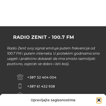
RADIO ZENIT - 100.7 FM
Radio Zenit svoj signal emituje putem frekvencije od
100.7 FM i putem interneta. U proteklim godinama smo
uspjeli i praktično dokazati da ima smisla razmišljati
pozitivno, osjećati se dobro i biti bolji.
+387 32 404 004
+387 61 432 938
INFO@ZENIT.BA
Upravljajte saglasnostima
HUSEINA KULENOVIĆA BR. 2 (RK