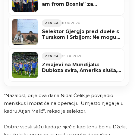
am from Bosnia” za
zajedničko praćenje Zmajeva
11.06.2026
ZENICA
Selektor Gjergja pred duele s
Turskom i Srbijom: Ne mogu
obećati rezultat, ali mogu da
ćemo dati sve od sebe
05.06.2026
ZENICA
Zmajevi na Mundijalu:
Dubioza svira, Amerika sluša,
Kanada strepi
“Nažalost, prije dva dana Nidal Čelik je povrijedio
meniskus i morat će na operaciju. Umjesto njega je u
kadru Arjan Malić”, rekao je selektor.
Dobre vijesti stižu kada je riječ o kapitenu Edinu Džeki,
koji će biti spreman za nastup protiv domaćina.