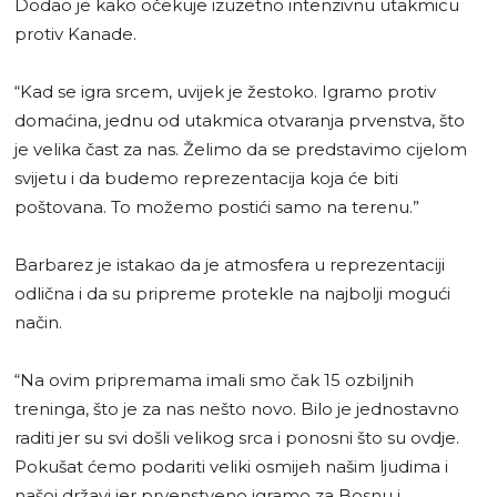
Dodao je kako očekuje izuzetno intenzivnu utakmicu
protiv Kanade.
“Kad se igra srcem, uvijek je žestoko. Igramo protiv
domaćina, jednu od utakmica otvaranja prvenstva, što
je velika čast za nas. Želimo da se predstavimo cijelom
svijetu i da budemo reprezentacija koja će biti
poštovana. To možemo postići samo na terenu.”
Barbarez je istakao da je atmosfera u reprezentaciji
odlična i da su pripreme protekle na najbolji mogući
način.
“Na ovim pripremama imali smo čak 15 ozbiljnih
treninga, što je za nas nešto novo. Bilo je jednostavno
raditi jer su svi došli velikog srca i ponosni što su ovdje.
Pokušat ćemo podariti veliki osmijeh našim ljudima i
našoj državi jer prvenstveno igramo za Bosnu i