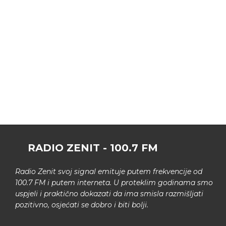
RADIO ZENIT - 100.7 FM
Radio Zenit svoj signal emituje putem frekvencije od
100.7 FM i putem interneta. U proteklim godinama smo
uspjeli i praktično dokazati da ima smisla razmišljati
pozitivno, osjećati se dobro i biti bolji.