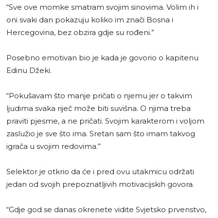
“Sve ove momke smatram svojim sinovima. Volim ih i
oni svaki dan pokazuju koliko im znači Bosna i
Hercegovina, bez obzira gdje su rođeni.”
Posebno emotivan bio je kada je govorio o kapitenu
Edinu Džeki.
“Pokušavam što manje pričati o njemu jer o takvim
ljudima svaka riječ može biti suvišna. O njima treba
praviti pjesme, a ne pričati. Svojim karakterom i voljom
zaslužio je sve što ima. Sretan sam što imam takvog
igrača u svojim redovima.”
Selektor je otkrio da će i pred ovu utakmicu održati
jedan od svojih prepoznatljivih motivacijskih govora.
“Gdje god se danas okrenete vidite Svjetsko prvenstvo,