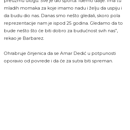
preuzmu ulogu. Sve je dio sporta. Idemo dalje. Ima tu
mladih momaka za koje imamo nadu i želju da uspiju i
da budu dio nas. Danas smo nešto gledali, skoro pola
reprezentacije nam je ispod 25 godina. Gledamo da to
bude nešto što će biti dobro za budućnost svih nas”,
rekao je Barbarez.
Ohrabruje činjenica da se Amar Dedić u potpunosti
oporavio od povrede i da će za sutra biti spreman.