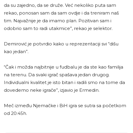
da su zajedno, da se druže. Već nekoliko puta sam
rekao, ponosan sam da sam ovdje i da treniram naš
tim. Najvažnije je da imamo plan. Pozitivan sam i
odobrio sam to radi utakmice”, rekao je selektor.
Demirović je potvrdio kako u reprezentaciji svi “dišu
kao jedan”.
“Čak i možda najbitnije u fudbalu je da ste kao familija
na terenu. Da svaki igrač spašava jedan drugog.
Individualni kvalitet je isto bitan i radili smo na tome da
dovedemo neke igrače”, izjavio je Ermedin.
Meč između Njemačke i BiH igra se sutra sa početkom
od 20:45h.