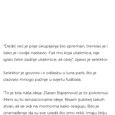
“Dedić već je prije okupljanja bio spreman, trenirao je i
tako je i ovdje nastavio. Fali mu koja utakmica, nije
igrao četiri zadnje utakmice, ali okej”, izjavio je selektor.
Selektor je govorio i o odlasku u luna park, što je
izazvalo mnogo pažnje u svijetu fudbala.
“To je bila naša ideja. Zlatan Bajramović je to pokrenuo.
Meni su to senzacionalne ideje. Nisam ljubitelj takvih
stvari, ali se vidi na momcima kako reaguju. Bilo je
iznenađenje da su sve uradili što smo rekli. Imaju želju