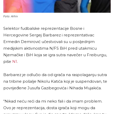
Foto: Arhiv
Selektor fudbalske reprezentacije Bosne i
Hercegovine Sergej Barbarez i reprezentativac
Ermedin Demirović učestvovali su u posljednjim
medijskim aktivnostima N/FS BiH pred utakmicu
Njemačke i BiH koja se igra sutra navečer u Freiburgu,
piše
N1
.
Barbarez je odlučio da od igrača na raspolaganju sutra
na tribine pošalje Nikolu Katića koji je suspendovan, te
povrijeđene Jusufa Gazibegovića i Nihada Mujakića.
“Nikad neću reći da mi neko fali i da imam problem.
Ovo je reprezentacija, dosta igrača koji mogu da