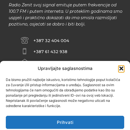
Radio Zenit svoj signal emituje putem frekvencije od
100.7 FM i putem interneta. U proteklim godinama smo
uspjeli i praktično dokazati da ima smisla razmišljati
pozitivno, osjećati se dobro i biti bolji.
+387 32 404 004
+387 61 432 938
INFO@ZENIT.BA
Upravljajte saglasnostima
HUSEINA KULENOVIĆA BR. 2 (RK
ZENIČANKA, 3. SPRAT), 72000 ZENICA
Da bismo pružili najbolje iskustvo, koristimo tehnologije poput kolačića
za čuvanje i/ili pristup informacijama o uređaju. Saglasnost sa ovim
tehnologijama će nam omogućiti da obrađujemo podatke kao što su
ponašanje pri pregledanju ili jedinstveni ID-ovi na ovoj veb lokaciji.
Nepristanak ili povlačenje saglasnosti može negativno uticati na
određene karakteristike i funkcije.
Prihvati