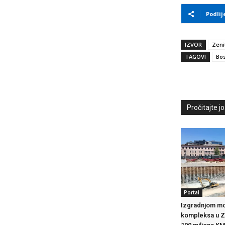
Podlij
IZVOR
Zeni
TAGOVI
Bos
Pročitajte još
Portal
Izgradnjom m
kompleksa u Ze