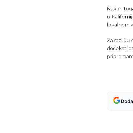
Nakon toga 
u Kaliforni
lokalnom 
Za razliku
dočekati os
pripremama
Dodaj