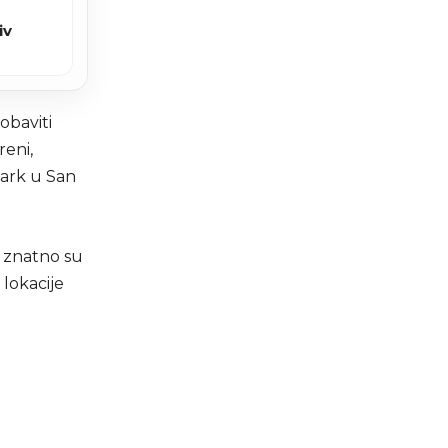
iv
obaviti
reni,
Park u San
i znatno su
lokacije