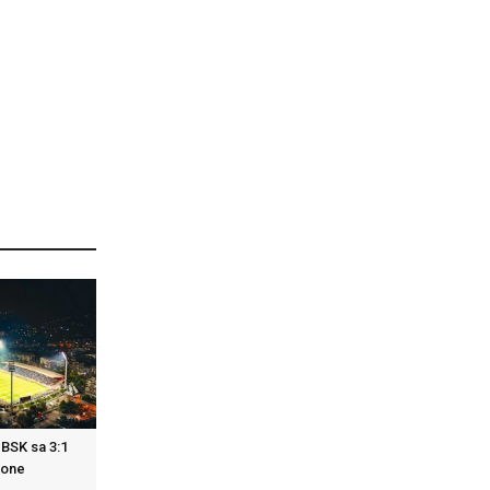
 BSK sa 3:1
zone