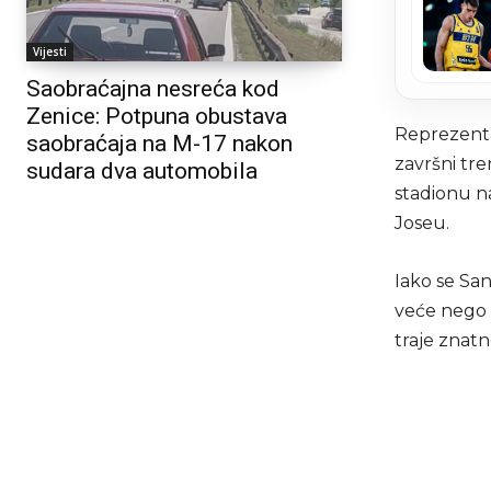
Vijesti
Saobraćajna nesreća kod
Zenice: Potpuna obustava
Reprezentac
saobraćaja na M-17 nakon
završni tre
sudara dva automobila
stadionu n
Joseu.
Iako se San
veće nego š
traje znatn