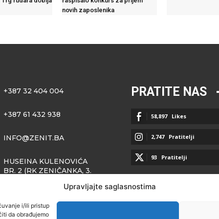
 Trg rudara dobija
raspisalo konkurs za prijem
novih zaposlenika
PRATITE NAS
+387 32 404 004
+387 61 432 938
58,897
Likes
2,747
Pratitelji
INFO@ZENIT.BA
93
Pratitelji
HUSEINA KULENOVIĆA
BR. 2 (RK ZENIČANKA, 3.
SPRAT), 72000 ZENICA
Upravljajte saglasnostima
vanje i/ili pristup
iti da obrađujemo