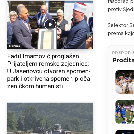
raspored p
protiv Sjed
Selektor S
prema kojo
Kultura
PREPOR
Fadil Imamović proglašen
Pročita
Prijateljem romske zajednice:
U Jasenovcu otvoren spomen-
park i otkrivena spomen-ploča
zeničkom humanisti