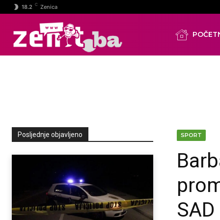
C
18.2
Zenica
POČET
Posljednje objavljeno
SPORT
Barb
prom
SAD