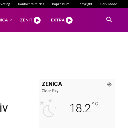
keting
Kontaktirajte Nas
Impressum
Copyright
Dark Mode
NICA
ZENIT
EXTRA
ZENICA
Clear Sky
°
iv
C
18.2