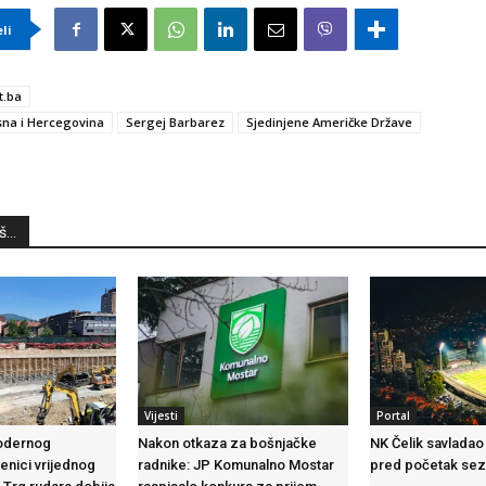
eli
t.ba
na i Hercegovina
Sergej Barbarez
Sjedinjene Američke Države
...
Vijesti
Portal
odernog
Nakon otkaza za bošnjačke
NK Čelik savladao
nici vrijednog
radnike: JP Komunalno Mostar
pred početak se