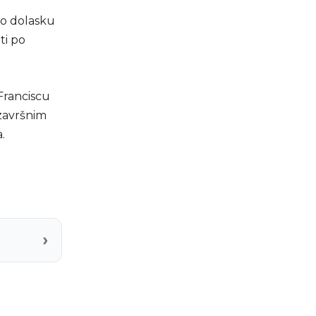
 Po dolasku
ti po
Franciscu
 završnim
.
›