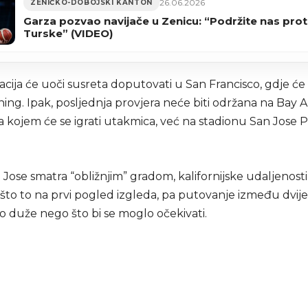
26.06.2026
ZENIČKO-DOBOJSKI KANTON
Garza pozvao navijače u Zenicu: “Podržite nas prot
Turske” (VIDEO)
ija će uoči susreta doputovati u San Francisco, gdje će 
ning. Ipak, posljednja provjera neće biti održana na Bay A
a kojem će se igrati utakmica, već na stadionu San Jose 
 Jose smatra “obližnjim” gradom, kalifornijske udaljenost
to to na prvi pogled izgleda, pa putovanje između dvije 
o duže nego što bi se moglo očekivati.