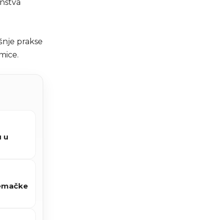
enstva
šnje prakse
mice.
u u
jemačke