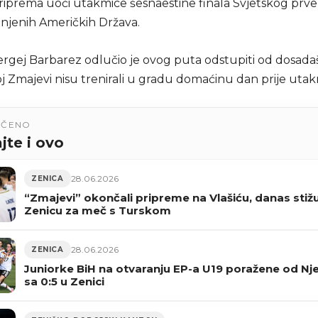
riprema uoči utakmice šesnaestine finala Svjetskog prv
injenih Američkih Država.
ergej Barbarez odlučio je ovog puta odstupiti od dosada
j Zmajevi nisu trenirali u gradu domaćinu dan prije utak
UČENO
jte i ovo
28.06.2026
ZENICA
“Zmajevi” okončali pripreme na Vlašiću, danas stiž
Zenicu za meč s Turskom
28.06.2026
ZENICA
Juniorke BiH na otvaranju EP-a U19 poražene od N
sa 0:5 u Zenici