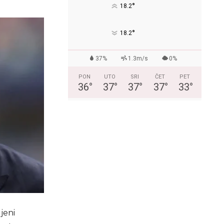
°
18.2
°
18.2
37%
1.3m/s
0%
PON
UTO
SRI
ČET
PET
36
°
37
°
37
°
37
°
33
°
jeni