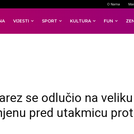
O Nama
Mar
NA
VIJESTI
SPORT
KULTURA
FUN
ZE
arez se odlučio na veliku
jenu pred utakmicu prot