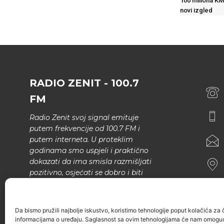
100 miliona KM
novi izgled
RADIO ZENIT - 100.7
FM
Radio Zenit svoj signal emituje
putem frekvencije od 100.7 FM i
putem interneta. U proteklim
godinama smo uspjeli i praktično
dokazati da ima smisla razmišljati
pozitivno, osjećati se dobro i biti
bolji.
U našem programu nema šunda,
Da bismo pružili najbolje iskustvo, koristimo tehnologije poput kolačića za ču
narodne muzike..
informacijama o uređaju. Saglasnost sa ovim tehnologijama će nam omoguć