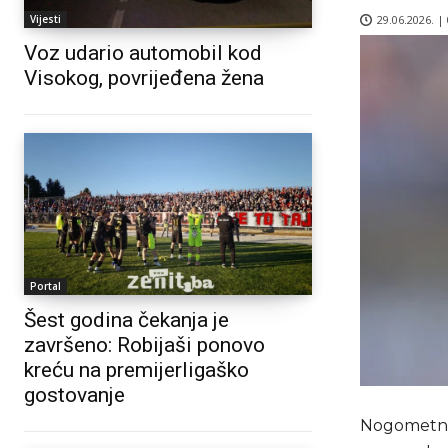
29.06.2026. |
Vijesti
Voz udario automobil kod
Visokog, povrijeđena žena
Portal
Šest godina čekanja je
završeno: Robijaši ponovo
kreću na premijerligaško
gostovanje
Nogometna 