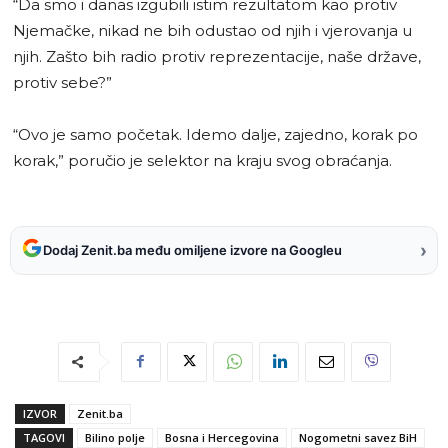
“Da smo i danas izgubili istim rezultatom kao protiv
Njemačke, nikad ne bih odustao od njih i vjerovanja u
njih. Zašto bih radio protiv reprezentacije, naše države,
protiv sebe?”
“Ovo je samo početak. Idemo dalje, zajedno, korak po
korak,” poručio je selektor na kraju svog obraćanja.
›
Dodaj Zenit.ba među omiljene izvore na Googleu
IZVOR
Zenit.ba
TAGOVI
Bilino polje
Bosna i Hercegovina
Nogometni savez BiH