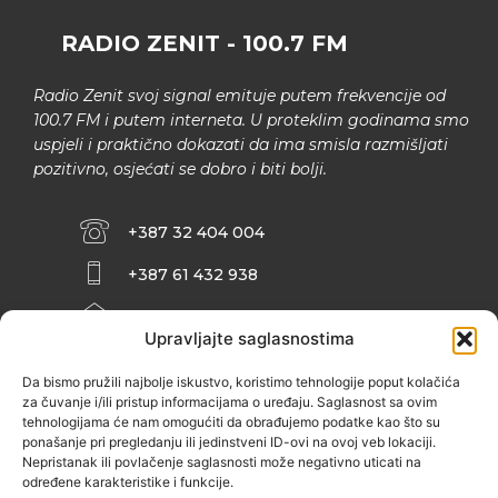
RADIO ZENIT - 100.7 FM
Radio Zenit svoj signal emituje putem frekvencije od
100.7 FM i putem interneta. U proteklim godinama smo
uspjeli i praktično dokazati da ima smisla razmišljati
pozitivno, osjećati se dobro i biti bolji.
+387 32 404 004
+387 61 432 938
INFO@ZENIT.BA
Upravljajte saglasnostima
HUSEINA KULENOVIĆA BR. 2 (RK
ZENIČANKA, 3. SPRAT), 72000 ZENICA
Da bismo pružili najbolje iskustvo, koristimo tehnologije poput kolačića
za čuvanje i/ili pristup informacijama o uređaju. Saglasnost sa ovim
tehnologijama će nam omogućiti da obrađujemo podatke kao što su
ponašanje pri pregledanju ili jedinstveni ID-ovi na ovoj veb lokaciji.
Nepristanak ili povlačenje saglasnosti može negativno uticati na
određene karakteristike i funkcije.