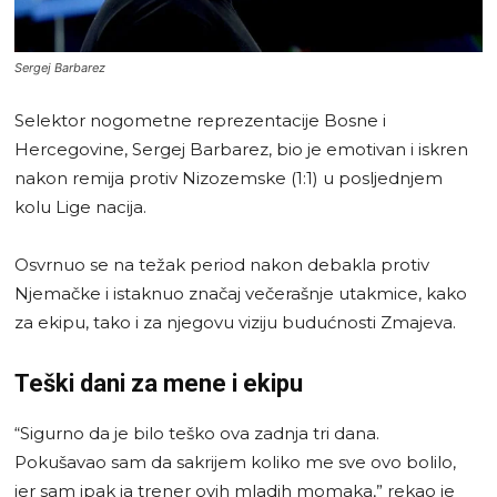
Sergej Barbarez
Selektor nogometne reprezentacije Bosne i
Hercegovine, Sergej Barbarez, bio je emotivan i iskren
nakon remija protiv Nizozemske (1:1) u posljednjem
kolu Lige nacija.
Osvrnuo se na težak period nakon debakla protiv
Njemačke i istaknuo značaj večerašnje utakmice, kako
za ekipu, tako i za njegovu viziju budućnosti Zmajeva.
Teški dani za mene i ekipu
“Sigurno da je bilo teško ova zadnja tri dana.
Pokušavao sam da sakrijem koliko me sve ovo bolilo,
jer sam ipak ja trener ovih mladih momaka,” rekao je