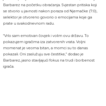
Barbarez na početku obraćanja. Svjestan pritiska koji
se stvorio u javnosti nakon poraza od Njemačke (7:0),
selektor je otvoreno govorio o emocijama koje ga
prate u svakodnevnom radu.
“Vrlo sam emotivan čovjek i volim ovu državu. To
pokazujem igračima iza zatvorenih vrata. Voljni
momenat je veoma bitan, a momci su to danas
pokazali. Oni zaslužuju sve čestitke,” dodao je
Barbarez, jasno stavljajući fokus na trud i borbenost
igrača.