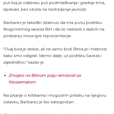
put koji je odabrao, put podmlađivanja i gradnje tima,
ispravan, bez obzira na nestrpljenje javnosti.
Barbarez je također istaknuo da ima punu podršku
Nogometnog saveza BiH i da će nastaviti s radom na
podizanju nivoa igre reprezentacije.
“Ovaj bod je dobar, ali ne samo bod. Bitna je i hrabrost
kako smo odigrali. Idemo dalje, uz podršku Saveza i
zajedništvo,” kazao je.
Zmajevi na Bilinom polju remizirali sa
Nizozemskom
Na pitanje o kritikama i mogućem pritisku na njegovu
ostavku, Barbarez je bio kategoričan: