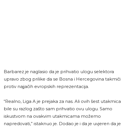
Barbarez je naglasio da je prihvatio ulogu selektora
upravo zbog prilike da se Bosna i Hercegovina takmiči
protiv najjačih evropskih reprezentacija.
“Realno, Liga A je prejaka za nas. Ali ovih šest utakmica
bile su razlog zašto sam prihvatio ovu ulogu. Samo
iskustvom na ovakvim utakmicama možemo
napredovati,” istaknuo je. Dodao je i da je uvjeren da je