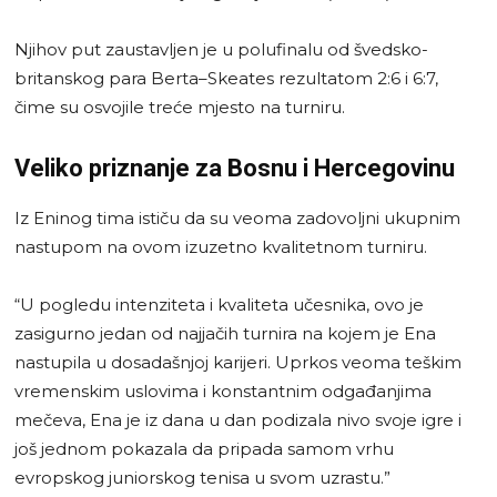
Njihov put zaustavljen je u polufinalu od švedsko-
britanskog para Berta–Skeates rezultatom 2:6 i 6:7,
čime su osvojile treće mjesto na turniru.
Veliko priznanje za Bosnu i Hercegovinu
Iz Eninog tima ističu da su veoma zadovoljni ukupnim
nastupom na ovom izuzetno kvalitetnom turniru.
“U pogledu intenziteta i kvaliteta učesnika, ovo je
zasigurno jedan od najjačih turnira na kojem je Ena
nastupila u dosadašnjoj karijeri. Uprkos veoma teškim
vremenskim uslovima i konstantnim odgađanjima
mečeva, Ena je iz dana u dan podizala nivo svoje igre i
još jednom pokazala da pripada samom vrhu
evropskog juniorskog tenisa u svom uzrastu.”