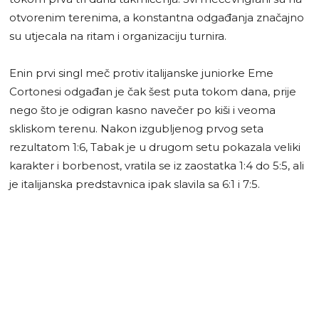
otvorenim terenima, a konstantna odgađanja značajno
su utjecala na ritam i organizaciju turnira.
Enin prvi singl meč protiv italijanske juniorke Eme
Cortonesi odgađan je čak šest puta tokom dana, prije
nego što je odigran kasno navečer po kiši i veoma
skliskom terenu. Nakon izgubljenog prvog seta
rezultatom 1:6, Tabak je u drugom setu pokazala veliki
karakter i borbenost, vratila se iz zaostatka 1:4 do 5:5, ali
je italijanska predstavnica ipak slavila sa 6:1 i 7:5.