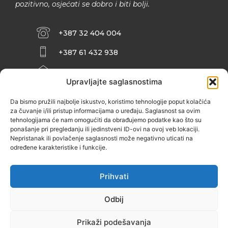
pozitivno, osjećati se dobro i biti bolji.
+387 32 404 004
+387 61 432 938
INFO@ZENIT.BA
Upravljajte saglasnostima
HUSEINA KULENOVIĆA BR. 2 (RK
ZENIČANKA, 3. SPRAT), 72000 ZENICA
Da bismo pružili najbolje iskustvo, koristimo tehnologije poput kolačića
za čuvanje i/ili pristup informacijama o uređaju. Saglasnost sa ovim
tehnologijama će nam omogućiti da obrađujemo podatke kao što su
ponašanje pri pregledanju ili jedinstveni ID-ovi na ovoj veb lokaciji.
Nepristanak ili povlačenje saglasnosti može negativno uticati na
određene karakteristike i funkcije.
Prihvati
Odbij
Prikaži podešavanja