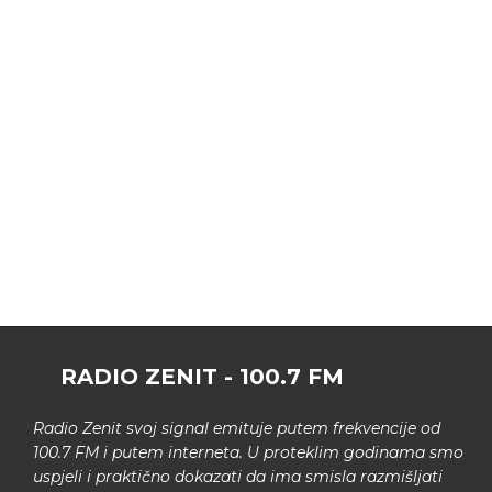
RADIO ZENIT - 100.7 FM
Radio Zenit svoj signal emituje putem frekvencije od
100.7 FM i putem interneta. U proteklim godinama smo
uspjeli i praktično dokazati da ima smisla razmišljati