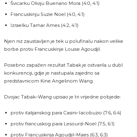
Švicarku Oliviju Buenano Mora (4:0, 4:1)
Francuskinju Suzie Noel (4:0, 4:1)
Izraelku Tamar Ames (4:2, 4:1)
Njen niz zaustavljen je tek u polufinalu nakon velike
borbe protiv Francuskinje Louise Agoudjil.
Posebno zapažen rezultat Tabak je ostvarila u dubl
konkurenciji, gdje je nastupala zajedno sa
predstavnicom Kine Angelinom Wang.
Dvojac Tabak–Wang upisao je tri vrijedne pobjede:
protiv italijanskog para Casini–Iacobuzio (7:6, 6:4)
protiv francuskog para Lesourd–Noel (7:5, 6:1)
protiv Francuskinja Agoudjil–Maes (6:3, 6:3)