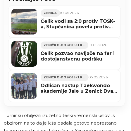
10.05.2026
ZENICA
Čelik vodi sa 2:0 protiv TOŠK-
a, Stupčanica povela protiv
Tomislava
10.05.2026
ZENIČKO-DOBOJSKI KANTON
Čelik pozvao navijače na fer i
dostojanstvenu podršku
05.05.2026
ZENIČKO-DOBOJSKI KANTON
Odličan nastup Taekwondo
akademije Jale u Zenici: Dva
pehara i šest medalja (FOTO)
Turnir su obilježili izuzetno teški vremenski uslovi, s
obzirom na to da je kiša padala gotovo neprestano
tokom prva tri dana takmičenja. Svi mečevi igrani su na