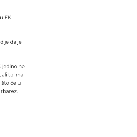
pu FK
dije da je
ć jedino ne
 ali to ima
 što će u
arbarez.