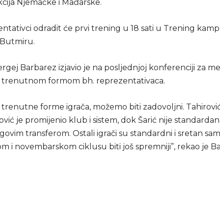
kcija Njemačke i Mađarske.
ntativci odradit će prvi trening u 18 sati u Trening kam
 Butmiru.
rgej Barbarez izjavio je na posljednjoj konferenciji za me
 trenutnom formom bh. reprezentativaca.
e trenutne forme igrača, možemo biti zadovoljni. Tahirovi
ović je promijenio klub i sistem, dok Šarić nije standardan,
govim transferom. Ostali igrači su standardni i sretan sam
m i novembarskom ciklusu biti još spremniji”, rekao je B