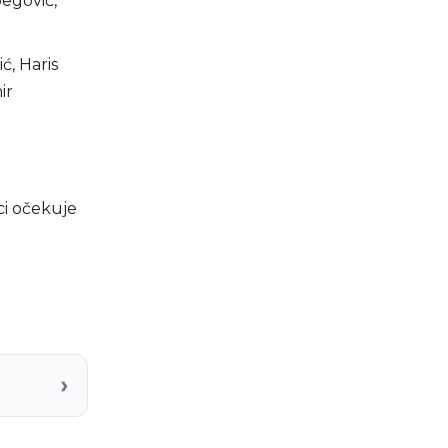
begović,
ć, Haris
ir
ci očekuje
›