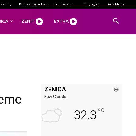
keting
Kontaktirajte Nas
Impressum
Copyright
Dark Mode
NICA
ZENIT
EXTRA
ZENICA
reme
Few Clouds
°
C
32.3