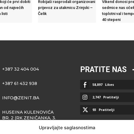
koji će prvi dobiti
Robijaši rasprodali organizovani
Vikend donosi pre
an od najvećih
prijevoz za utakmicu Zrinjski –
sedmice nas oček
listi
Čelik
toplotni val i tem
40 stepeni
PRATITE NAS
+387 32 404 004
+387 61 432 938
58,897
Likes
2,747
Pratitelji
INFO@ZENIT.BA
93
Pratitelji
HUSEINA KULENOVIĆA
BR. 2 (RK ZENIČANKA, 3.
SPRAT), 72000 ZENICA
Upravljajte saglasnostima