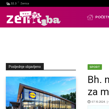
C
32.3
Zenica
POČET
Posljednje objavljeno
SPORT
Bh. 
za m
07.10.2024. |