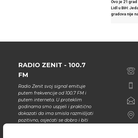
Ovo je 21 grad 
Lidl u BiH: Jed
gradova nije na 
RADIO ZENIT - 100.7
FM
Radio Zenit svoj signal emituje
putem frekvencije od 100.7 FM i
putem interneta. U proteklim
godinama smo uspjeli i praktično
dokazati da ima smisla razmišljati
pozitivno, osjećati se dobro i biti
bolji.