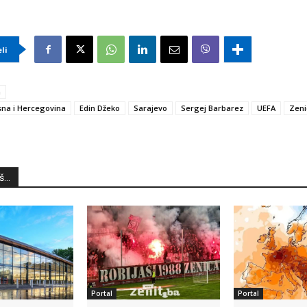
eli
a
na i Hercegovina
Edin Džeko
Sarajevo
Sergej Barbarez
UEFA
Zeni
...
Portal
Portal