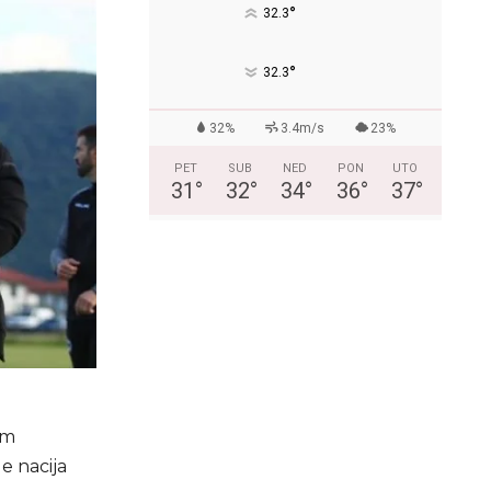
°
32.3
°
32.3
32%
3.4m/s
23%
PET
SUB
NED
PON
UTO
31
°
32
°
34
°
36
°
37
°
im
e nacija