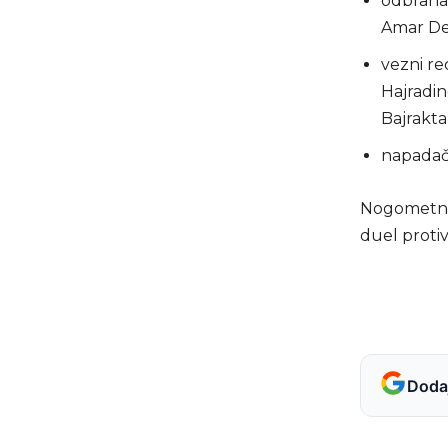
odbrana:
Amar Ded
vezni re
Hajradin
Bajrakta
napadači
Nogometnu 
duel protiv
Dodaj