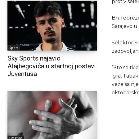
protiv sele
Bh. repreze
Sarajevo u
Selektor Se
Sport
zadovoljan
Sky Sports najavio
Alajbegovića u startnoj postavi
“Što se tič
Juventusa
igra, Tabak
veze sa nje
oktobarsko
Lifestyle