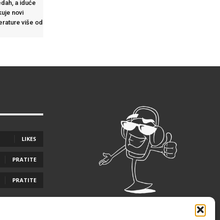
dah, a iduće
uje novi
perature više od
LIKES
PRATITE
PRATITE