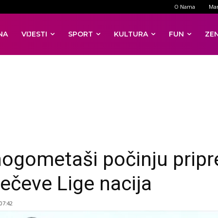
O Nama
Mar
NA
VIJESTI
SPORT
KULTURA
FUN
ZE
nogometaši počinju prip
ečeve Lige nacija
 07:42