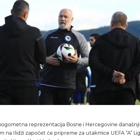
nogometna reprezentacija Bosne i Hercegovine današnj
m na Ilidži započet će pripreme za utakmice UEFA “A” Lig