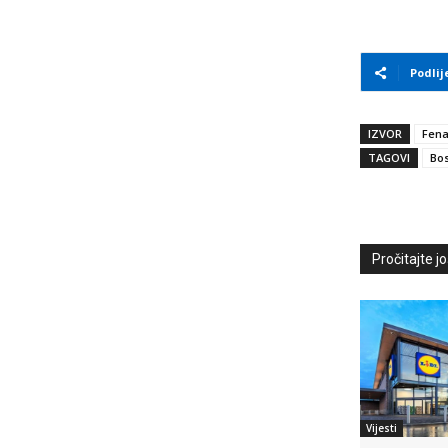
Podlij
IZVOR
Fen
TAGOVI
Bos
Pročitajte još
Vijesti