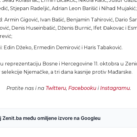
 Sead Kolašinac, Ermin Bičakčić, Nikola Katić, Jusuf Gazi
ić, Stjepan Radeljić, Adrian Leon Barišić i Nihad Mujakić;
d: Armin Gigović, Ivan Bašić, Benjamin Tahirović, Dario Šari
ović, Denis Huseinbašić, Dženis Burnić, Ifet Đakovac i Esm
rević;
: Edin Džeko, Ermedin Demirović i Haris Tabaković.
reprezentaciju Bosne i Hercegovine 11. oktobra u Zeni
 selekcije Njemačke, a tri dana kasnije protiv Mađarske.
Pratite nas i na
Twitteru
,
Facebooku
i
Instagramu
.
 Zenit.ba među omiljene izvore na Googleu