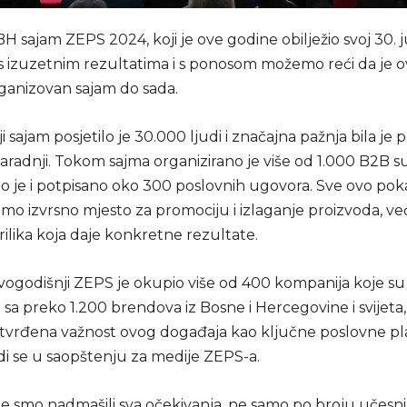
H sajam ZEPS 2024, koji je ove godine obilježio svoj 30. ju
 s izuzetnim rezultatima i s ponosom možemo reći da je o
rganizovan sajam do sada.
 sajam posjetilo je 30.000 ljudi i značajna pažnja bila je
aradnji. Tokom sajma organizirano je više od 1.000 B2B su
 je i potpisano oko 300 poslovnih ugovora. Sve ovo pok
o izvrsno mjesto za promociju i izlaganje proizvoda, već
ilika koja daje konkretne rezultate.
vogodišnji ZEPS je okupio više od 400 kompanija koje su
 sa preko 1.200 brendova iz Bosne i Hercegovine i svijeta,
vrđena važnost ovog događaja kao ključne poslovne p
odi se u saopštenju za medije ZEPS-a.
e smo nadmašili sva očekivanja, ne samo po broju učesnik