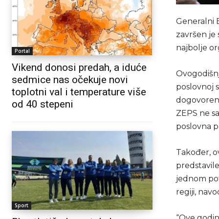
Generalni B
završen je
najbolje o
Portal
Vikend donosi predah, a iduće
Ovogodišnji
sedmice nas očekuje novi
poslovnoj s
toplotni val i temperature više
dogovoreno
od 40 stepeni
ZEPS ne sam
poslovna pr
Također, o
predstavile
jednom pot
regiji, nav
Sport
“Ove godin