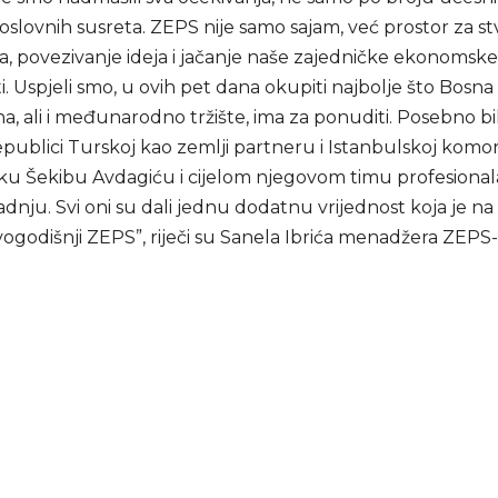
oslovnih susreta. ZEPS nije samo sajam, već prostor za st
ka, povezivanje ideja i jačanje naše zajedničke ekonomske
 Uspjeli smo, u ovih pet dana okupiti najbolje što Bosna 
, ali i međunarodno tržište, ima za ponuditi. Posebno bi
epublici Turskoj kao zemlji partneru i Istanbulskoj komo
ku Šekibu Avdagiću i cijelom njegovom timu profesional
adnju. Svi oni su dali jednu dodatnu vrijednost koja je na
ovogodišnji ZEPS”, riječi su Sanela Ibrića menadžera ZEPS-