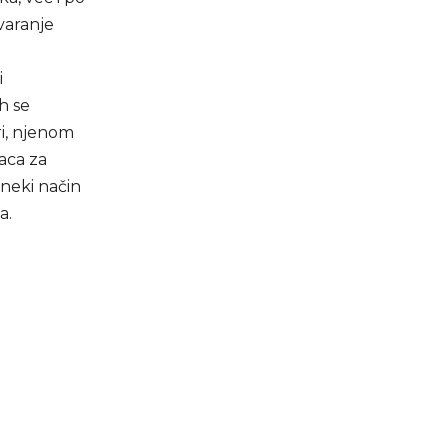
varanje
i
h se
ri, njenom
aca za
 neki način
a.