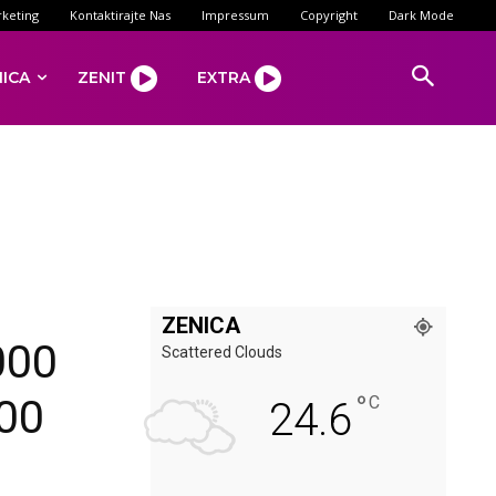
keting
Kontaktirajte Nas
Impressum
Copyright
Dark Mode
NICA
ZENIT
EXTRA
ZENICA
000
Scattered Clouds
°
000
C
24.6