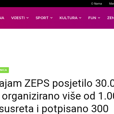
O Nama
Mar
NA
VIJESTI
SPORT
KULTURA
FUN
ZE
NICA
ajam ZEPS posjetilo 30.
, organizirano više od 1.
susreta i potpisano 300