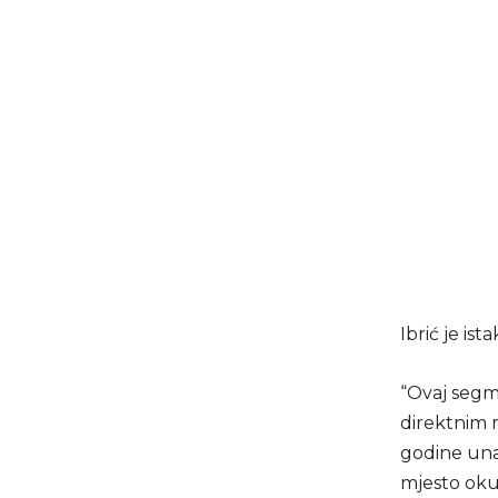
Ibrić je i
“Ovaj segme
direktnim 
godine unap
mjesto okup