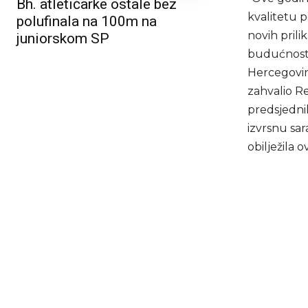
Bh. atletičarke ostale bez
kvalitetu p
polufinala na 100m na
novih prili
juniorskom SP
budućnosti.
Hercegovina
zahvalio R
predsjedni
izvrsnu sar
obilježila 