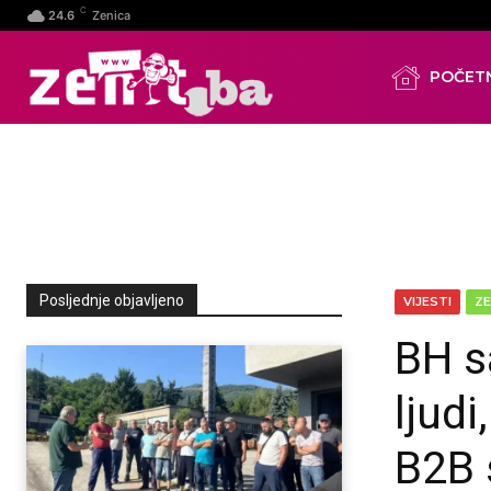
C
24.6
Zenica
POČET
Posljednje objavljeno
VIJESTI
ZE
BH s
ljudi
B2B 