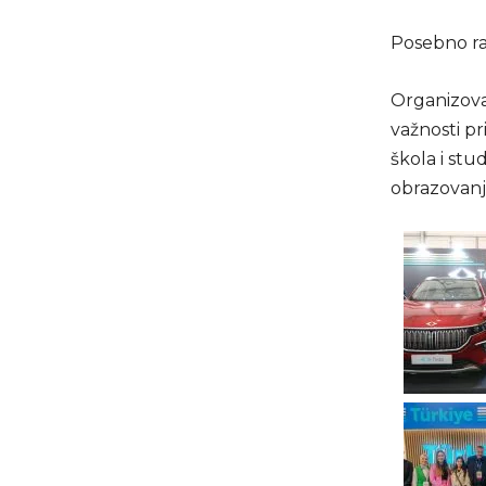
Posebno ra
Organizovan
važnosti p
škola i stu
obrazovanj