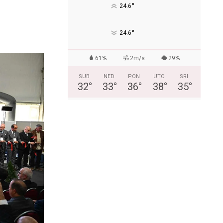
°
24.6
°
24.6
61%
2m/s
29%
SUB
NED
PON
UTO
SRI
32
°
33
°
36
°
38
°
35
°