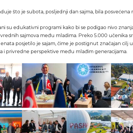
duje što je subota, posljednji dan sajma, bila posvećena
i su edukativni programi kako bi se podigao nivo znanja i
rivrednih sajmova među mladima. Preko 5.000 učenika sr
denata posjetilo je sajam, čime je postignut značajan cilj 
a i privredne perspektive među mlađim generacijama.