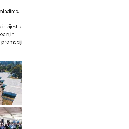
 mladima.
 svijesti o
ednjih
u promociji