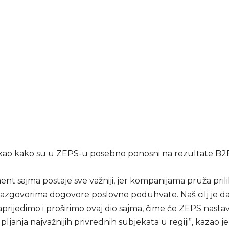
stakao kako su u ZEPS-u posebno ponosni na rezultate B2B
nt sajma postaje sve važniji, jer kompanijama pruža pril
razgovorima dogovore poslovne poduhvate. Naš cilj je d
rijedimo i proširimo ovaj dio sajma, čime će ZEPS nastavit
ljanja najvažnijih privrednih subjekata u regiji”, kazao je 