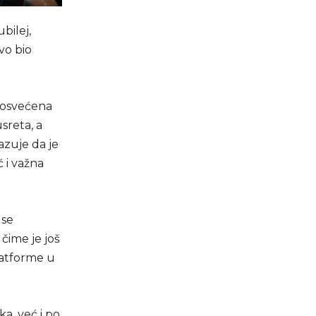
bilej,
vo bio
 posvećena
sreta, a
azuje da je
 i važna
 se
 čime je još
latforme u
a, već i po