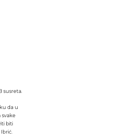
 susreta.
iku da u
a svake
i biti
Ibrić.