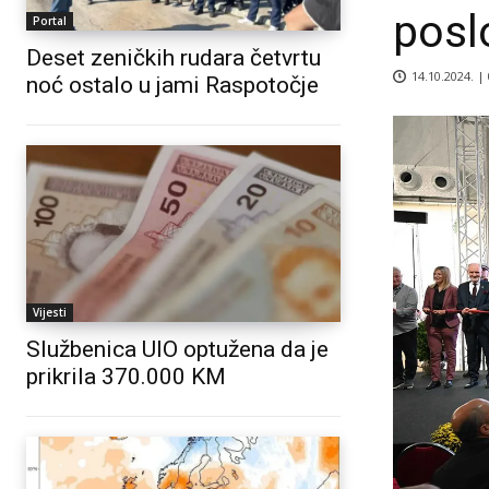
posl
Portal
Deset zeničkih rudara četvrtu
14.10.2024. |
noć ostalo u jami Raspotočje
Vijesti
Službenica UIO optužena da je
prikrila 370.000 KM