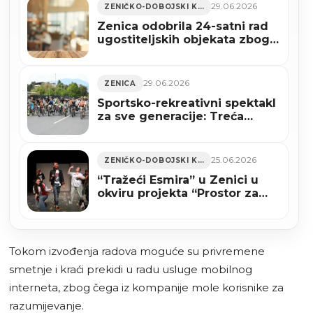
29.06.2026
ZENIČKO-DOBOJSKI KANTON
Zenica odobrila 24-satni rad
ugostiteljskih objekata zbog
utakmice BiH – SAD
29.06.2026
ZENICA
Sportsko-rekreativni spektakl
za sve generacije: Treća
Zenička biciklijada 5. jula u
Zenici
25.06.2026
ZENIČKO-DOBOJSKI KANTON
“Tražeći Esmira” u Zenici u
okviru projekta “Prostor za
nove generacije”
Tokom izvođenja radova moguće su privremene
smetnje i kraći prekidi u radu usluge mobilnog
interneta, zbog čega iz kompanije mole korisnike za
razumijevanje.