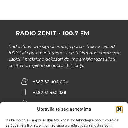
RADIO ZENIT - 100.7 FM
Radio Zenit svoj signal emituje putem frekvencije od
100.7 FM i putem interneta. U proteklim godinama smo
uspjeli i praktično dokazati da ima smisla razmišljati
pozitivno, osjećati se dobro i biti bolji.
+387 32 404 004
+387 61 432 938
INFO@ZENIT.BA
Upravljajte saglasnostima
HUSEINA KULENOVIĆA BR. 2 (RK
ZENIČANKA, 3. SPRAT), 72000 ZENICA
Da bismo pružili najbolje iskustvo, koristimo tehnologije poput kolačića
za čuvanje i/ili pristup informacijama o uređaju. Saglasnost sa ovim