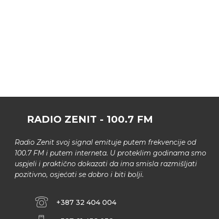
RADIO ZENIT - 100.7 FM
Radio Zenit svoj signal emituje putem frekvencije od
100.7 FM i putem interneta. U proteklim godinama smo
uspjeli i praktično dokazati da ima smisla razmišljati
pozitivno, osjećati se dobro i biti bolji.
+387 32 404 004