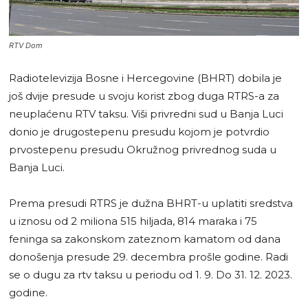
RTV Dom
Radiotelevizija Bosne i Hercegovine (BHRT) dobila je
još dvije presude u svoju korist zbog duga RTRS-a za
neuplaćenu RTV taksu. Viši privredni sud u Banja Luci
donio je drugostepenu presudu kojom je potvrdio
prvostepenu presudu Okružnog privrednog suda u
Banja Luci.
Prema presudi RTRS je dužna BHRT-u uplatiti sredstva
u iznosu od 2 miliona 515 hiljada, 814 maraka i 75
feninga sa zakonskom zateznom kamatom od dana
donošenja presude 29. decembra prošle godine. Radi
se o dugu za rtv taksu u periodu od 1. 9. Do 31. 12. 2023.
godine.