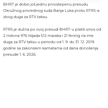
BHRT je dobio još jednu prvostepenu presudu
Okružnog privrednog suda Banja Luka protiv RTRS-a
zbog duga za RTV taksu.
RTRS je dužna po ovoj presudi BHRT-u platiti iznos od
2 miliona 976 hiljada 512 maraka i 21 fening na ime
duga za RTV taksu u periodu od 1. 9. do 31. 12. 2019.
godine sa zakonskim kamatama od dana donošenja
presude 1. 6. 2026.