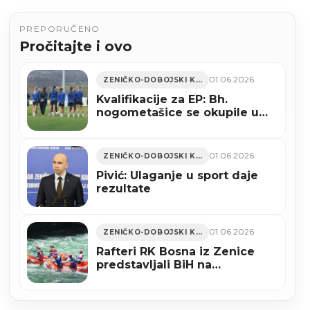
PREPORUČENO
Pročitajte i ovo
01.06.2026
ZENIČKO-DOBOJSKI KANTON
Kvalifikacije za EP: Bh.
nogometašice se okupile u
Zenici
01.06.2026
ZENIČKO-DOBOJSKI KANTON
Pivić: Ulaganje u sport daje
rezultate
01.06.2026
ZENIČKO-DOBOJSKI KANTON
Rafteri RK Bosna iz Zenice
predstavljali BiH na
Evropskom prvenstvu u Banjoj
Luci (FOTO)