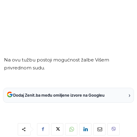
Na ovu tužbu postoji mogućnost žalbe Višem
privrednom sudu.
›
Dodaj Zenit.ba među omiljene izvore na Googleu