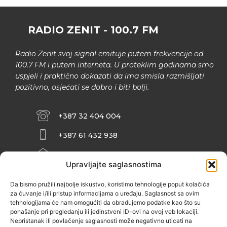
RADIO ZENIT - 100.7 FM
Radio Zenit svoj signal emituje putem frekvencije od
100.7 FM i putem interneta. U proteklim godinama smo
uspjeli i praktično dokazati da ima smisla razmišljati
pozitivno, osjećati se dobro i biti bolji.
+387 32 404 004
+387 61 432 938
INFO@ZENIT.BA
Upravljajte saglasnostima
HUSEINA KULENOVIĆA BR. 2 (RK
ZENIČANKA, 3. SPRAT), 72000 ZENICA
Da bismo pružili najbolje iskustvo, koristimo tehnologije poput kolačića
za čuvanje i/ili pristup informacijama o uređaju. Saglasnost sa ovim
tehnologijama će nam omogućiti da obrađujemo podatke kao što su
ponašanje pri pregledanju ili jedinstveni ID-ovi na ovoj veb lokaciji.
Nepristanak ili povlačenje saglasnosti može negativno uticati na