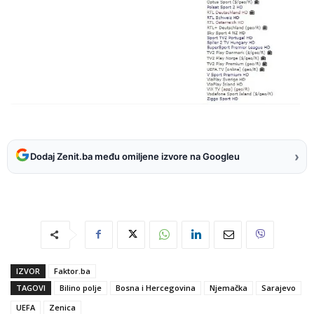
›
Dodaj Zenit.ba među omiljene izvore na Googleu
IZVOR
Faktor.ba
TAGOVI
Bilino polje
Bosna i Hercegovina
Njemačka
Sarajevo
UEFA
Zenica