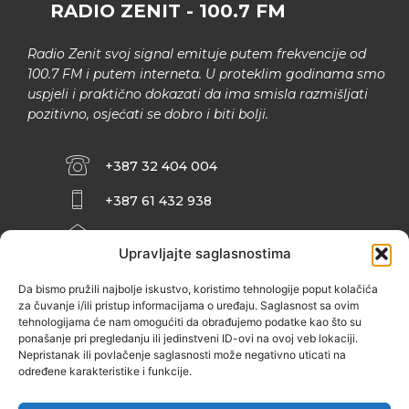
RADIO ZENIT - 100.7 FM
Radio Zenit svoj signal emituje putem frekvencije od
100.7 FM i putem interneta. U proteklim godinama smo
uspjeli i praktično dokazati da ima smisla razmišljati
pozitivno, osjećati se dobro i biti bolji.
+387 32 404 004
+387 61 432 938
INFO@ZENIT.BA
Upravljajte saglasnostima
HUSEINA KULENOVIĆA BR. 2 (RK
ZENIČANKA, 3. SPRAT), 72000 ZENICA
Da bismo pružili najbolje iskustvo, koristimo tehnologije poput kolačića
za čuvanje i/ili pristup informacijama o uređaju. Saglasnost sa ovim
tehnologijama će nam omogućiti da obrađujemo podatke kao što su
ponašanje pri pregledanju ili jedinstveni ID-ovi na ovoj veb lokaciji.
Nepristanak ili povlačenje saglasnosti može negativno uticati na
određene karakteristike i funkcije.