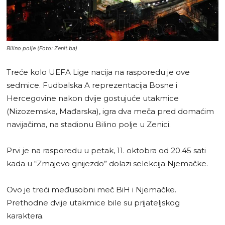
Bilino polje (Foto: Zenit.ba)
Treće kolo UEFA Lige nacija na rasporedu je ove
sedmice. Fudbalska A reprezentacija Bosne i
Hercegovine nakon dvije gostujuće utakmice
(Nizozemska, Mađarska), igra dva meča pred domaćim
navijačima, na stadionu Bilino polje u Zenici.
Prvi je na rasporedu u petak, 11. oktobra od 20.45 sati
kada u “Zmajevo gnijezdo” dolazi selekcija Njemačke.
Ovo je treći međusobni meč BiH i Njemačke.
Prethodne dvije utakmice bile su prijateljskog
karaktera.