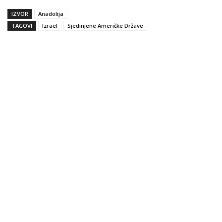
IZVOR
Anadolija
TAGOVI
Izrael
Sjedinjene Američke Države