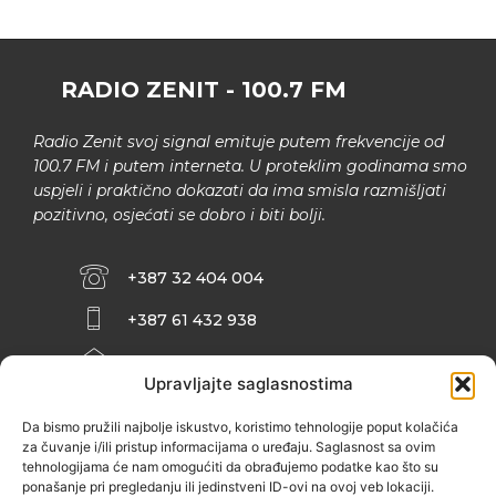
RADIO ZENIT - 100.7 FM
Radio Zenit svoj signal emituje putem frekvencije od
100.7 FM i putem interneta. U proteklim godinama smo
uspjeli i praktično dokazati da ima smisla razmišljati
pozitivno, osjećati se dobro i biti bolji.
+387 32 404 004
+387 61 432 938
INFO@ZENIT.BA
Upravljajte saglasnostima
HUSEINA KULENOVIĆA BR. 2 (RK
ZENIČANKA, 3. SPRAT), 72000 ZENICA
Da bismo pružili najbolje iskustvo, koristimo tehnologije poput kolačića
za čuvanje i/ili pristup informacijama o uređaju. Saglasnost sa ovim
tehnologijama će nam omogućiti da obrađujemo podatke kao što su
ponašanje pri pregledanju ili jedinstveni ID-ovi na ovoj veb lokaciji.