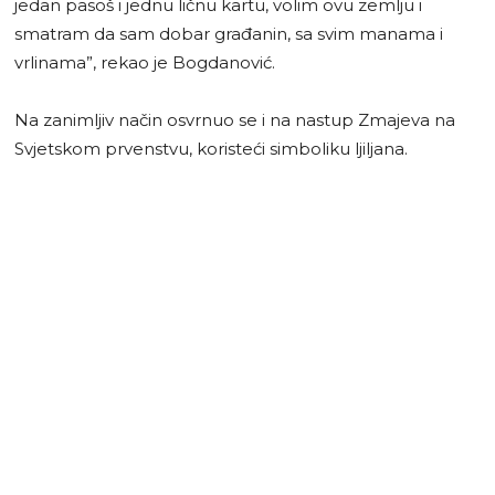
jedan pasoš i jednu ličnu kartu, volim ovu zemlju i
smatram da sam dobar građanin, sa svim manama i
vrlinama”, rekao je Bogdanović.
Na zanimljiv način osvrnuo se i na nastup Zmajeva na
Svjetskom prvenstvu, koristeći simboliku ljiljana.