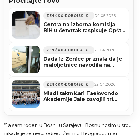
Pročitajte i ovo
04.05.2026
ZENIČKO-DOBOJSKI KANTON
Centralna izborna komisija
BiH u četvrtak raspisuje Opšte
izbore
29.04.2026
ZENIČKO-DOBOJSKI KANTON
Dada iz Zenice priznala da je
maloljetnice navodila na
prostituciju po EU, dobila
godinu zatvora
29.04.2026
ZENIČKO-DOBOJSKI KANTON
Mladi takmičari Taekwondo
Akademije Jale osvojili tri
medalje na državnom
prvenstvu u Sarajevu
“Ja sam rođen u Bosni, u Sarajevu. Bosnu nosim u srcu i
nikada je se neću odreći. Živim u Beogradu, imam