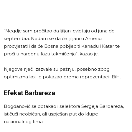
“Negdje sam pročitao da ljiljani cvjetaju od juna do
septembra. Nadam se da će ljiljani u Americi
procvjetati i da će Bosna pobijediti Kanadu i Katar te
proći u narednu fazu takmičenja”, kazao je.
Njegove riječi izazvale su pažnju, posebno zbog
optimizma koji je pokazao prema reprezentaciji BiH.
Efekat Barbareza
Bogdanović se dotakao i selektora Sergeja Barbareza,
ističući neobičan, ali uspješan put do klupe
nacionalnog tima.