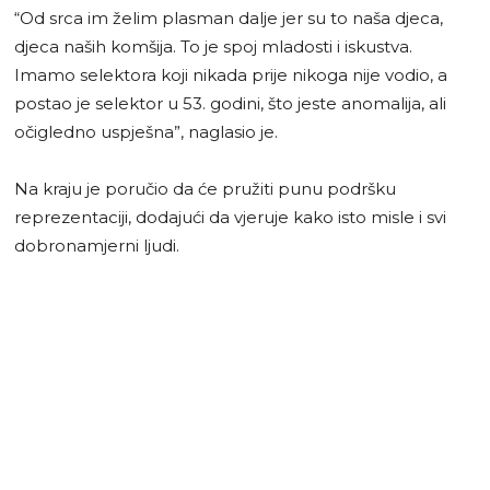
“Od srca im želim plasman dalje jer su to naša djeca,
djeca naših komšija. To je spoj mladosti i iskustva.
Imamo selektora koji nikada prije nikoga nije vodio, a
postao je selektor u 53. godini, što jeste anomalija, ali
očigledno uspješna”, naglasio je.
Na kraju je poručio da će pružiti punu podršku
reprezentaciji, dodajući da vjeruje kako isto misle i svi
dobronamjerni ljudi.