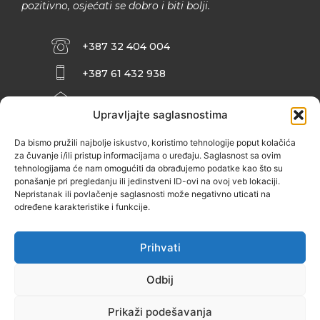
pozitivno, osjećati se dobro i biti bolji.
+387 32 404 004
+387 61 432 938
INFO@ZENIT.BA
Upravljajte saglasnostima
HUSEINA KULENOVIĆA BR. 2 (RK
ZENIČANKA, 3. SPRAT), 72000 ZENICA
Da bismo pružili najbolje iskustvo, koristimo tehnologije poput kolačića
za čuvanje i/ili pristup informacijama o uređaju. Saglasnost sa ovim
tehnologijama će nam omogućiti da obrađujemo podatke kao što su
ponašanje pri pregledanju ili jedinstveni ID-ovi na ovoj veb lokaciji.
Nepristanak ili povlačenje saglasnosti može negativno uticati na
određene karakteristike i funkcije.
Prihvati
Odbij
Prikaži podešavanja