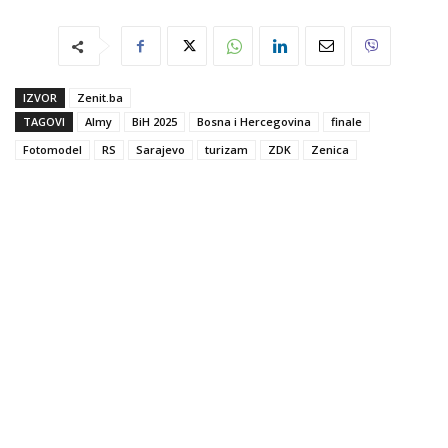
IZVOR
Zenit.ba
TAGOVI
Almy
BiH 2025
Bosna i Hercegovina
finale
Fotomodel
RS
Sarajevo
turizam
ZDK
Zenica