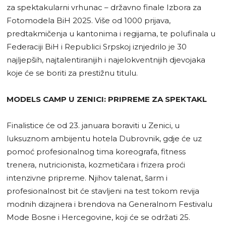
za spektakularni vrhunac – državno finale Izbora za
Fotomodela BiH 2025. Više od 1000 prijava,
predtakmičenja u kantonima i regijama, te polufinala u
Federaciji BiH i Republici Srpskoj iznjedrilo je 30
najljepših, najtalentiranijih i najelokventnijih djevojaka
koje će se boriti za prestižnu titulu.
MODELS CAMP U ZENICI: PRIPREME ZA SPEKTAKL
Finalistice će od 23. januara boraviti u Zenici, u
luksuznom ambijentu hotela Dubrovnik, gdje će uz
pomoć profesionalnog tima koreografa, fitness
trenera, nutricionista, kozmetičara i frizera proći
intenzivne pripreme. Njihov talenat, šarm i
profesionalnost bit će stavljeni na test tokom revija
modnih dizajnera i brendova na Generalnom Festivalu
Mode Bosne i Hercegovine, koji će se održati 25.