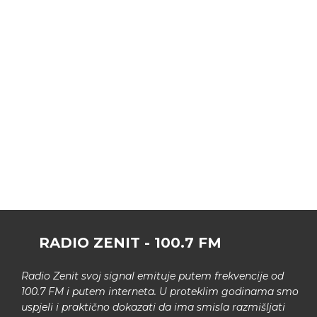
RADIO ZENIT - 100.7 FM
Radio Zenit svoj signal emituje putem frekvencije od
100.7 FM i putem interneta. U proteklim godinama smo
uspjeli i praktično dokazati da ima smisla razmišljati