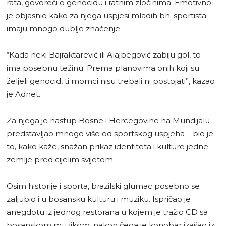
rata, govoreći o genocidu i ratnim zločinima. Emotivno
je objasnio kako za njega uspjesi mladih bh. sportista
imaju mnogo dublje značenje.
“Kada neki Bajraktarević ili Alajbegović zabiju gol, to
ima posebnu težinu. Prema planovima onih koji su
željeli genocid, ti momci nisu trebali ni postojati”, kazao
je Adnet.
Za njega je nastup Bosne i Hercegovine na Mundijalu
predstavljao mnogo više od sportskog uspjeha – bio je
to, kako kaže, snažan prikaz identiteta i kulture jedne
zemlje pred cijelim svijetom.
Osim historije i sporta, brazilski glumac posebno se
zaljubio i u bosansku kulturu i muziku. Ispričao je
anegdotu iz jednog restorana u kojem je tražio CD sa
bosanskom muzikom, nakon čega je konobar izašao iz