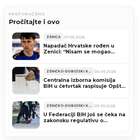
PREPORUČENO
Pročitajte i ovo
07.05.2026
ZENICA
Napadač Hrvatske rođen u
Zenici: “Nisam se mogao
vratiti u Bosnu da vidim bake”
04.05.2026
ZENIČKO-DOBOJSKI KANTON
Centralna izborna komisija
BiH u četvrtak raspisuje Opšte
izbore
03.05.2026
ZENIČKO-DOBOJSKI KANTON
U Federaciji BiH još se čeka na
zakonsku regulativu o
upotrebi električnih romobila