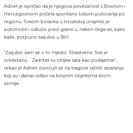
Adnet je ispričao da je njegova povezanost s Bosnom i
Hercegovinom počela spontano tokom putovanja po
regionu. Tokom boravka u Hrvatskoj iznajmio je
automobil i odlučio preći granicu, nakon čega se, kako
kaže, potpuno zaljubio u BiH.
“Zaljubio sam se u to mjesto. Strastveno. Sve je
izrešetano… Zadržali su ožiljke rata kao podsjetnik”,
rekao je Adnet, osvrćući se na tragove ratnih razaranja
koji su i danas vidljivi na brojnim objektima širom
zemlje.