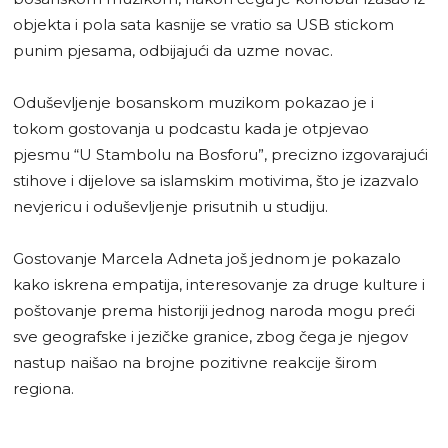
objekta i pola sata kasnije se vratio sa USB stickom
punim pjesama, odbijajući da uzme novac.
Oduševljenje bosanskom muzikom pokazao je i
tokom gostovanja u podcastu kada je otpjevao
pjesmu “U Stambolu na Bosforu”, precizno izgovarajući
stihove i dijelove sa islamskim motivima, što je izazvalo
nevjericu i oduševljenje prisutnih u studiju.
Gostovanje Marcela Adneta još jednom je pokazalo
kako iskrena empatija, interesovanje za druge kulture i
poštovanje prema historiji jednog naroda mogu preći
sve geografske i jezičke granice, zbog čega je njegov
nastup naišao na brojne pozitivne reakcije širom
regiona.