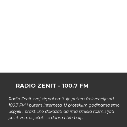
RADIO ZENIT - 100.7 FM
Radio Zenit svoj signal emituje putem frekvencije od
100.7 FM i putem interneta. U proteklim godinama smo
uspjeli i praktično dokazati da ima smisla razmišljati
pozitivno, osjećati se dobro i biti bolji.