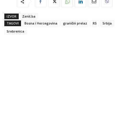
IZVOR
Zenit.ba
TAGOVI
Bosna i Hercegovina
granični prelaz
RS
Srbija
Srebrenica