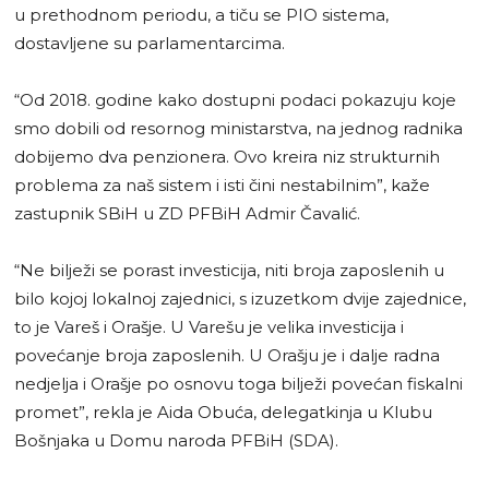
u prethodnom periodu, a tiču se PIO sistema,
dostavljene su parlamentarcima.
“Od 2018. godine kako dostupni podaci pokazuju koje
smo dobili od resornog ministarstva, na jednog radnika
dobijemo dva penzionera. Ovo kreira niz strukturnih
problema za naš sistem i isti čini nestabilnim”, kaže
zastupnik SBiH u ZD PFBiH Admir Čavalić.
“Ne bilježi se porast investicija, niti broja zaposlenih u
bilo kojoj lokalnoj zajednici, s izuzetkom dvije zajednice,
to je Vareš i Orašje. U Varešu je velika investicija i
povećanje broja zaposlenih. U Orašju je i dalje radna
nedjelja i Orašje po osnovu toga bilježi povećan fiskalni
promet”, rekla je Aida Obuća, delegatkinja u Klubu
Bošnjaka u Domu naroda PFBiH (SDA).