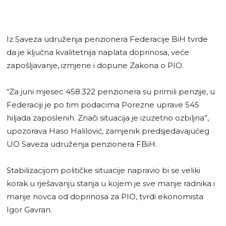
Iz Saveza udruženja penzionera Federacije BiH tvrde
da je ključna kvalitetnija naplata doprinosa, veće
zapošljavanje, izmjene i dopune Zakona o PIO.
“Za juni mjesec 458.322 penzionera su primili penzije, u
Federaciji je po tim podacima Porezne uprave 545
hiljada zaposlenih. Znači situacija je izuzetno ozbiljna”,
upozorava Haso Halilović, zamjenik predsjedavajućeg
UO Saveza udruženja penzionera FBiH.
Stabilizacijom političke situacije napravio bi se veliki
korak u rješavanju stanja u kojem je sve manje radnika i
manje novca od doprinosa za PIO, tvrdi ekonomista
Igor Gavran.