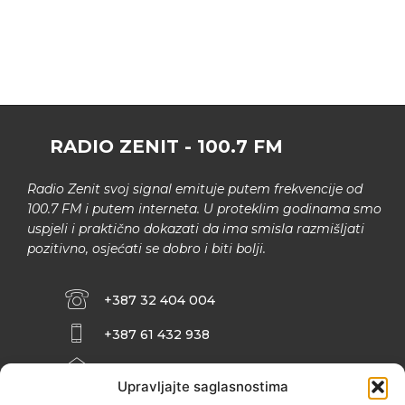
RADIO ZENIT - 100.7 FM
Radio Zenit svoj signal emituje putem frekvencije od
100.7 FM i putem interneta. U proteklim godinama smo
uspjeli i praktično dokazati da ima smisla razmišljati
pozitivno, osjećati se dobro i biti bolji.
+387 32 404 004
+387 61 432 938
INFO@ZENIT.BA
Upravljajte saglasnostima
HUSEINA KULENOVIĆA BR. 2 (RK