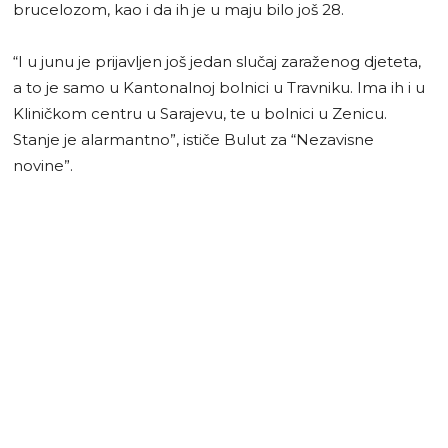
brucelozom, kao i da ih je u maju bilo još 28.
“I u junu je prijavljen još jedan slučaj zaraženog djeteta,
a to je samo u Kantonalnoj bolnici u Travniku. Ima ih i u
Kliničkom centru u Sarajevu, te u bolnici u Zenicu.
Stanje je alarmantno”, ističe Bulut za “Nezavisne
novine”.