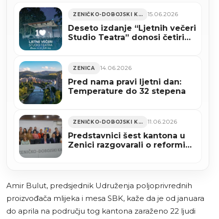
15.06.2026
ZENIČKO-DOBOJSKI KANTON
Deseto izdanje “Ljetnih večeri
Studio Teatra” donosi četiri
predstave i koncert Eldina
Huseinbegovića
14.06.2026
ZENICA
Pred nama pravi ljetni dan:
Temperature do 32 stepena
11.06.2026
ZENIČKO-DOBOJSKI KANTON
Predstavnici šest kantona u
Zenici razgovarali o reformi
budžetskog sistema
Amir Bulut, predsjednik Udruženja poljoprivrednih
proizvođača mlijeka i mesa SBK, kaže da je od januara
do aprila na području tog kantona zaraženo 22 ljudi