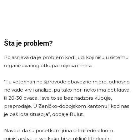
Šta je problem?
Pojašnjava da je problem kod ljudi koji nisu u sistemu
organizovanog otkupa mlijeka i mesa.
“Tu veterinari ne sprovode obavezne mjere, odnosno
ne vade krv i analize, pa tako npr. neko ima pet krava,
ili 20-30 ovaca, i sve to se bez nadzora kupuje,
preprodaje. U Zeničko-dobojskom kantonu i kod nas
je baš loša situacija”, dodaje Bulut.
Navodi da su početkom juna bili u federalnom
ministarstvu, a sve kako bi se uključili federalni