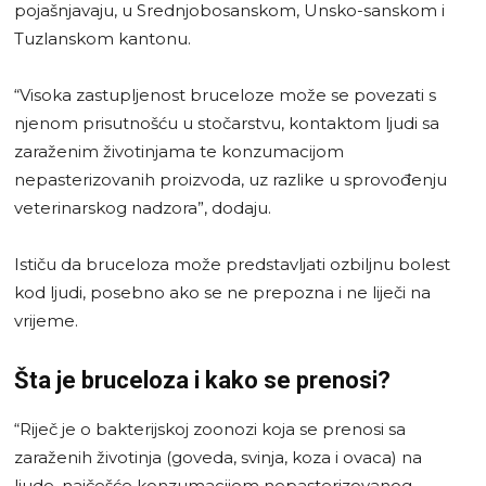
pojašnjavaju, u Srednjobosanskom, Unsko-sanskom i
Tuzlanskom kantonu.
“Visoka zastupljenost bruceloze može se povezati s
njenom prisutnošću u stočarstvu, kontaktom ljudi sa
zaraženim životinjama te konzumacijom
nepasterizovanih proizvoda, uz razlike u sprovođenju
veterinarskog nadzora”, dodaju.
Ističu da bruceloza može predstavljati ozbiljnu bolest
kod ljudi, posebno ako se ne prepozna i ne liječi na
vrijeme.
Šta je bruceloza i kako se prenosi?
“Riječ je o bakterijskoj zoonozi koja se prenosi sa
zaraženih životinja (goveda, svinja, koza i ovaca) na
ljude, najčešće konzumacijom nepasterizovanog