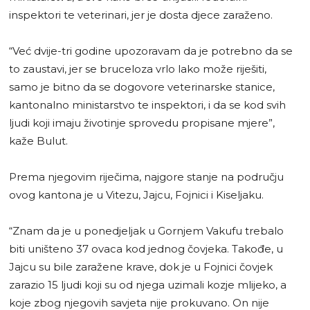
inspektori te veterinari, jer je dosta djece zaraženo.
“Već dvije-tri godine upozoravam da je potrebno da se
to zaustavi, jer se bruceloza vrlo lako može riješiti,
samo je bitno da se dogovore veterinarske stanice,
kantonalno ministarstvo te inspektori, i da se kod svih
ljudi koji imaju životinje sprovedu propisane mjere”,
kaže Bulut.
Prema njegovim riječima, najgore stanje na području
ovog kantona je u Vitezu, Jajcu, Fojnici i Kiseljaku.
“Znam da je u ponedjeljak u Gornjem Vakufu trebalo
biti uništeno 37 ovaca kod jednog čovjeka. Takođe, u
Jajcu su bile zaražene krave, dok je u Fojnici čovjek
zarazio 15 ljudi koji su od njega uzimali kozje mlijeko, a
koje zbog njegovih savjeta nije prokuvano. On nije