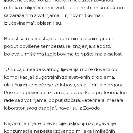
mlijeka i mliječnih proizvoda, ali i direktnim kontaktom
sa zaraženim životinjama ili njihovim tkivima i
izlučevinama”, objasnili su.
Bolest se manifestuje simptomima sličnim gripu,
poput povišene temperature, znojenja, slabosti,
bolova u mišićima i zglobovima te opšte malaksalosti.
“U slučaju neadekvatnog liječenja može dovesti do
komplikacija i dugotrajnih zdravstvenih problema,
uključujući zahvaćanje zglobova, srca ili drugih organa.
Posebno povećan rizik imaju osobe koje profesionalno
rade sa životinjama, poput stočara, veterinara, mesara i
laboratorijskog osoblja”, naveli su iz Zavoda.
Najvažnije mjere prevencije uključuju izbjegavanje
konzumacije nepasterizovanog mlijeka i mliječnih