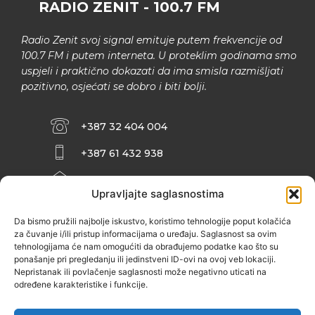
RADIO ZENIT - 100.7 FM
Radio Zenit svoj signal emituje putem frekvencije od
100.7 FM i putem interneta. U proteklim godinama smo
uspjeli i praktično dokazati da ima smisla razmišljati
pozitivno, osjećati se dobro i biti bolji.
+387 32 404 004
+387 61 432 938
INFO@ZENIT.BA
Upravljajte saglasnostima
HUSEINA KULENOVIĆA BR. 2 (RK
ZENIČANKA, 3. SPRAT), 72000 ZENICA
Da bismo pružili najbolje iskustvo, koristimo tehnologije poput kolačića
za čuvanje i/ili pristup informacijama o uređaju. Saglasnost sa ovim
tehnologijama će nam omogućiti da obrađujemo podatke kao što su
ponašanje pri pregledanju ili jedinstveni ID-ovi na ovoj veb lokaciji.
Nepristanak ili povlačenje saglasnosti može negativno uticati na
određene karakteristike i funkcije.