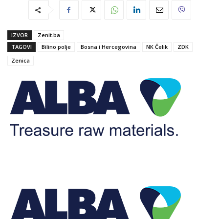
IZVOR
Zenit.ba
TAGOVI
Bilino polje
Bosna i Hercegovina
NK Čelik
ZDK
Zenica