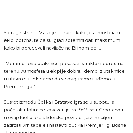
S druge strane, Mašić je poručio kako je atmosfera u
ekipi odlična, te da su igrači spremni dati maksimum
kako bi obradovali navijače na Bilinom polju.
“Moramo i ovu utakmicu pokazati karakter i borbu na
terenu. Atmosfera u ekipi je dobra. Idemo iz utakmice
u utakmicu i gledamo da se osiguramo i uđemo u
Premijer ligu.”
Susret između Čelika i Bratstva igra se u subotu, a
početak utakmice zakazan je za 19:45 sati. Crno-crveni
u ovaj duel ulaze s liderske pozicije i jasnim ciljem –
zadržati vrh tabele i nastaviti put ka Premijer ligi Bosne
i Hercegovine.