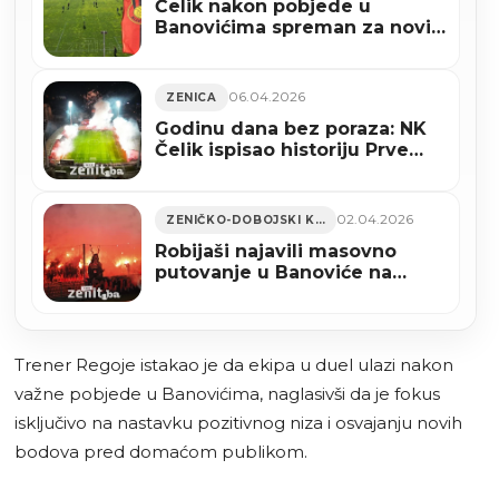
Čelik nakon pobjede u
Banovićima spreman za novi
izazov na Bilinom polju
06.04.2026
ZENICA
Godinu dana bez poraza: NK
Čelik ispisao historiju Prve
lige FBiH
02.04.2026
ZENIČKO-DOBOJSKI KANTON
Robijaši najavili masovno
putovanje u Banoviće na
utakmicu Čelika
Trener Regoje istakao je da ekipa u duel ulazi nakon
važne pobjede u Banovićima, naglasivši da je fokus
isključivo na nastavku pozitivnog niza i osvajanju novih
bodova pred domaćom publikom.