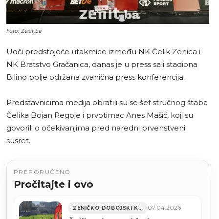
Foto: Zenit.ba
Uoči predstojeće utakmice između NK Čelik Zenica i
NK Bratstvo Gračanica, danas je u press sali stadiona
Bilino polje održana zvanična press konferencija.
Predstavnicima medija obratili su se šef stručnog štaba
Čelika Bojan Regoje i prvotimac Anes Mašić, koji su
govorili o očekivanjima pred naredni prvenstveni
susret.
PREPORUČENO
Pročitajte i ovo
07.04.2026
ZENIČKO-DOBOJSKI KANTON