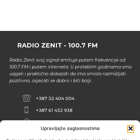
RADIO ZENIT - 100.7 FM
Radio Zenit svoj signal emituje putem frekvencije od
100.7 FM i putem interneta. U proteklim godinama smo
uspjeli i praktično dokazati da ima smisla razmišljati
pozitivno, osjećati se dobro i biti bolji.
+387 32 404 004
+387 61 432 938
INFO@ZENIT.BA
Upravljajte saglasnostima
HUSEINA KULENOVIĆA BR. 2 (RK