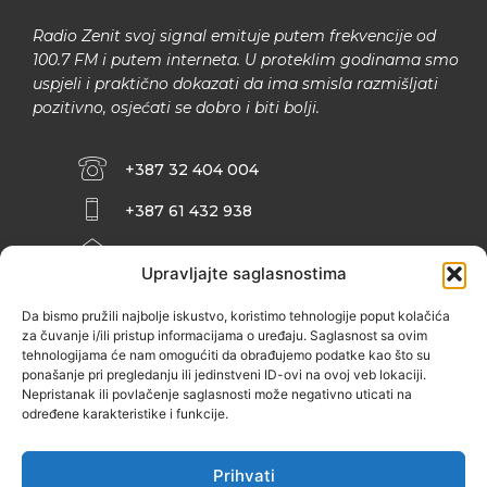
Radio Zenit svoj signal emituje putem frekvencije od
100.7 FM i putem interneta. U proteklim godinama smo
uspjeli i praktično dokazati da ima smisla razmišljati
pozitivno, osjećati se dobro i biti bolji.
+387 32 404 004
+387 61 432 938
INFO@ZENIT.BA
Upravljajte saglasnostima
HUSEINA KULENOVIĆA BR. 2 (RK
ZENIČANKA, 3. SPRAT), 72000 ZENICA
Da bismo pružili najbolje iskustvo, koristimo tehnologije poput kolačića
za čuvanje i/ili pristup informacijama o uređaju. Saglasnost sa ovim
tehnologijama će nam omogućiti da obrađujemo podatke kao što su
ponašanje pri pregledanju ili jedinstveni ID-ovi na ovoj veb lokaciji.
Nepristanak ili povlačenje saglasnosti može negativno uticati na
određene karakteristike i funkcije.
Prihvati