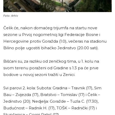
Foto: Arhiv
Čelik će, nakon domaćeg trijumfa na startu nove
sezone u Prvoj nogometnoj ligi Federacije Bosne i
Hercegovine protiv Goražda (1:0), večeras na stadionu
Bilino polje ugostiti bihaćko Jedinstvo (20.00 sati).
Bišćani su, za razliku od zeničkog tima, u 1. kolu na
svom terenu poraženi od Gradine s 1:3 pa će prve
bodove u novoj sezoni tražiti u Zenici.
Svi parovi 2. kola: Subota: Gradina – Travnik (17), Sim
Bau – Zvijezda (17), Bratstvo – Tomislav (17) i Čelik –
Jedinstvo (20); Nedjelja: Goražde – Tuzla C. (17.30),
Budućnost – Radnik H. (17), TOŠK – Radnički (17) i
Stupčanica – Gornji Rahić (17).