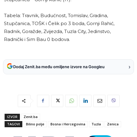
Tabela: Travnik, Budućnost, Tomislav, Gradina,
Stupčanica, TOŠK i Čelik po 3 boda, Gornji Rahić,
Radnik, Goražde, Zvijezda, Tuzla City, Jedinstvo,
Radnički i Sim Bau 0 bodova.
›
Dodaj Zenit.ba među omiljene izvore na Googleu
IZVOR
Zenit.ba
TAGOVI
Bilino polje
Bosna i Hercegovina
Tuzla
Zenica