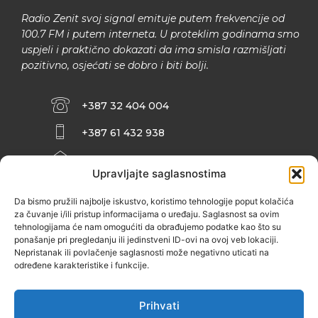
Radio Zenit svoj signal emituje putem frekvencije od
100.7 FM i putem interneta. U proteklim godinama smo
uspjeli i praktično dokazati da ima smisla razmišljati
pozitivno, osjećati se dobro i biti bolji.
+387 32 404 004
+387 61 432 938
INFO@ZENIT.BA
Upravljajte saglasnostima
HUSEINA KULENOVIĆA BR. 2 (RK
ZENIČANKA, 3. SPRAT), 72000 ZENICA
Da bismo pružili najbolje iskustvo, koristimo tehnologije poput kolačića
za čuvanje i/ili pristup informacijama o uređaju. Saglasnost sa ovim
tehnologijama će nam omogućiti da obrađujemo podatke kao što su
ponašanje pri pregledanju ili jedinstveni ID-ovi na ovoj veb lokaciji.
Nepristanak ili povlačenje saglasnosti može negativno uticati na
određene karakteristike i funkcije.
Prihvati