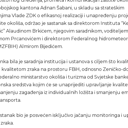
ostornog uređenja, prometa i komunikacija i zaštite okol
bojskog kantona Adnan Šabani, u skladu sa strateškim
jima Vlade ZDK o efikasnoj realizaciji i unapređenju proj
tite okoliša, održao je sastanak sa direktorom Instituta “
ć” Alaudinom Brkićem, njegovim saradnikom, voditeljem
imom Prcanovićem i direktorom Federalnog hidrometeo
ZFBIH) Almirom Bijedićem.
ka bila je saradnja institucija i ustanova s ciljem što kval
a kvalitetom zraka na prostoru FBiH, odnosno Zeničko-d
ederalno ministarstvo okoliša i turizma od Svjetske bank
onska sredstva kojim će se unaprijediti upravljanje kvalit
manjenju zagađenja iz individualnih ložišta i smanjenju emis
ansporta.
stanak bio je posvećen isključivo jačanju monitoringa i u
zraka.