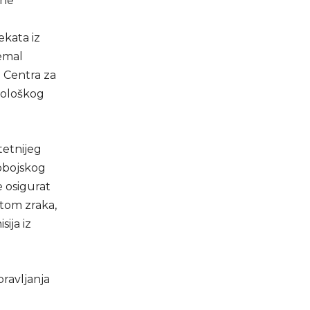
ine
ekata iz
Kemal
 Centra za
rološkog
itetnijeg
obojskog
e osigurat
etom zraka,
ija iz
pravljanja