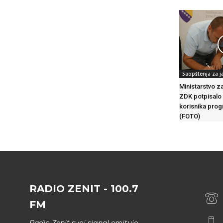
Saopštenja za j
Ministarstvo z
ZDK potpisalo
korisnika prog
(FOTO)
RADIO ZENIT - 100.7
FM
Radio Zenit svoj signal emituje