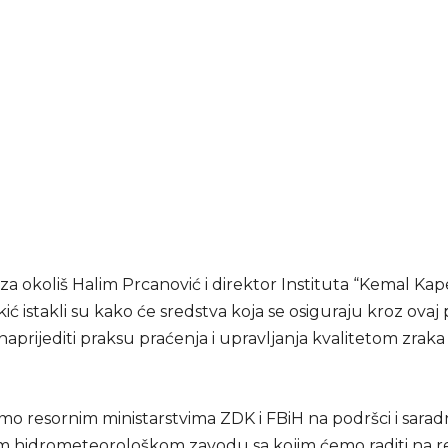
za okoliš Halim Prcanović i direktor Instituta “Kemal Ka
ić istakli su kako će sredstva koja se osiguraju kroz ovaj 
prijediti praksu praćenja i upravljanja kvalitetom zraka 
mo resornim ministarstvima ZDK i FBiH na podršci i saradnj
 hidrometeorološkom zavodu sa kojim ćemo raditi na rea