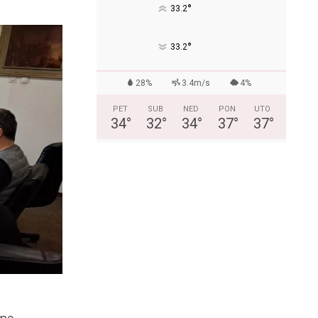
°
33.2
°
33.2
28%
3.4m/s
4%
PET
SUB
NED
PON
UTO
34
°
32
°
34
°
37
°
37
°