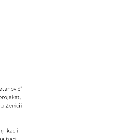
petanović”
projekat,
u Zenici i
i, kao i
lizaciji