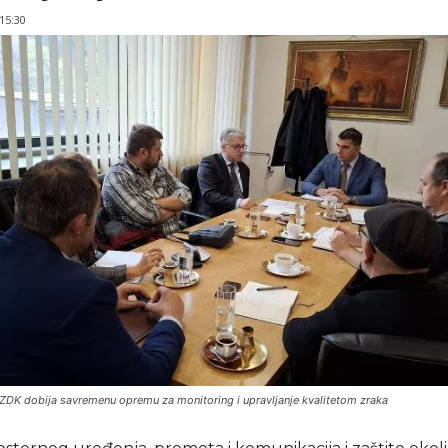
 15:30
 ZDK dobija savremenu opremu za monitoring i upravljanje kvalitetom zraka