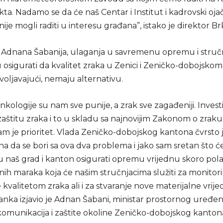
ta. Nadamo se da će naš Centar i Institut i kadrovski ojač
nije mogli raditi u interesu građana”, istako je direktor Brk
a Adnana Šabanija, ulaganja u savremenu opremu i stru
u osigurati da kvalitet zraka u Zenici i Zeničko-dobojsk
oljavajući, nemaju alternativu.
nkologije su nam sve punije, a zrak sve zagađeniji. Invest
zaštitu zraka i to u skladu sa najnovijim Zakonom o zraku
am je prioritet. Vlada Zeničko-dobojskog kantona čvrsto 
na da se bori sa ova dva problema i jako sam sretan što 
u naš grad i kanton osigurati opremu vrijednu skoro pola
nih maraka koja će našim stručnjacima služiti za monitori
 kvalitetom zraka ali i za stvaranje nove materijalne vrijed
anka izjavio je Adnan Šabani, ministar prostornog uređen
komunikacija i zaštite okoline Zeničko-dobojskog kanton