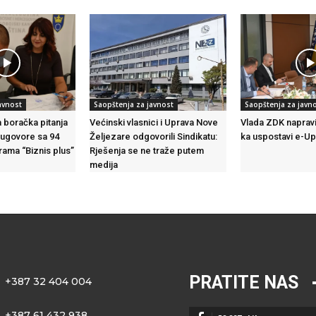
avnost
Saopštenja za javnost
Saopštenja za javn
a boračka pitanja
Većinski vlasnici i Uprava Nove
Vlada ZDK napravi
 ugovore sa 94
Željezare odgovorili Sindikatu:
ka uspostavi e-U
rama “Biznis plus”
Rješenja se ne traže putem
medija
PRATITE NAS
+387 32 404 004
+387 61 432 938