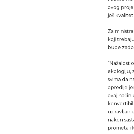
ovog projek
još kvalitet
Za ministr
koji trebaj
bude zadov
“Nažalost o
ekologiju, 
svima da n
opredijelje
ovaj način 
konvertibil
upravljanje
nakon sast
prometa i 