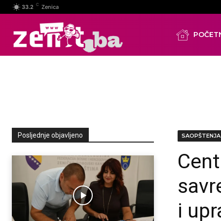
C
33.2
Zenica
POČET
Posljednje objavljeno
SAOPŠTENJA
Cent
savr
i up