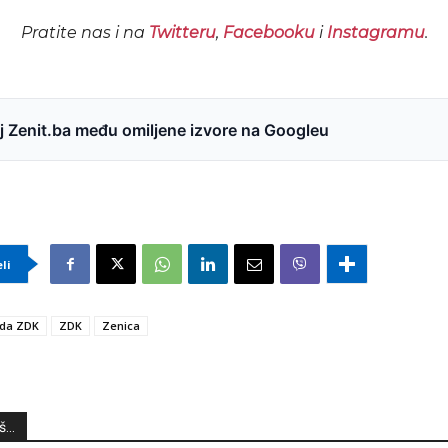
Pratite nas i na
Twitteru
,
Facebooku
i
Instagramu
.
 Zenit.ba među omiljene izvore na Googleu
eli
ada ZDK
ZDK
Zenica
...