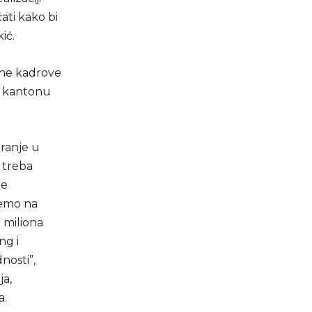
ati kako bi
ić.
čne kadrove
om kantonu
iranje u
 treba
je
ćemo na
 miliona
ng i
nosti”,
ja,
a.