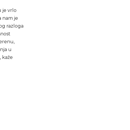
 je vrlo
a nam je
tog razloga
snost
terenu,
anja u
, kaže