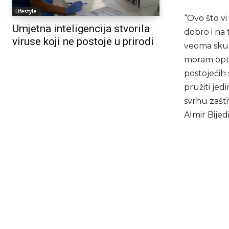
Lifestyle
“Ovo što vi 
Umjetna inteligencija stvorila
dobro i na
viruse koji ne postoje u prirodi
veoma skup
moram optim
postojećih 
pružiti jed
svrhu zašti
Almir Bijed