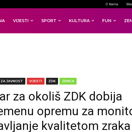
O Nama
Mar
NA
VIJESTI
SPORT
KULTURA
FUN
ZE
 ZA JAVNOST
VIJESTI
ZDK
ZENICA
ar za okoliš ZDK dobija
emenu opremu za monit
ravljanje kvalitetom zraka