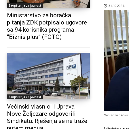
31.10.2024. |
Saopštenja za javnost
Ministarstvo za boračka
pitanja ZDK potpisalo ugovore
sa 94 korisnika programa
“Biznis plus” (FOTO)
Saopštenja za javnost
Većinski vlasnici i Uprava
Nove Željezare odgovorili
Centar za okoliš
Sindikatu: Rješenja se ne traže
putem medija