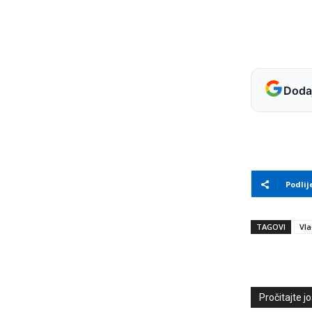
Dodaj
Podlij
TAGOVI
Vl
Pročitajte još