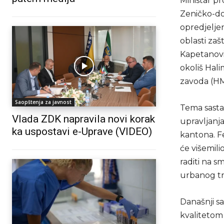
Ministar pr
Zeničko-do
opredjeljen
oblasti zaš
Kapetanovi
okoliš Hal
zavoda (HM
Saopštenja za javnost
Tema sastan
Vlada ZDK napravila novi korak
upravljanj
ka uspostavi e-Uprave (VIDEO)
kantona. F
će višemili
raditi na s
urbanog tr
Današnji sa
kvalitetom 