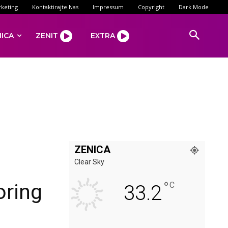
keting
Kontaktirajte Nas
Impressum
Copyright
Dark Mode
NICA
ZENIT
EXTRA
ZENICA
Clear Sky
°
oring
C
33.2