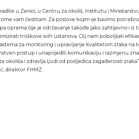
radite u Zenici, u Centru za okoliš, Institutu i Ministarstvu
 tome vam čestitam. Za poslove kojim se bavimo potrebn
a oprema čije je održavanje takođe jako zahtijevno i iz 
izirati troškove svih ustanova. Cilj nam poboljšati efika
sistema za monitoring i upravljanje kvalitetom zraka na 
instven pristup i unaprijediti komunikaciju i razmjenu zn
te okoliša i zdravlja ljudi od posljedica zagađenosti zraka”
ić, direktor FHMZ.