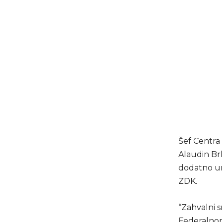
Šef Centra 
Alaudin Brk
dodatno una
ZDK.
“Zahvalni s
Federalnom