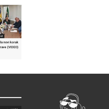
ost
la novi korak
prave (VIDEO)