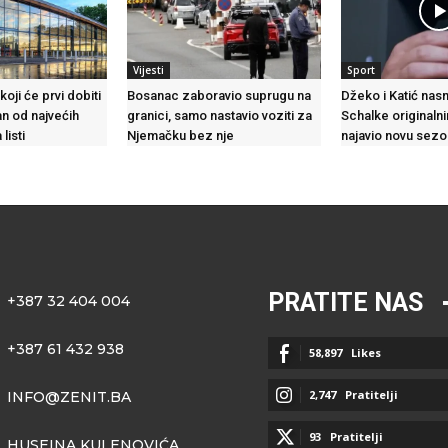
Vijesti
Sport
koji će prvi dobiti
Bosanac zaboravio suprugu na
Džeko i Katić nasmi
an od najvećih
granici, samo nastavio voziti za
Schalke originaln
listi
Njemačku bez nje
najavio novu sezo
PRATITE NAS
+387 32 404 004
+387 61 432 938
58,897
Likes
2,747
Pratitelji
INFO@ZENIT.BA
93
Pratitelji
HUSEINA KULENOVIĆA