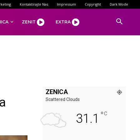
keting
Kontaktirajte Nas
Impressum
Copyright
Dark Mode
NICA
ZENIT
EXTRA
ZENICA
la
Scattered Clouds
°
C
31.1