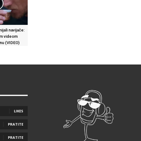
jali navijače:
im videom
nu (VIDEO)
LIKES
PRATITE
PRATITE