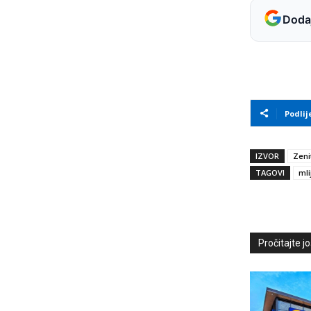
Dodaj
Podlij
IZVOR
Zeni
TAGOVI
mli
Pročitajte još