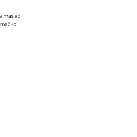
e maslac
jemačko