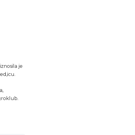
znosila je
ed,icu.
a,
groklub.