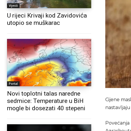
Vijesti
U rijeci Krivaji kod Zavidovića
utopio se muškarac
Portal
Novi toplotni talas naredne
Cijene masl
sedmice: Temperature u BiH
mogle bi dosezati 40 stepeni
nastavljaju
Povećanja 
Agrarheut