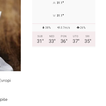
°
31.1
°
31.1
38%
3.7m/s
26%
SUB
NED
PON
UTO
SRI
31
°
33
°
36
°
37
°
35
°
Evropi
piše