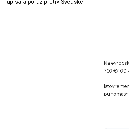
upisala poraz protiv Švedske
Na evropsk
760 €/100 
Istovremeno
punomasnog