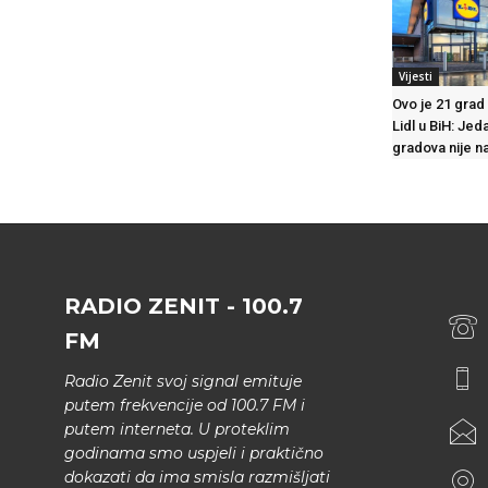
Vijesti
Ovo je 21 grad 
Lidl u BiH: Jed
gradova nije na 
RADIO ZENIT - 100.7
FM
Radio Zenit svoj signal emituje
putem frekvencije od 100.7 FM i
putem interneta. U proteklim
godinama smo uspjeli i praktično
dokazati da ima smisla razmišljati