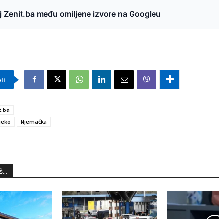
 Zenit.ba među omiljene izvore na Googleu
eli
t.ba
jeko
Njemačka
...