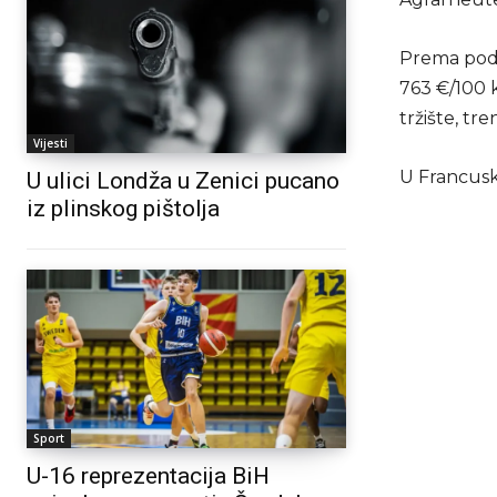
Prema poda
763 €/100 k
tržište, tr
Vijesti
U Francusko
U ulici Londža u Zenici pucano
iz plinskog pištolja
Sport
U-16 reprezentacija BiH