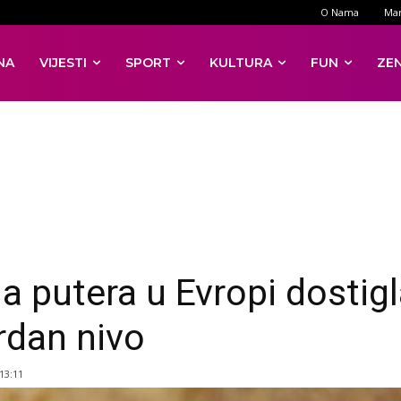
O Nama
Mar
NA
VIJESTI
SPORT
KULTURA
FUN
ZE
na putera u Evropi dostig
rdan nivo
 13:11