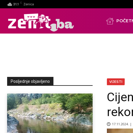
C
31.1
Zenica
POČET
Posljednje objavljeno
VIJESTI
Cije
reko
17.11.2024. |