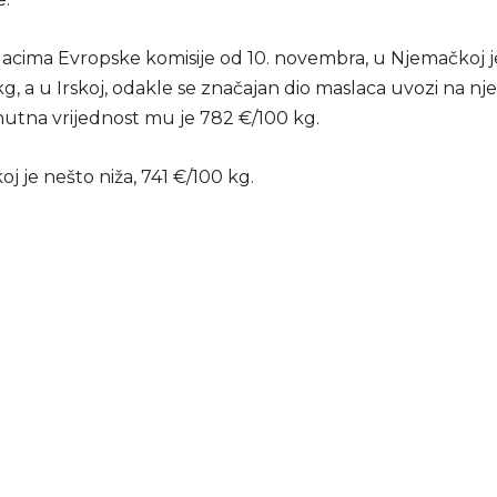
cima Evropske komisije od 10. novembra, u Njemačkoj j
g, a u Irskoj, odakle se značajan dio maslaca uvozi na n
enutna vrijednost mu je 782 €/100 kg.
j je nešto niža, 741 €/100 kg.