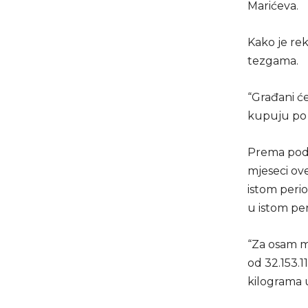
Marićeva.
Kako je rek
tezgama.
“Građani ć
kupuju po 
Prema poda
mjeseci ov
istom peri
u istom per
“Za osam m
od 32.153.
kilograma u