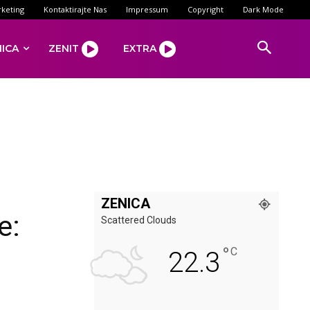
keting
Kontaktirajte Nas
Impressum
Copyright
Dark Mode
NICA
ZENIT
EXTRA
ZENICA
e:
Scattered Clouds
°
C
22.3