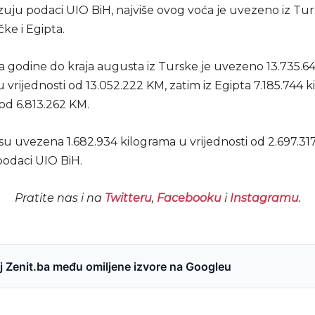
uju podaci UIO BiH, najviše ovog voća je uvezeno iz Tur
čke i Egipta.
 godine do kraja augusta iz Turske je uvezeno 13.735.6
 vrijednosti od 13.052.222 KM, zatim iz Egipta 7.185.744 
 od 6.813.262 KM.
 su uvezena 1.682.934 kilograma u vrijednosti od 2.697.31
odaci UIO BiH.
Pratite nas i na
Twitteru
,
Facebooku
i
Instagramu
.
 Zenit.ba među omiljene izvore na Googleu