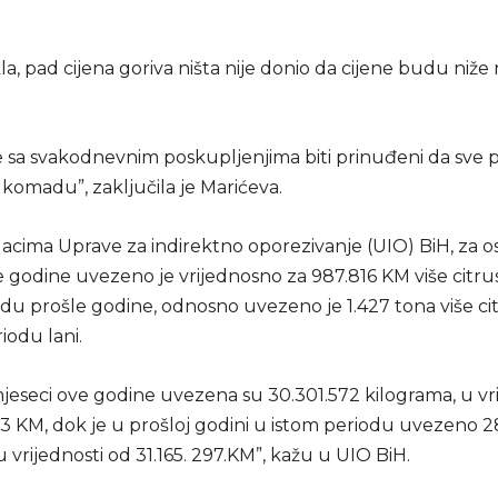
la, pad cijena goriva ništa nije donio da cijene budu niže
e sa svakodnevnim poskupljenjima biti prinuđeni da sve 
komadu”, zaključila je Marićeva.
cima Uprave za indirektno oporezivanje (UIO) BiH, za 
e godine uvezeno je vrijednosno za 987.816 KM više citr
odu prošle godine, odnosno uvezeno je 1.427 tona više c
iodu lani.
jeseci ove godine uvezena su 30.301.572 kilograma, u vri
113 KM, dok je u prošloj godini u istom periodu uvezeno 
 vrijednosti od 31.165. 297.KM”, kažu u UIO BiH.