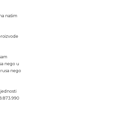
 na našim
proizvode
osam
usa nego u
itrusa nego
jednosti
28.873.990