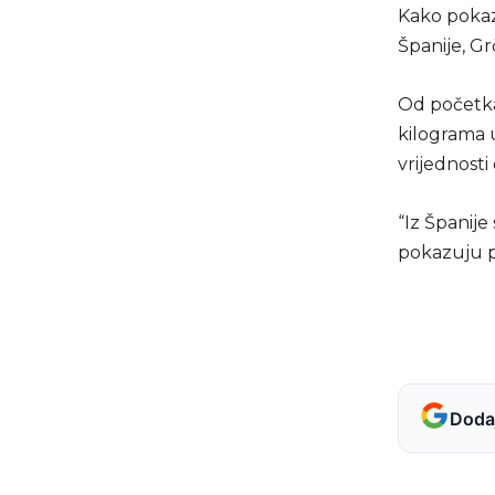
Kako pokaz
Španije, Gr
Od početka
kilograma u
vrijednosti
“Iz Španije
pokazuju p
Dodaj