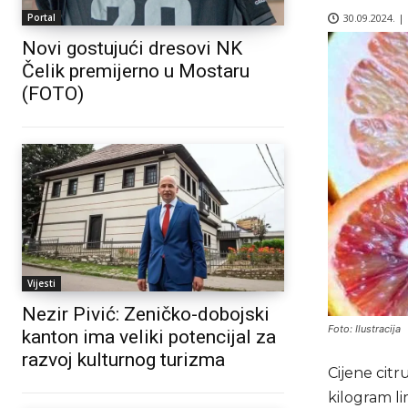
30.09.2024. |
Portal
Novi gostujući dresovi NK
Čelik premijerno u Mostaru
(FOTO)
Vijesti
Nezir Pivić: Zeničko-dobojski
Foto: Ilustracija
kanton ima veliki potencijal za
razvoj kulturnog turizma
Cijene citr
kilogram li