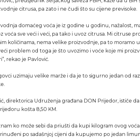
lović, predsjednik Seljačkog saveza FBiH, kaže da u BiH 
odnje citrusa, pa zato i ne čudi što su cijene previsoke.
zvodnja domaćeg voća je iz godine u godinu, nažalost, m
z voća sve veći i veći, pa tako i uvoz citrusa. Mi citruse p
im količinama, nema velike proizvodnje, pa to moramo uv
eći problem od toga je što uvozimo i voće koje mi proiz
i”, rekao je Pavlović.
rgovci uzimaju velike marže i da je to sigurno jedan od ra
ke.
ć, direktorica Udruženja građana DON Prijedor, ističe da
rijedoru košta 8,50 KM.
 znam ko može sebi da priušti da kupi kilogram ovog voća
rinuđeni po sadašnjoj cijeni da kupujemo po jedan limun”