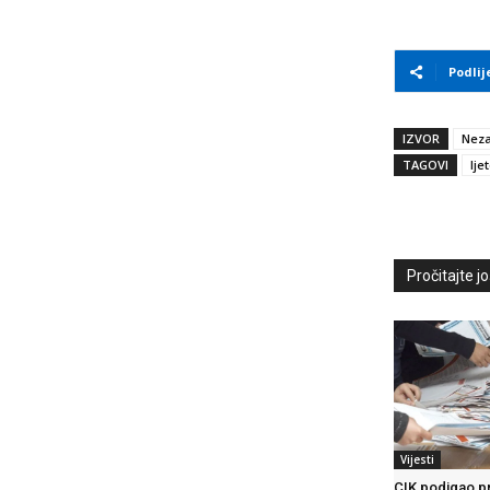
Podlij
IZVOR
Neza
TAGOVI
lje
Pročitajte još
Vijesti
CIK podigao pr