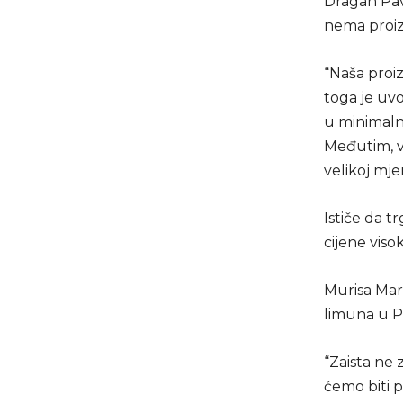
Dragan Pav
nema proizv
“Naša proi
toga je uvo
u minimaln
Međutim, v
velikoj mjer
Ističe da t
cijene viso
Murisa Mari
limuna u P
“Zaista ne
ćemo biti p