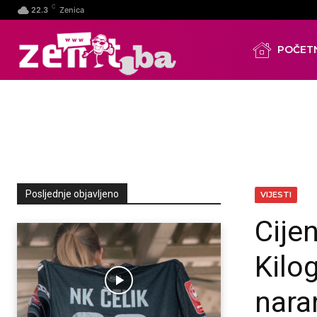
C
22.3
Zenica
POČET
Posljednje objavljeno
VIJESTI
Cije
Kilo
nara