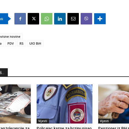
eli
visne novine
to
PDV
RS
UIO BiH
...
Vijesti
Vijesti
ag tolerancije za
Policajac kazne za brzinu pisao
Penzioner iz BiH 