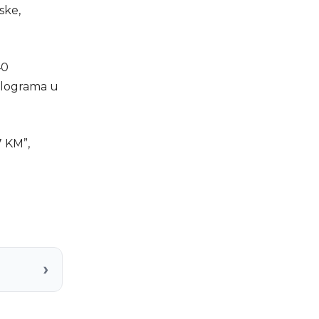
ske,
40
kilograma u
7 KM”,
›