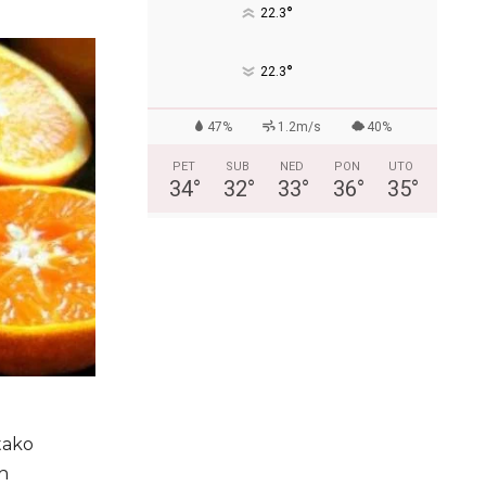
°
22.3
°
22.3
47%
1.2m/s
40%
PET
SUB
NED
PON
UTO
34
°
32
°
33
°
36
°
35
°
tako
ih