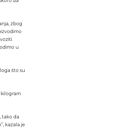
skoro da
anja, zbog
roizvodimo
oziti.
vodimo u
zloga što su
 kilogram
, tako da
, kazala je