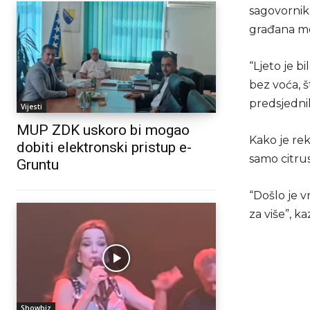
sagovornika
građana moć
“Ljeto je b
bez voća, š
predsjedni
Vijesti
MUP ZDK uskoro bi mogao
Kako je rek
dobiti elektronski pristup e-
samo citrus
Gruntu
“Došlo je v
za više”, ka
Showbiz