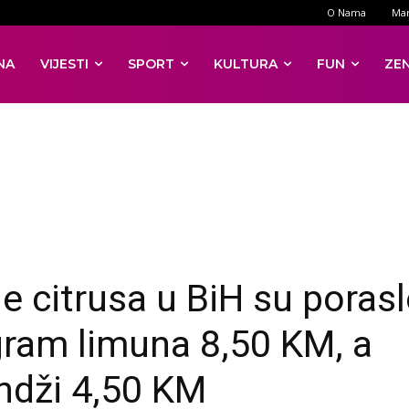
O Nama
Mar
NA
VIJESTI
SPORT
KULTURA
FUN
ZE
ne citrusa u BiH su porasl
gram limuna 8,50 KM, a
ndži 4,50 KM