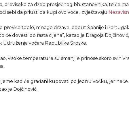
, previsoko za džep prosječnog bh. stanovnika, te će mal
i sebi da priušti da kupi ovo voće, izvještavaju
Nezavisn
ilo previše toplo, mnoge države, poput Španije i Portugala
to će dovesti do rasta cijena”, kazao je Dragoja Dojčinović,
k Udruženja voćara Republike Srpske.
ao, visoke temperature su smanjile prinose skoro svih vrs
a.
rijeme kad će građani kupovati po jednu voćku, jer neće 
zao je Dojčinović.