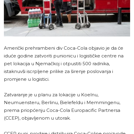
Američki prehrambeni div Coca-Cola objavio je da će
iduće godine zatvoriti punionicu i logističke centre na
pet lokacija u Njemačkoj i otpustiti 500 radnika,
istaknuvši iscrpljene prilike za širenje poslovanja i
promjene u logistici.
Zatvaranje je u planu za lokacije u Koelnu,
Neumuensteru, Berlinu, Bielefeldu i Memmingenu,
prema priopćenju Coca-Cola Europacific Partnersa
(CCEP), objavljenom u utorak.
CCEP puni, prodaje i distribuira Coca-Coline proizvode