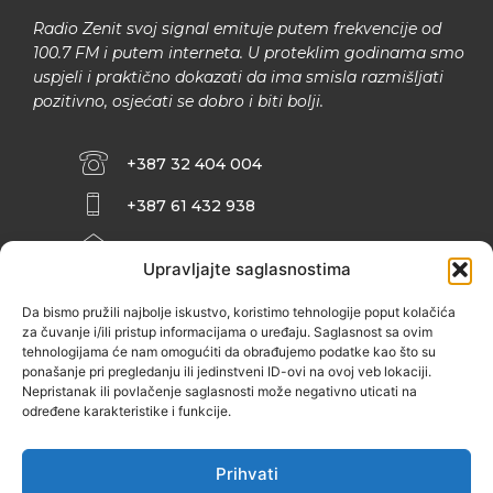
Radio Zenit svoj signal emituje putem frekvencije od
100.7 FM i putem interneta. U proteklim godinama smo
uspjeli i praktično dokazati da ima smisla razmišljati
pozitivno, osjećati se dobro i biti bolji.
+387 32 404 004
+387 61 432 938
INFO@ZENIT.BA
Upravljajte saglasnostima
HUSEINA KULENOVIĆA BR. 2 (RK
ZENIČANKA, 3. SPRAT), 72000 ZENICA
Da bismo pružili najbolje iskustvo, koristimo tehnologije poput kolačića
za čuvanje i/ili pristup informacijama o uređaju. Saglasnost sa ovim
tehnologijama će nam omogućiti da obrađujemo podatke kao što su
ponašanje pri pregledanju ili jedinstveni ID-ovi na ovoj veb lokaciji.
Nepristanak ili povlačenje saglasnosti može negativno uticati na
određene karakteristike i funkcije.
Prihvati