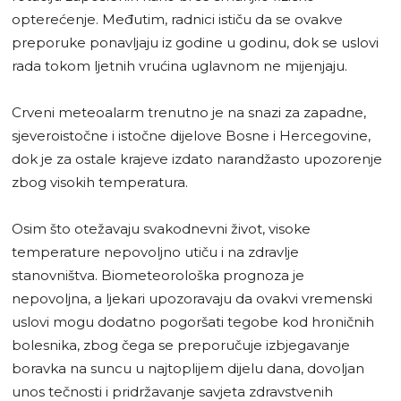
opterećenje. Međutim, radnici ističu da se ovakve
preporuke ponavljaju iz godine u godinu, dok se uslovi
rada tokom ljetnih vrućina uglavnom ne mijenjaju.
Crveni meteoalarm trenutno je na snazi za zapadne,
sjeveroistočne i istočne dijelove Bosne i Hercegovine,
dok je za ostale krajeve izdato narandžasto upozorenje
zbog visokih temperatura.
Osim što otežavaju svakodnevni život, visoke
temperature nepovoljno utiču i na zdravlje
stanovništva. Biometeorološka prognoza je
nepovoljna, a ljekari upozoravaju da ovakvi vremenski
uslovi mogu dodatno pogoršati tegobe kod hroničnih
bolesnika, zbog čega se preporučuje izbjegavanje
boravka na suncu u najtoplijem dijelu dana, dovoljan
unos tečnosti i pridržavanje savjeta zdravstvenih