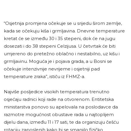
“Osjetnija promjena očekuje se u srijedu širom zemlje,
kada se očekuju kiša i grmljavina. Dnevne temperature
kretat će se između 30 i 35 stepeni, dok će na jugu
dosezati i do 38 stepeni Celzijusa. U četvrtak će biti
umjereno do pretežno oblačno i nestabilno, uz kišu i
grmljavinu. Moguća je i pojava grada, a u Bosni se
očekuje intenzivnije nevrijeme i osjetniji pad
temperature zraka”, ističu iz FHMZ-a.
Najviše posljedice visokih temperatura trenutno
osjećaju radnici koji rade na otvorenom. Entitetska
ministarstva ponovo su apelovala na poslodavce da
razmotre mogućnost obustave rada u najtoplijem
dijelu dana, između 11 i 17 sati, te da organizuju češću
rotaciju zaposlenih kako bi se smanjilo fizičko