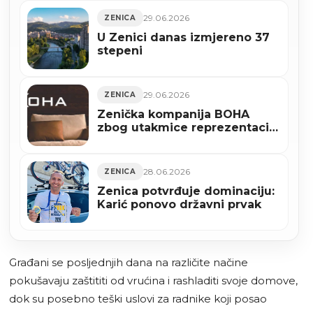
29.06.2026
ZENICA
U Zenici danas izmjereno 37
stepeni
29.06.2026
ZENICA
Zenička kompanija BOHA
zbog utakmice reprezentacije
BiH pomjera početak radnog
vremena
28.06.2026
ZENICA
Zenica potvrđuje dominaciju:
Karić ponovo državni prvak
Građani se posljednjih dana na različite načine
pokušavaju zaštititi od vrućina i rashladiti svoje domove,
dok su posebno teški uslovi za radnike koji posao