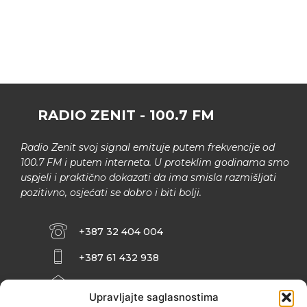
RADIO ZENIT - 100.7 FM
Radio Zenit svoj signal emituje putem frekvencije od
100.7 FM i putem interneta. U proteklim godinama smo
uspjeli i praktično dokazati da ima smisla razmišljati
pozitivno, osjećati se dobro i biti bolji.
+387 32 404 004
+387 61 432 938
INFO@ZENIT.BA
Upravljajte saglasnostima