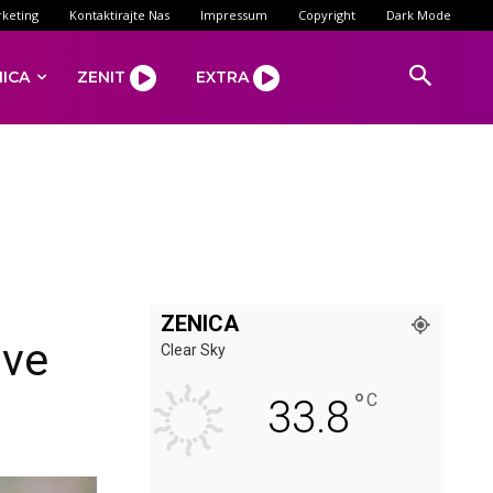
keting
Kontaktirajte Nas
Impressum
Copyright
Dark Mode
NICA
ZENIT
EXTRA
ZENICA
sve
Clear Sky
°
C
33.8