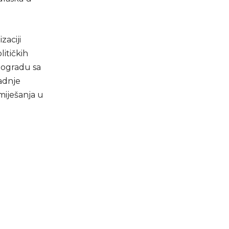
zaciji
litičkih
Beogradu sa
radnje
 miješanja u