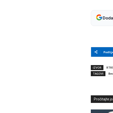
Dodaj
Podlij
IZVOR
RTR
TAGOVI
Be
Pročitajte još