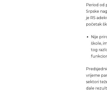
Period od p
Srpske nagl
je RS adek
početak šk
Nije pri
škole, i
tog razl
funkcion
Predsjednic
vrijeme pan
sektori tež
dale rezult