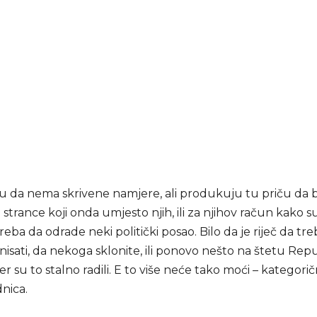
u da nema skrivene namjere, ali produkuju tu priču da bi
 strance koji onda umjesto njih, ili za njihov račun kako su
 treba da odrade neki politički posao. Bilo da je riječ da t
nisati, da nekoga sklonite, ili ponovo nešto na štetu Rep
er su to stalno radili. E to više neće tako moći – kategorič
nica.