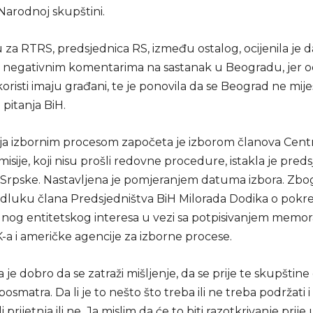
Narodnoj skupštini.
u za RTRS, predsjednica RS, između ostalog, ocijenila je
 negativnim komentarima na sastanak u Beogradu, jer o
 koristi imaju građani, te je ponovila da se Beograd ne mij
pitanja BiH.
ja izbornim procesom započeta je izborom članova Cent
isije, koji nisu prošli redovne procedure, istakla je pred
Srpske. Nastavljena je pomjeranjem datuma izbora. Zbo
dluku člana Predsjedništva BiH Milorada Dodika o pokr
talnog entitetskog interesa u vezi sa potpisivanjem me
-a i američke agencije za izborne procese.
 je dobro da se zatraži mišljenje, da se prije te skupštine 
osmatra. Da li je to nešto što treba ili ne treba podržati i 
 prijetnja ili ne. Јa mislim da će to biti razotkrivanje prije