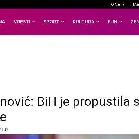
O Nama
Mar
NA
VIJESTI
SPORT
KULTURA
FUN
ZE
nović: BiH je propustila 
e
 09:12