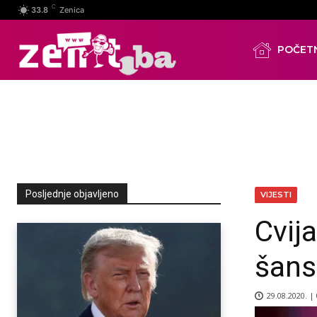
C
33.8
Zenica
POČET
Posljednje objavljeno
VIJESTI
Cvija
šans
29.08.2020. |