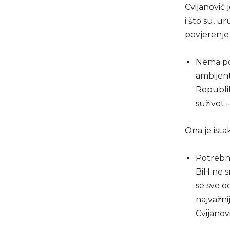
Cvijanović 
i što su, 
povjerenje 
Nema pot
ambijen
Republik
suživot –
Ona je ista
Potrebno
BiH ne sm
se sve o
najvažni
Cvijanovi