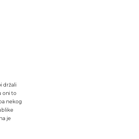
 držali
 oni to
reba nekog
ublike
na je