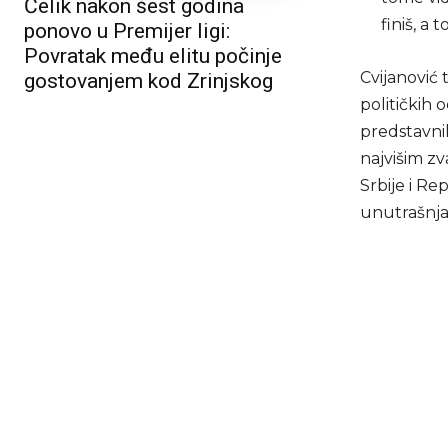
Čelik nakon šest godina
finiš, a 
ponovo u Premijer ligi:
Povratak među elitu počinje
Cvijanović 
gostovanjem kod Zrinjskog
političkih o
predstavnik
najvišim zv
Srbije i Re
unutrašnja 