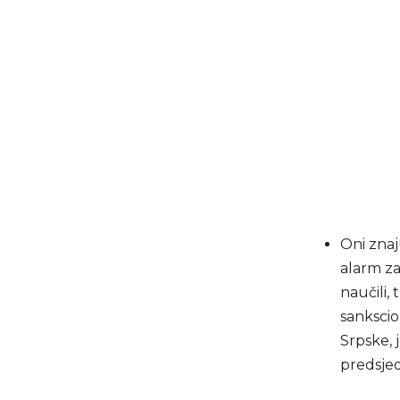
Oni znaj
alarm za
naučili,
sankscio
Srpske, j
predsjed