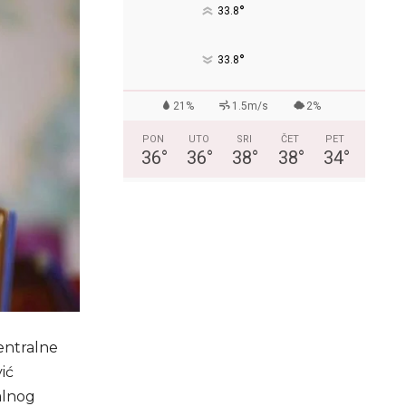
°
33.8
°
33.8
21%
1.5m/s
2%
PON
UTO
SRI
ČET
PET
36
°
36
°
38
°
38
°
34
°
entralne
ić
alnog