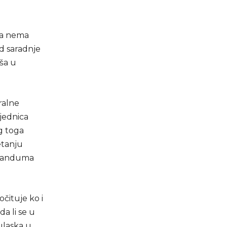
 da nema
d saradnje
eša u
ralne
sjednica
g toga
etanju
moranduma
očituje ko i
da li se u
 ulaska u