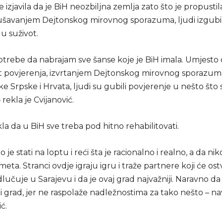
je izjavila da je BiH neozbiljna zemlja zato što je propusti
urušavanjem Dejtonskog mirovnog sporazuma, ljudi izgubil
u suživot.
rebe da nabrajam sve šanse koje je BiH imala. Umjesto 
t povjerenja, izvrtanjem Dejtonskog mirovnog sporazum
e Srpske i Hrvata, ljudi su gubili povjerenje u nešto što
 rekla je Cvijanović.
kla da u BiH sve treba pod hitno rehabilitovati.
 je stati na loptu i reći šta je racionalno i realno, a da n
eta. Stranci ovdje igraju igru i traže partnere koji će ostva
dlučuje u Sarajevu i da je ovaj grad najvažniji. Naravno da 
ji grad, jer ne raspolaže nadležnostima za tako nešto – na
ć.