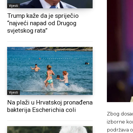
Vijesti
Trump kaže da je spriječio
“najveći napad od Drugog
svjetskog rata”
Vijesti
Na plaži u Hrvatskoj pronađena
bakterija Escherichia coli
Zbog dosad
izborne kom
podržava o