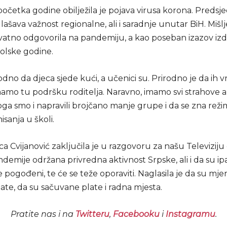
očetka godine obilježila je pojava virusa korona. Predsj
ašava važnost regionalne, ali i saradnje unutar BiH. Mišlj
vatno odgovorila na pandemiju, a kao poseban izazov izd
olske godine.
rodno da djeca sjede kući, a učenici su. Prirodno je da ih 
mamo tu podršku roditelja. Naravno, imamo svi strahove al
oga smo i napravili brojčano manje grupe i da se zna reži
isanja u školi.
a Cvijanović zaključila je u razgovoru za našu Televiziju 
demije održana privredna aktivnost Srpske, ali i da su ip
e pogođeni, te će se teže oporaviti. Naglasila je da su mj
ate, da su sačuvane plate i radna mjesta.
Pratite nas i na
Twitteru
,
Facebooku
i
Instagramu
.