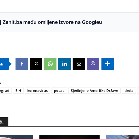
 Zenit.ba među omiljene izvore na Googleu
eli
S
ograd
BiH
koronavirus
posao
Sjedinjene Američke Države
skola
...