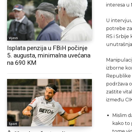
interesa u 
U intervju
potrebe za
RS i Srbije
Vijesti
unutrašnja 
Isplata penzija u FBiH počinje
5. augusta, minimalna uvećana
Manipulaci
na 690 KM
izborne kom
Republike 
podržava o
zaštite vi
između CIK
Mislim da
kako to p
Sport
tome vidi