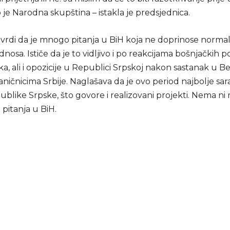
to je Narodna skupština – istakla je predsjednica.
tvrdi da je mnogo pitanja u BiH koja ne doprinose normali
dnosa. Ističe da je to vidljivo i po reakcijama bošnjačkih po
a, ali i opozicije u Republici Srpskoj nakon sastanak u 
aničnicima Srbije. Naglašava da je ovo period najbolje sa
publike Srpske, što govore i realizovani projekti. Nema ni
pitanja u BiH.