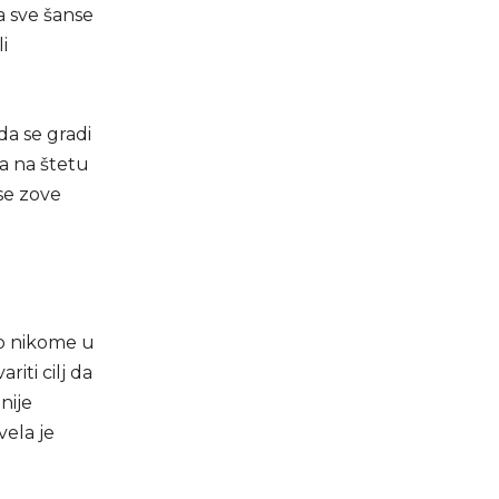
la sve šanse
i
da se gradi
a na štetu
 se zove
iko nikome u
riti cilj da
nije
vela je