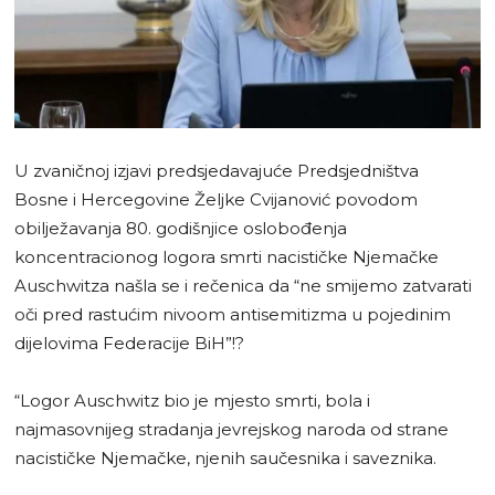
U zvaničnoj izjavi predsjedavajuće Predsjedništva
Bosne i Hercegovine Željke Cvijanović povodom
obilježavanja 80. godišnjice oslobođenja
koncentracionog logora smrti nacističke Njemačke
Auschwitza našla se i rečenica da “ne smijemo zatvarati
oči pred rastućim nivoom antisemitizma u pojedinim
dijelovima Federacije BiH”!?
“Logor Auschwitz bio je mjesto smrti, bola i
najmasovnijeg stradanja jevrejskog naroda od strane
nacističke Njemačke, njenih saučesnika i saveznika.