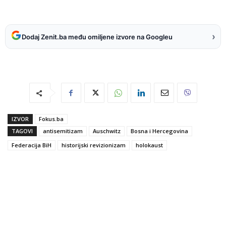
›
Dodaj Zenit.ba među omiljene izvore na Googleu
IZVOR
Fokus.ba
TAGOVI
antisemitizam
Auschwitz
Bosna i Hercegovina
Federacija BiH
historijski revizionizam
holokaust