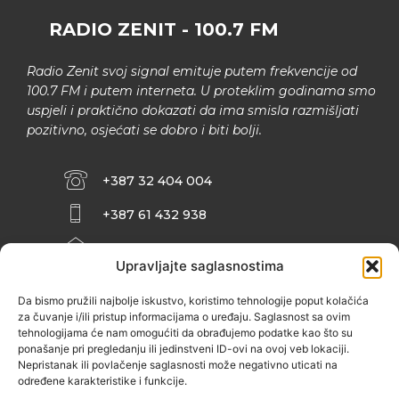
RADIO ZENIT - 100.7 FM
Radio Zenit svoj signal emituje putem frekvencije od
100.7 FM i putem interneta. U proteklim godinama smo
uspjeli i praktično dokazati da ima smisla razmišljati
pozitivno, osjećati se dobro i biti bolji.
+387 32 404 004
+387 61 432 938
INFO@ZENIT.BA
Upravljajte saglasnostima
HUSEINA KULENOVIĆA BR. 2 (RK
ZENIČANKA, 3. SPRAT), 72000 ZENICA
Da bismo pružili najbolje iskustvo, koristimo tehnologije poput kolačića
za čuvanje i/ili pristup informacijama o uređaju. Saglasnost sa ovim
tehnologijama će nam omogućiti da obrađujemo podatke kao što su
ponašanje pri pregledanju ili jedinstveni ID-ovi na ovoj veb lokaciji.
Nepristanak ili povlačenje saglasnosti može negativno uticati na
određene karakteristike i funkcije.