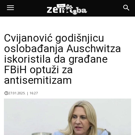
Cvijanović godišnjicu
oslobađanja Auschwitza
iskoristila da građane
FBiH optuži za
antisemitizam
27.01.2025. | 16:27