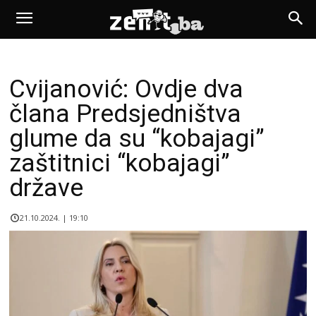
Cvijanović: Ovdje dva
člana Predsjedništva
glume da su “kobajagi”
zaštitnici “kobajagi”
države
21.10.2024. | 19:10