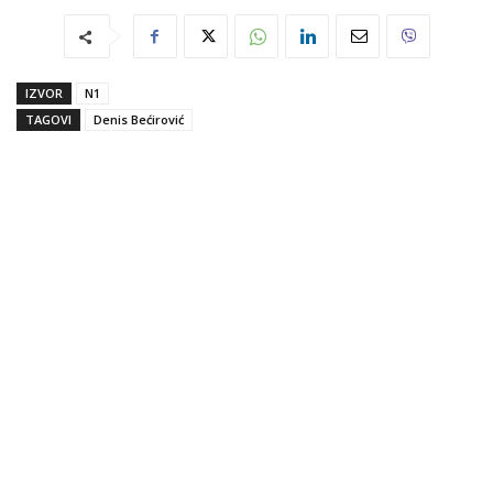
IZVOR
N1
TAGOVI
Denis Bećirović