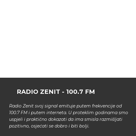
RADIO ZENIT - 100.7 FM
Radio Zenit svoj signal emituje putem frekvencije od
100.7 FM i putem interneta. U proteklim godinama smo
uspjeli i praktično dokazati da ima smisla razmišljati
pozitivno, osjećati se dobro i biti bolji.