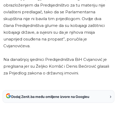
obrazloženjem da Predsjedništvo za tu materiju nije
ovlašteni predlagač, tako da se Parlamentarna
skupština nije ni bavila tim prijedlogom. Ovdje dva
člana Predsjedništva glume da su kobajagi zaštitnici
kobajagi države, a svjesni su da je njihova misija
unaprijed osuđena na propast”, poručila je
Cvijanovićeva.
Na današnjoj sjednici Predsjedništva BiH Cvijanović je
preglsana jer su Željko Komšić i Denis Bećirović glasali
za Prijedlog zakona o državnoj imovini.
›
Dodaj Zenit.ba među omiljene izvore na Googleu