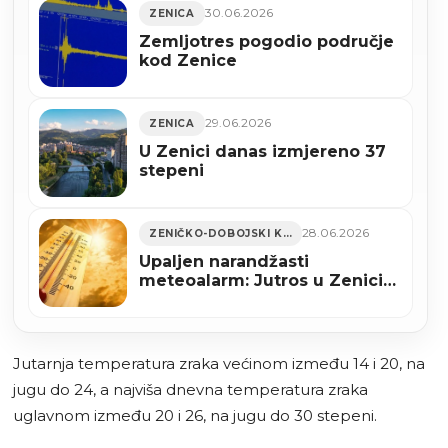
30.06.2026
ZENICA
Zemljotres pogodio područje
kod Zenice
29.06.2026
ZENICA
U Zenici danas izmjereno 37
stepeni
28.06.2026
ZENIČKO-DOBOJSKI KANTON
Upaljen narandžasti
meteoalarm: Jutros u Zenici
izmjerena 22 stepena
Jutarnja temperatura zraka većinom između 14 i 20, na
jugu do 24, a najviša dnevna temperatura zraka
uglavnom između 20 i 26, na jugu do 30 stepeni.