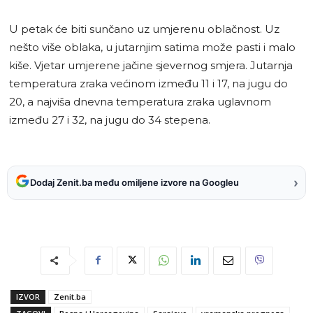
U petak će biti sunčano uz umjerenu oblačnost. Uz
nešto više oblaka, u jutarnjim satima može pasti i malo
kiše. Vjetar umjerene jačine sjevernog smjera. Jutarnja
temperatura zraka većinom između 11 i 17, na jugu do
20, a najviša dnevna temperatura zraka uglavnom
između 27 i 32, na jugu do 34 stepena.
›
Dodaj Zenit.ba među omiljene izvore na Googleu
IZVOR
Zenit.ba