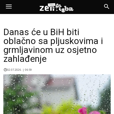
Danas će u BiH biti
oblačno sa pljuskovima i
grmljavinom uz osjetno
zahlađenje
02.07.2026. | 06:59