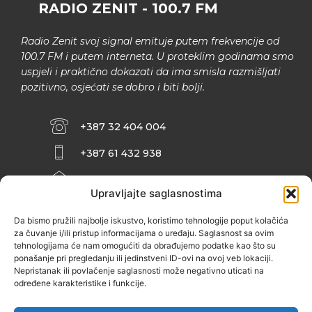
RADIO ZENIT - 100.7 FM
Radio Zenit svoj signal emituje putem frekvencije od
100.7 FM i putem interneta. U proteklim godinama smo
uspjeli i praktično dokazati da ima smisla razmišljati
pozitivno, osjećati se dobro i biti bolji.
+387 32 404 004
+387 61 432 938
INFO@ZENIT.BA
Upravljajte saglasnostima
HUSEINA KULENOVIĆA BR. 2 (RK
ZENIČANKA, 3. SPRAT), 72000 ZENICA
Da bismo pružili najbolje iskustvo, koristimo tehnologije poput kolačića
za čuvanje i/ili pristup informacijama o uređaju. Saglasnost sa ovim
tehnologijama će nam omogućiti da obrađujemo podatke kao što su
ponašanje pri pregledanju ili jedinstveni ID-ovi na ovoj veb lokaciji.
Nepristanak ili povlačenje saglasnosti može negativno uticati na
određene karakteristike i funkcije.