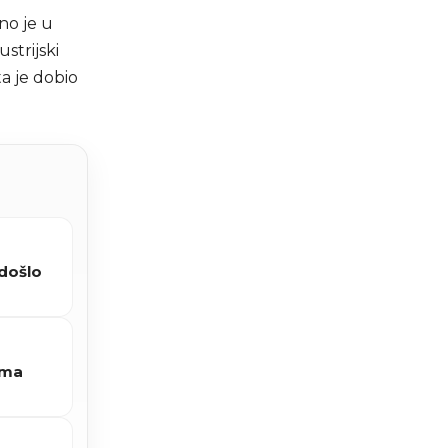
no je u
strijski
ta je dobio
 došlo
ima