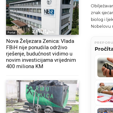
Obilježava
znak sjećan
biolog i lj
Nobelovu 
Portal
Nova Željezara Zenica: Vlada
PREPOR
FBiH nije ponudila održivo
Pročita
rješenje, budućnost vidimo u
novim investicijama vrijednim
400 miliona KM