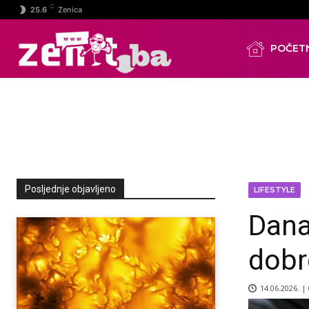
C
25.6
Zenica
POČET
Posljednje objavljeno
LIFESTYLE
Dana
dobr
14.06.2026. |