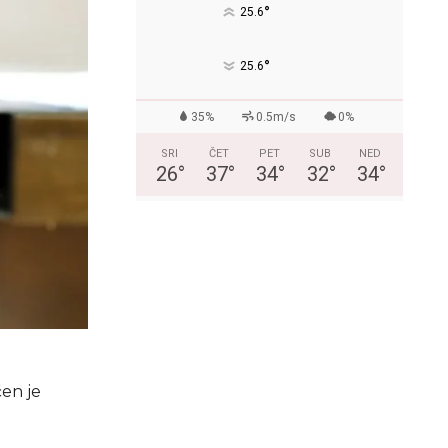
°
25.6
°
25.6
35%
0.5m/s
0%
SRI
ČET
PET
SUB
NED
26
°
37
°
34
°
32
°
34
°
ćen je