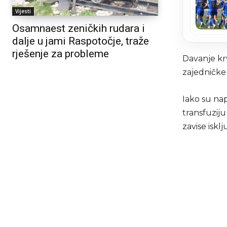
Vijesti
Osamnaest zeničkih rudara i
dalje u jami Raspotočje, traže
rješenje za probleme
Davanje krv
zajedničke
Iako su nap
transfuziju
zavise iskl