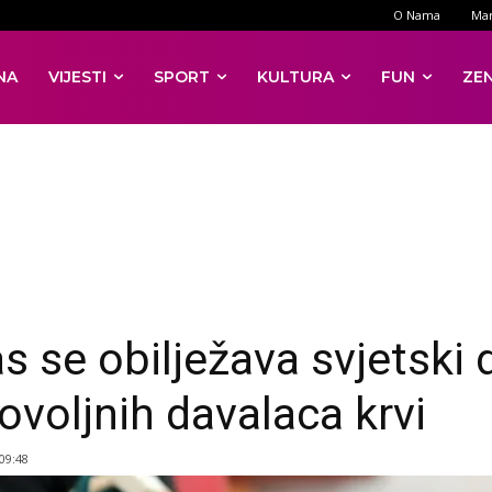
O Nama
Mar
NA
VIJESTI
SPORT
KULTURA
FUN
ZE
s se obilježava svjetski 
ovoljnih davalaca krvi
 09:48