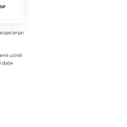
 SP
aosjećanja i
mi učinili
 dalje