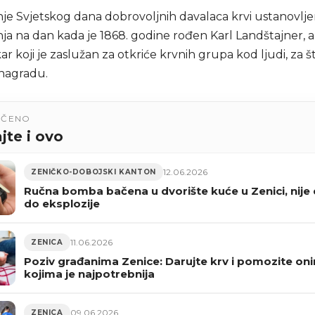
nje Svjetskog dana dobrovoljnih davalaca krvi ustanovlje
ja na dan kada je 1868. godine rođen Karl Landštajner, au
ekar koji je zaslužan za otkriće krvnih grupa kod ljudi, za š
nagradu.
UČENO
jte i ovo
12.06.2026
ZENIČKO-DOBOJSKI KANTON
Ručna bomba bačena u dvorište kuće u Zenici, nije
do eksplozije
11.06.2026
ZENICA
Poziv građanima Zenice: Darujte krv i pomozite on
kojima je najpotrebnija
09.06.2026
ZENICA