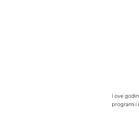
I ove godin
programi i 