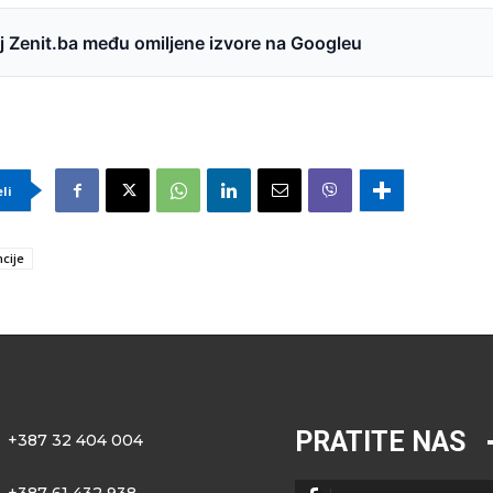
 Zenit.ba među omiljene izvore na Googleu
eli
cije
PRATITE NAS
+387 32 404 004