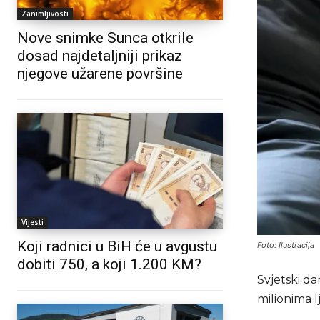
Zanimljivosti
Nove snimke Sunca otkrile
dosad najdetaljniji prikaz
njegove užarene površine
Vijesti
Koji radnici u BiH će u avgustu
Foto: Ilustracija
dobiti 750, a koji 1.200 KM?
Svjetski da
milionima l