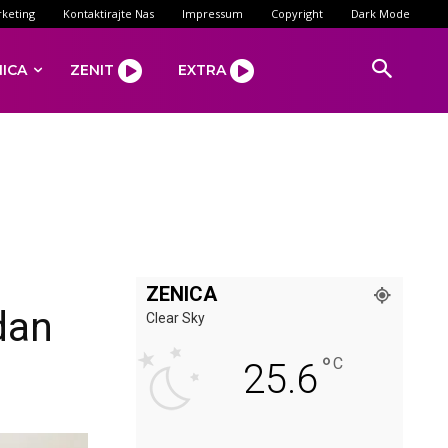
keting
Kontaktirajte Nas
Impressum
Copyright
Dark Mode
NICA
ZENIT
EXTRA
ZENICA
dan
Clear Sky
°
C
25.6