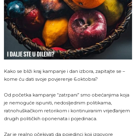
Kako se bliži kraj kampanje i dan izbora, zapitajte se –
kome ću dati svoje povjerenje 6.oktobra?
Od početka kampanje “zatrpani” smo obećanjima koja
je nemoguće ispuniti, nedosljednim politikama,
ratnohuškačkom retorikom i kontinuiranim vrijeđanjem
drugih političkih oponenata i pojedinaca.
Zar je realno očekivati da pojedinci koji izgovore