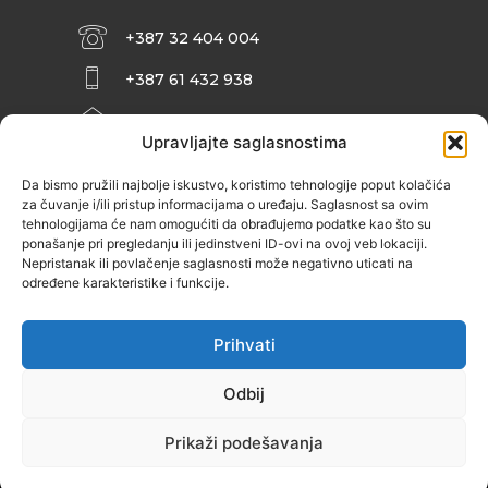
+387 32 404 004
+387 61 432 938
INFO@ZENIT.BA
Upravljajte saglasnostima
HUSEINA KULENOVIĆA BR. 2 (RK
ZENIČANKA, 3. SPRAT), 72000 ZENICA
Da bismo pružili najbolje iskustvo, koristimo tehnologije poput kolačića
za čuvanje i/ili pristup informacijama o uređaju. Saglasnost sa ovim
tehnologijama će nam omogućiti da obrađujemo podatke kao što su
ponašanje pri pregledanju ili jedinstveni ID-ovi na ovoj veb lokaciji.
Nepristanak ili povlačenje saglasnosti može negativno uticati na
određene karakteristike i funkcije.
Prihvati
Odbij
Prikaži podešavanja