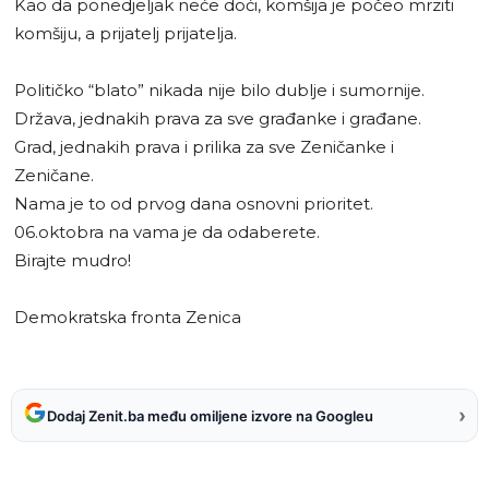
Kao da ponedjeljak neće doći, komšija je počeo mrziti
komšiju, a prijatelj prijatelja.
Političko “blato” nikada nije bilo dublje i sumornije.
Država, jednakih prava za sve građanke i građane.
Grad, jednakih prava i prilika za sve Zeničanke i
Zeničane.
Nama je to od prvog dana osnovni prioritet.
06.oktobra na vama je da odaberete.
Birajte mudro!
Demokratska fronta Zenica
›
Dodaj Zenit.ba među omiljene izvore na Googleu