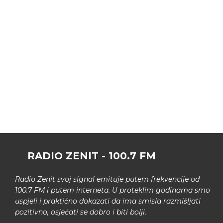
RADIO ZENIT - 100.7 FM
Radio Zenit svoj signal emituje putem frekvencije od
100.7 FM i putem interneta. U proteklim godinama smo
uspjeli i praktično dokazati da ima smisla razmišljati
pozitivno, osjećati se dobro i biti bolji.